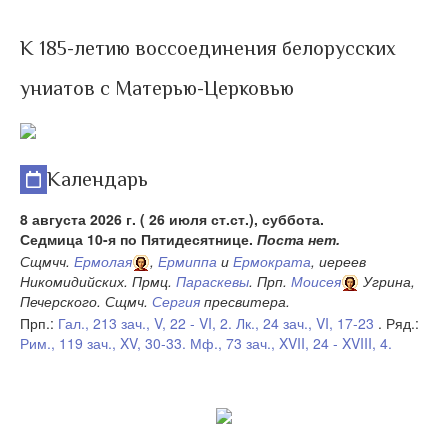
К 185-летию воссоединения белорусских
униатов с Матерью-Церковью
Календарь
8 августа 2026 г. ( 26 июля ст.ст.), суббота.
Седмица 10-я по Пятидесятнице.
Поста нет.
Сщмчч.
Ермолая
,
Ермиппа
и
Ермократа
, иереев
Никомидийских. Прмц.
Параскевы
. Прп.
Моисея
Угрина,
Печерского. Сщмч.
Сергия
пресвитера.
Прп.:
Гал., 213 зач., V, 22 - VI, 2.
Лк., 24 зач., VI, 17-23
. Ряд.:
Рим., 119 зач., XV, 30-33.
Мф., 73 зач., XVII, 24 - XVIII, 4.