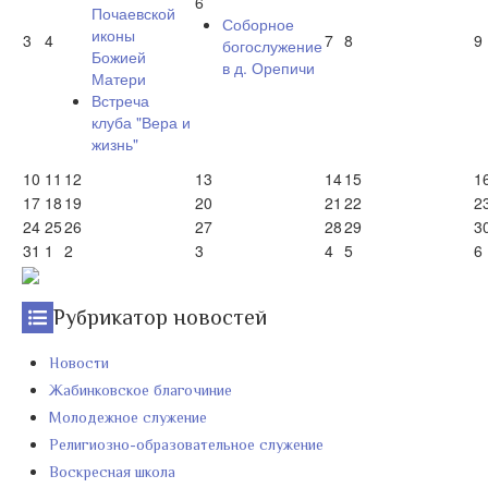
6
Почаевской
Соборное
иконы
3
4
7
8
9
богослужение
Божией
в д. Орепичи
Матери
Встреча
клуба "Вера и
жизнь"
10
11
12
13
14
15
1
17
18
19
20
21
22
2
24
25
26
27
28
29
3
31
1
2
3
4
5
6
Рубрикатор новостей
Новости
Жабинковское благочиние
Молодежное служение
Религиозно-образовательное служение
Воскресная школа