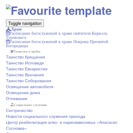
Toggle navigation
Храм
Расписание богослужений в храме святителя Кирилла
Туровского
Расписание богослужений в храме Покрова Пресвятой
Богородицы
Таинства и требы
Таинство Крещения
Таинство Исповеди
Таинство Евхаристии
Таинство Венчания
Таинство Cоборования
Освящение автомобиля
Освящение дома
Отпевание
Социальное служение
Сестричество
Новости социального служения прихода
Центр реабелитации алко- и наркозависимых «Анасасис
Сосновка»