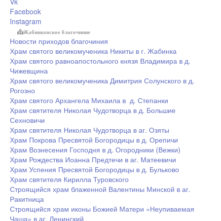
Vk
Facebook
Instagram
Жабинковское благочиние
Новости приходов благочиния
Храм святого великомученика Никиты в г. Жабинка
Храм святого равноапостольного князя Владимира в д.
Чижевщина
Храм святого великомученика Димитрия Солунского в д.
Рогозно
Храм святого Архангела Михаила в д. Степанки
Храм святителя Николая Чудотворца в д. Большие
Сехновичи
Храм святителя Николая Чудотворца в аг. Озяты
Храм Покрова Пресвятой Богородицы в д. Орепичи
Храм Вознесения Господня в д. Огородники (Вежки)
Храм Рождества Иоанна Предтечи в аг. Матеевичи
Храм Успения Пресвятой Богородицы в д. Бульково
Храм святителя Кирилла Туровского
Строящийся храм блаженной Валентины Минской в аг.
Ракитница
Строящийся храм иконы Божией Матери «Неупиваемая
Чаша» в аг. Ленинский