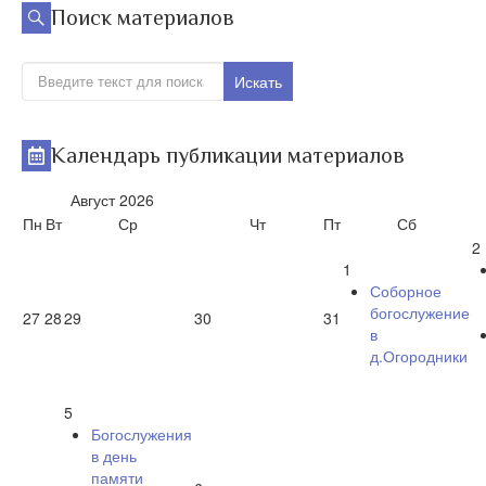
Поиск материалов
Искать
Календарь публикации материалов
Август
2026
Пн
Вт
Ср
Чт
Пт
Сб
2
1
Соборное
богослужение
27
28
29
30
31
в
д.Огородники
5
Богослужения
в день
памяти