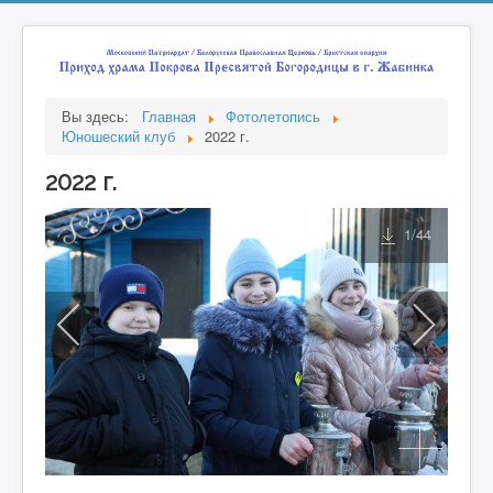
Вы здесь:
Главная
Фотолетопись
Юношеский клуб
2022 г.
2022 г.
1
/44