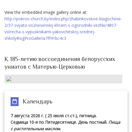
View the embedded image gallery online at:
http://pokrov-church.by/index.php/zhabinkovskoe-blagochinie-
2/37-svyato-voznesenskij-khram-s-ogorodniki-vezhki/4807-
vstrecha-s-vypusknikami-yakovchitskoj-srednej-
shkoly#sigProGalleria7ff41bc4c3
К 185-летию воссоединения белорусских
униатов с Матерью-Церковью
Календарь
7 августа 2026 г. ( 25 июля ст.ст.), пятница.
Седмица 10-я по Пятидесятнице. День постный.
Пища
с растительным маслом.