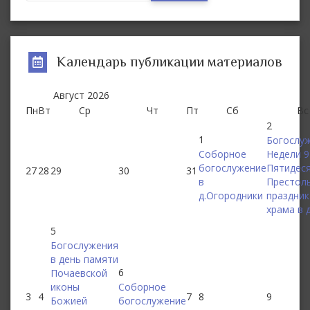
Календарь публикации материалов
Август
2026
Пн
Вт
Ср
Чт
Пт
Сб
Вс
2
1
Богослу
Соборное
Недели 9
богослужение
Пятидес
27
28
29
30
31
в
Престол
д.Огородники
праздник
храма в 
5
Богослужения
в день памяти
6
Почаевской
иконы
Соборное
3
4
7
8
9
Божией
богослужение