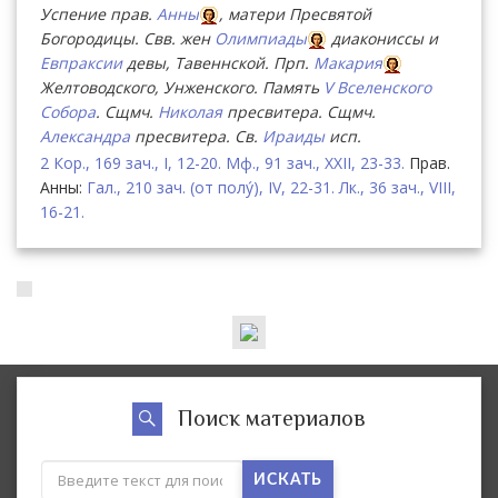
Успение прав.
Анны
, матери Пресвятой
Богородицы. Свв. жен
Олимпиады
диакониссы и
Евпраксии
девы, Тавеннской. Прп.
Макария
Желтоводского, Унженского. Память
V Вселенского
Собора
. Сщмч.
Николая
пресвитера. Сщмч.
Александра
пресвитера. Св.
Ираиды
исп.
2 Кор., 169 зач., I, 12-20.
Мф., 91 зач., XXII, 23-33.
Прав.
Анны:
Гал., 210 зач. (от полу́), IV, 22-31.
Лк., 36 зач., VIII,
16-21.
Поиск материалов
ИСКАТЬ