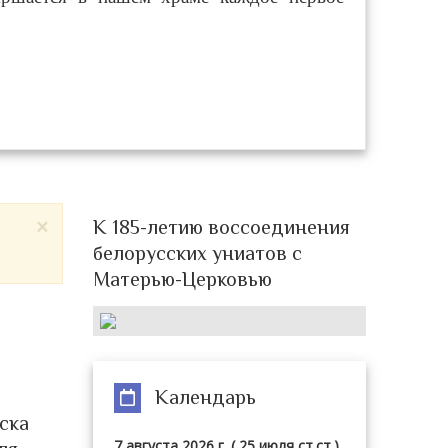
×
К 185-летию воссоединения
белорусских униатов с
Матерью-Церковью
Календарь
ска
7 августа 2026 г. ( 25 июля ст.ст.),