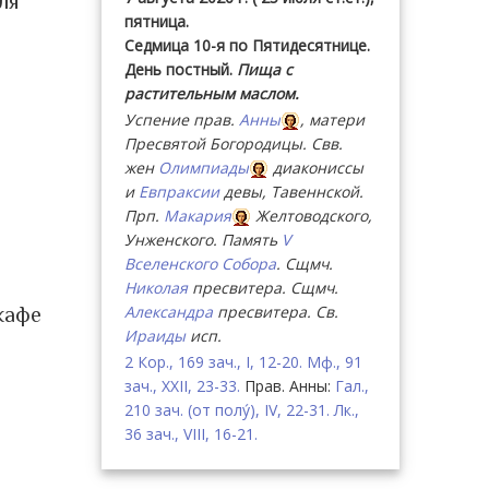
ля
пятница.
Седмица 10-я по Пятидесятнице.
День постный.
Пища с
растительным маслом.
Успение прав.
Анны
, матери
Пресвятой Богородицы. Свв.
жен
Олимпиады
диакониссы
и
Евпраксии
девы, Тавеннской.
Прп.
Макария
Желтоводского,
Унженского. Память
V
Вселенского Собора
. Сщмч.
Николая
пресвитера. Сщмч.
Александра
пресвитера. Св.
кафе
Ираиды
исп.
2 Кор., 169 зач., I, 12-20.
Мф., 91
зач., XXII, 23-33.
Прав. Анны:
Гал.,
210 зач. (от полу́), IV, 22-31.
Лк.,
36 зач., VIII, 16-21.