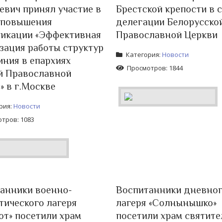
евич принял участие в
Брестской крепости в 
 повышения
делегации Белорусско
икации «Эффективная
Православной Церкви
зация работы структур
Категория:
Новости
иния в епархиях
Просмотров: 1844
й Православной
» в г.Москве
рия:
Новости
тров: 1083
анники военно-
Воспитанники дневно
тического лагеря
лагеря «Солнынышко»
от» посетили храм
посетили храм святите