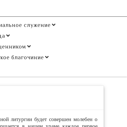
иальное служение
да
щенником
кое благочиние
нной литургии будет совершен молебен о
ершается в нашем храме каждое первое