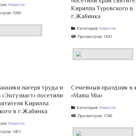
посетили храм святите
рия:
Новости
Кирилла Туровского в
тров: 1093
г.Жабинка
Категория:
Новости
Просмотров: 1341
анники лагеря труда и
Семейный праздник в 
 «Энтузиаст» посетили
«Mama Mia»
вятителя Кирилла
Категория:
Новости
кого в г.Жабинка
Просмотров: 1740
рия:
Новости
тров: 1451