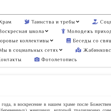
Храм
Таинства и требы
Соц
Воскресная школа
Молодежь прихо
оровые коллективы
Беседы со свя
Мы в социальных сетях
Жабинковс
Контакты
Фотолетопись
6 года, в воскресение в нашем храме после Божестве
(беременных) женщинах, который традиционно сов