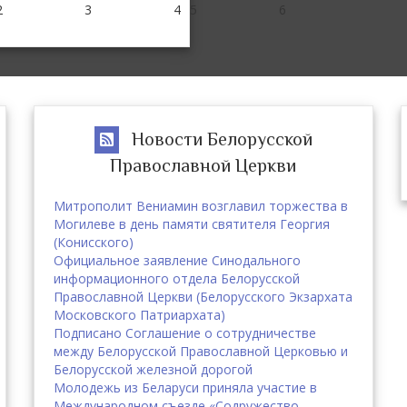
2
3
4
5
6
Новости Белорусской
Православной Церкви
Митрополит Вениамин возглавил торжества в
Могилеве в день памяти святителя Георгия
(Конисского)
Официальное заявление Синодального
информационного отдела Белорусской
Православной Церкви (Белорусского Экзархата
Московского Патриархата)
Подписано Соглашение о сотрудничестве
между Белорусской Православной Церковью и
Белорусской железной дорогой
Молодежь из Беларуси приняла участие в
Международном съезде «Содружество