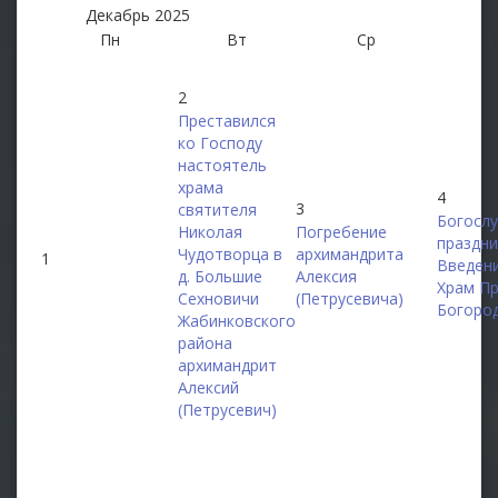
Декабрь
2025
Пн
Вт
Ср
2
Преставился
ко Господу
настоятель
храма
4
3
святителя
Богослу
Николая
Погребение
праздни
Чудотворца в
архимандрита
1
Введен
д. Большие
Алексия
Храм П
Сехновичи
(Петрусевича)
Богоро
Жабинковского
района
архимандрит
Алексий
(Петрусевич)