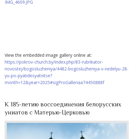
View the embedded image gallery online at:
https://pokrov-church.by/index.php/83-rubrikator-
novostej/bogosluzheniya/4482-bogosluzheniya-v-nedelyu-28-
yu-po-pyatidesyatnitse?
month=12&year=2025#sigProGalleriaa74450888f
К 185-летию воссоединения белорусских
униатов с Матерью-Церковью