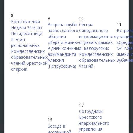
8
9
10
Богослужения
11
Встреча клуба
Секция
Недели 26-й по
православного
Синодального
Встреча
Пятидесятнице
общения
информационного
учащим
III этап
«Вера и жизнь»
отдела в рамках
«Средн
региональных
9 дней кончины
XI Белорусских
№1 г.Жа
Рождественских
архимандрита
Рождественских
имени И
образовательных
Алексия
образовательных
Зубаче
чтений Брестской
(Петрусевича)
чтений
епархии
17
Сотрудники
Брестского
16
епархиального
Беседа в
управления
Яковчицкой