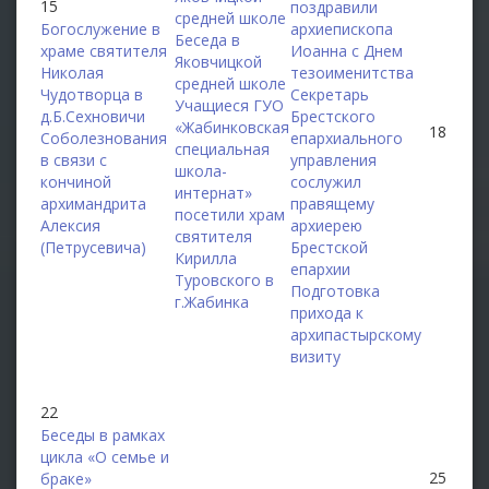
15
поздравили
средней школе
Богослужение в
архиепископа
Беседа в
храме святителя
Иоанна с Днем
Яковчицкой
Николая
тезоименитства
средней школе
Чудотворца в
Секретарь
Учащиеся ГУО
д.Б.Сехновичи
Брестского
«Жабинковская
18
Соболезнования
епархиального
специальная
в связи с
управления
школа-
кончиной
сослужил
интернат»
архимандрита
правящему
посетили храм
Алексия
архиерею
святителя
(Петрусевича)
Брестской
Кирилла
епархии
Туровского в
Подготовка
г.Жабинка
прихода к
архипастырскому
визиту
22
Беседы в рамках
цикла «О семье и
25
браке»