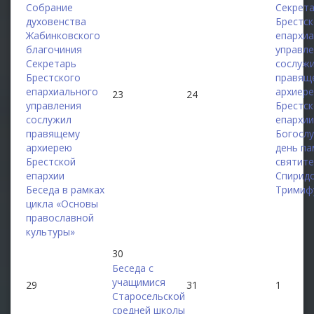
Собрание
Секрет
духовенства
Брестск
Жабинковского
епархи
благочиния
управл
Секретарь
сослуж
Брестского
правящ
епархиального
архиер
23
24
управления
Брестс
сослужил
епархии
правящему
Богослу
архиерею
день па
Брестской
святит
епархии
Спирид
Беседа в рамках
Тримиф
цикла «Основы
православной
культуры»
30
Беседа с
учащимися
29
31
1
Старосельской
средней школы