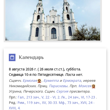
Календарь
8 августа 2026 г. ( 26 июля ст.ст.), суббота.
Седмица 10-я по Пятидесятнице.
Поста нет.
Сщмчч.
Ермолая
,
Ермиппа
и
Ермократа
, иереев
Никомидийских. Прмц.
Параскевы
. Прп.
Моисея
Угрина, Печерского. Сщмч.
Сергия
пресвитера.
Прп.:
Гал., 213 зач., V, 22 - VI, 2.
Лк., 24 зач., VI, 17-23
.
Ряд.:
Рим., 119 зач., XV, 30-33.
Мф., 73 зач., XVII, 24 -
XVIII, 4.