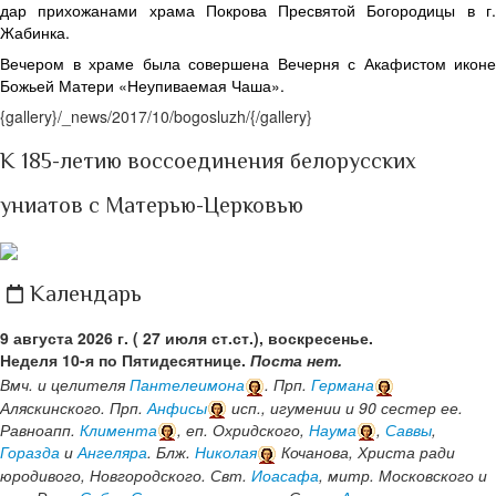
дар прихожанами храма Покрова Пресвятой Богородицы в г.
Жабинка.
Вечером в храме была совершена Вечерня с Акафистом иконе
Божьей Матери «Неупиваемая Чаша».
{gallery}/_news/2017/10/bogosluzh/{/gallery}
К 185-летию воссоединения белорусских
униатов с Матерью-Церковью
Календарь
9 августа 2026 г. ( 27 июля ст.ст.), воскресенье.
Неделя 10-я по Пятидесятнице.
Поста нет.
Вмч. и целителя
Пантелеимона
. Прп.
Германа
Аляскинского. Прп.
Анфисы
исп., игумении и 90 сестер ее.
Равноапп.
Климента
, еп. Охридского,
Наума
,
Саввы
,
Горазда
и
Ангеляра
. Блж.
Николая
Кочанова, Христа ради
юродивого, Новгородского. Свт.
Иоасафа
, митр. Московского и