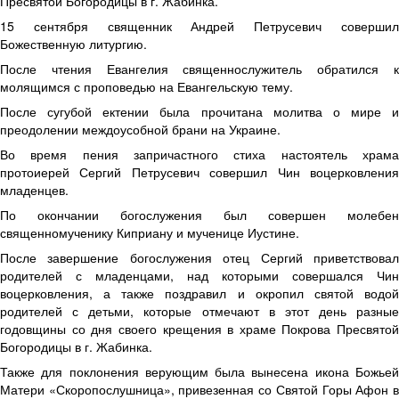
Пресвятой Богородицы в г. Жабинка.
15 сентября священник Андрей Петрусевич совершил
Божественную литургию.
После чтения Евангелия священнослужитель обратился к
молящимся с проповедью на Евангельскую тему.
После сугубой ектении была прочитана молитва о мире и
преодолении междоусобной брани на Украине.
Во время пения запричастного стиха настоятель храма
протоиерей Сергий Петрусевич совершил Чин воцерковления
младенцев.
По окончании богослужения был совершен молебен
священномученику Киприану и мученице Иустине.
После завершение богослужения отец Сергий приветствовал
родителей с младенцами, над которыми совершался Чин
воцерковления, а также поздравил и окропил святой водой
родителей с детьми, которые отмечают в этот день разные
годовщины со дня своего крещения в храме Покрова Пресвятой
Богородицы в г. Жабинка.
Также для поклонения верующим была вынесена икона Божьей
Матери «Скоропослушница», привезенная со Святой Горы Афон в