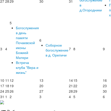
27
28
29
30
31
в
П
д.Огородники
п
х
5
Богослужения
в день
памяти
6
Почаевской
Соборное
иконы
3
4
7
8
9
богослужение
Божией
в д. Орепичи
Матери
Встреча
клуба "Вера и
жизнь"
10
11
12
13
14
15
16
17
18
19
20
21
22
23
24
25
26
27
28
29
30
31
1
2
3
4
5
6