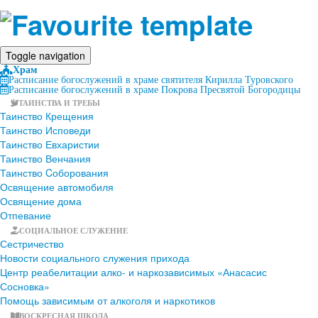
Toggle navigation
Храм
Расписание богослужений в храме святителя Кирилла Туровского
Расписание богослужений в храме Покрова Пресвятой Богородицы
ТАИНСТВА И ТРЕБЫ
Таинство Крещения
Таинство Исповеди
Таинство Евхаристии
Таинство Венчания
Таинство Cоборования
Освящение автомобиля
Освящение дома
Отпевание
СОЦИАЛЬНОЕ СЛУЖЕНИЕ
Сестричество
Новости социального служения прихода
Центр реабелитации алко- и наркозависимых «Анасасис
Сосновка»
Помощь зависимым от алкоголя и наркотиков
ВОСКРЕСНАЯ ШКОЛА