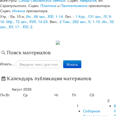
всея Руси.
Собор Смоленских святых
. Сщмч.
Амвросия
, еп.
Сарапульского. Сщмч.
Платона
и
Пантелеимона
пресвитера.
Сщмч.
Иоанна
пресвитера.
Утр. - Ев. 10-е,
Ин., 66 зач., XXI, 1-14.
Лит. -
1 Кор., 131 зач., IV, 9-
16.
Мф., 72 зач., XVII, 14-23.
Вмч.:
2 Тим., 292 зач., II, 1-10.
Ин., 52
зач., XV, 17 - XVI, 2.
Поиск материалов
Искать...
Искать
Календарь публикации материалов
Август
2026
Пн
Вт
Ср
Чт
Пт
Сб
2
1
Б
Соборное
Н
богослужение
П