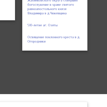
Жабинковского округа совершил
богослужение в храме святого
равноапостольного князя
Владимира в д.Чижевщина
510-летие аг. Озяты
Освящение поклонного креста в д.
Огородники