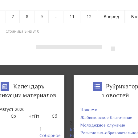
7
8
9
...
11
12
Вперед
В к
Страница 8 из 310
Календарь
Рубрикато
ликации материалов
новостей
Август
2026
Новости
Ср
Чт
Пт
Сб
Вс
Жабинковское благочиние
2
Молодежное служение
1
Богослужения
Религиозно-образовательно
Соборное
Недели 9-й по