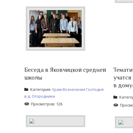
Беседа в Яковчицкой средней
Темати
школы
учатся 
в дому
Категория:
Храм Вознесения Господня
в д. Огородники
Катего
Просмотров: 126
Просмо