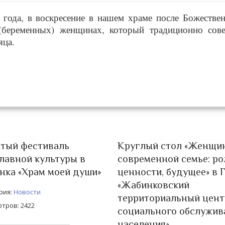
6 года, в воскресение в нашем храме после Божестве
(беременных) женщинах, который традиционно сов
яца.
ытый фестиваль
Круглый стол «Женщин
лавной культуры в
современной семье: ро
нка «Храм моей души»
ценности, будущее» в 
«Жабинковский
рия:
Новости
территориальный цент
тров: 2422
социального обслужив
населения»