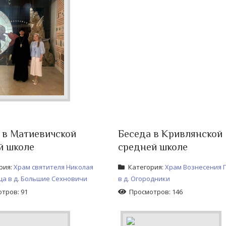
 в Матиевичской
Беседа в Кривлянской
й школе
средней школе
рия:
Храм святителя Николая
Категория:
Храм Вознесения 
а в д. Большие Сехновичи
в д. Огородники
тров: 91
Просмотров: 146