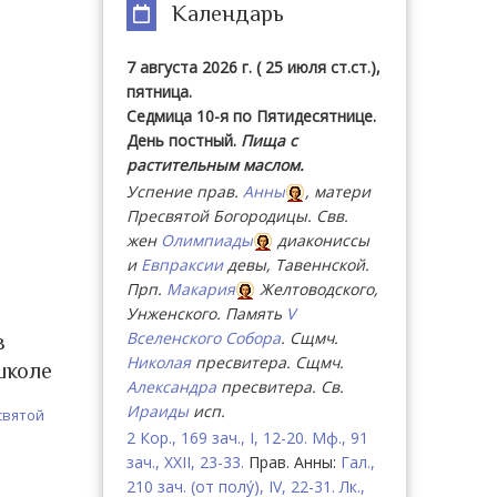
Календарь
7 августа 2026 г. ( 25 июля ст.ст.),
пятница.
Седмица 10-я по Пятидесятнице.
День постный.
Пища с
растительным маслом.
Успение прав.
Анны
, матери
Пресвятой Богородицы. Свв.
жен
Олимпиады
диакониссы
и
Евпраксии
девы, Тавеннской.
Прп.
Макария
Желтоводского,
Унженского. Память
V
Вселенского Собора
. Сщмч.
в
Николая
пресвитера. Сщмч.
школе
Александра
пресвитера. Св.
Ираиды
исп.
святой
2 Кор., 169 зач., I, 12-20.
Мф., 91
зач., XXII, 23-33.
Прав. Анны:
Гал.,
210 зач. (от полу́), IV, 22-31.
Лк.,