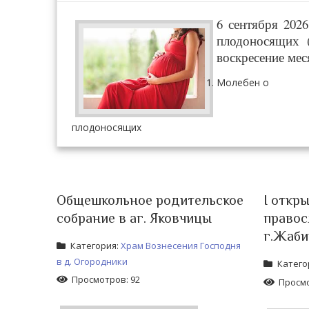
6 сентября 202
плодоносящих 
воскресение мес
Молебен о
плодоносящих
Общешкольное родительское
I откр
собрание в аг. Яковчицы
правос
г.Жаби
Категория:
Храм Вознесения Господня
в д. Огородники
Катего
Просмотров: 92
Просмо