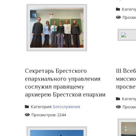
Катего
Просмо
Секретарь Брестского
III Вс
епархиального управления
миссио
сослужил правящему
просве
архиерею Брестской епархии
Катего
Категория:
Богослужения
Просмо
Просмотров: 2244