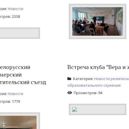
рия:
Новости
тров: 2338
ебелорусский
Встреча клуба "Вера и 
нерский
Категория:
Новости религиоз
тительский съезд
образовательного служения
Просмотров: 94
рия:
Новости
тров: 1779