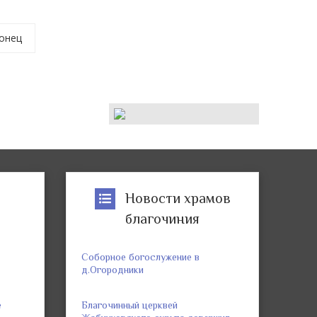
онец
р
Новости храмов
благочиния
Соборное богослужение в
д.Огородники
е
Благочинный церквей