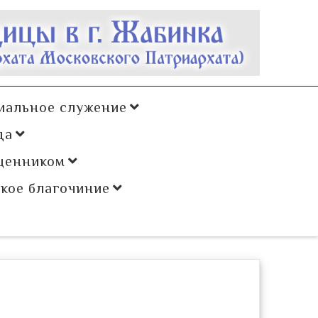
иальное служение
да
щенником
кое благочиние