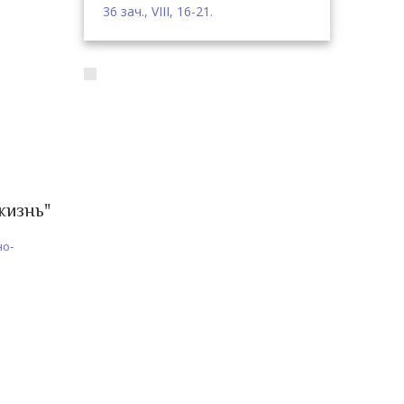
36 зач., VIII, 16-21.
жизнь"
но-