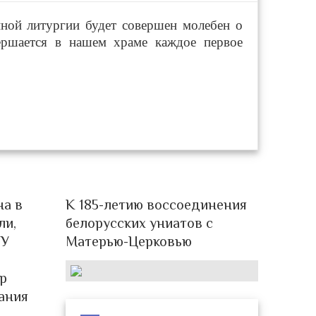
нной литургии будет совершен молебен о
ершается в нашем храме каждое первое
а в
К 185-летию воссоединения
ли,
белорусских униатов с
ГУ
Матерью-Церковью
р
ания