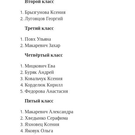
Второй класс
Брызгунова Ксения
Луговцов Георгий
Третий класс
Повх Ульяна
Макаревич Захар
Четвёртый класс
Мицкович Ева
Буряк Андрей
Ковальчук Ксения
Корделюк Кирилл
Федорова Анастасия
Пятый класс
Макаревич Александра
Хведынко Серафима
Яхновец Ксения
Яковук Ольга