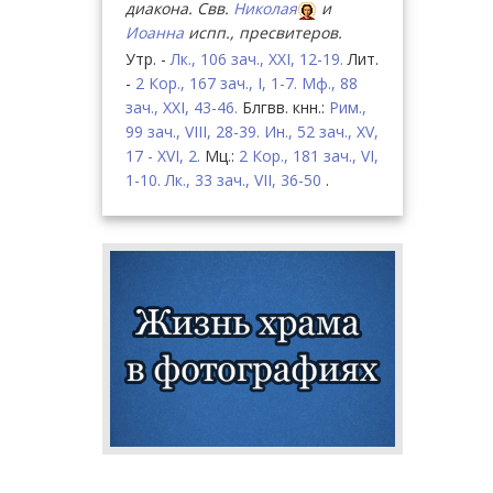
диакона. Свв.
Николая
и
Иоанна
испп., пресвитеров.
Утр. -
Лк., 106 зач., XXI, 12-19.
Лит.
-
2 Кор., 167 зач., I, 1-7.
Мф., 88
зач., XXI, 43-46.
Блгвв. кнн.:
Рим.,
99 зач., VIII, 28-39.
Ин., 52 зач., XV,
17 - XVI, 2.
Мц.:
2 Кор., 181 зач., VI,
1-10.
Лк., 33 зач., VII, 36-50
.