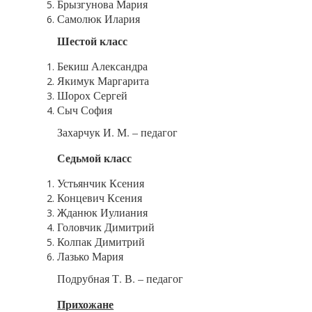
Брызгунова Мария
Самолюк Илария
Шестой класс
Бекиш Александра
Якимук Маргарита
Шорох Сергей
Сыч София
Захарчук И. М. – педагог
Седьмой класс
Устьянчик Ксения
Концевич Ксения
Жданюк Иулиания
Головчик Димитрий
Колпак Димитрий
Лазько Мария
Подрубная Т. В. – педагог
Прихожане