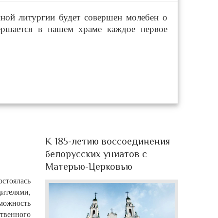
нной литургии будет совершен молебен о
ершается в нашем храме каждое первое
К 185-летию воссоединения
белорусских униатов с
Матерью-Церковью
остоялась
ителями,
можность
ственного