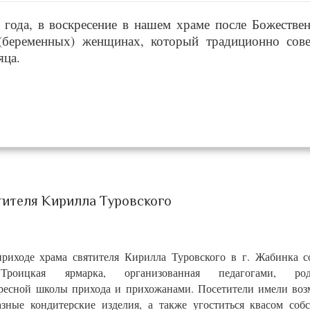
6 года, в воскресение в нашем храме после Божестве
(беременных) женщинах, который традиционно сов
яца.
тителя Кирилла Туровского
приходе храма святителя Кирилла Туровского в г. Жабинка с
 Троицкая ярмарка, организованная педагогами, род
ресной школы прихода и прихожанами. Посетители имели воз
азные кондитерские изделия, а также угоститься квасом соб