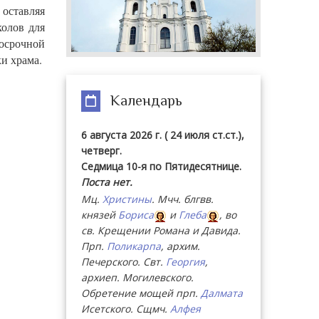
 оставляя
колов для
госрочной
и храма.
Календарь
6 августа 2026 г. ( 24 июля ст.ст.),
четверг.
Седмица 10-я по Пятидесятнице.
Поста нет.
Мц.
Христины
. Мчч. блгвв.
князей
Бориса
и
Глеба
, во
св. Крещении Романа и Давида.
Прп.
Поликарпа
, архим.
Печерского. Свт.
Георгия
,
архиеп. Могилевского.
Обретение мощей прп.
Далмата
Исетского. Сщмч.
Алфея