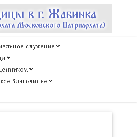
иальное служение
да
щенником
кое благочиние