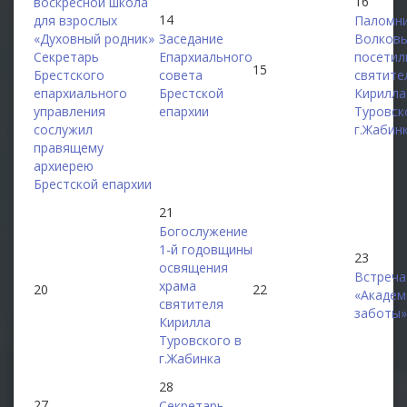
16
воскресной школа
14
для взрослых
Паломни
«Духовный родник»
Заседание
Волков
Секретарь
Епархиального
посетил
15
Брестского
совета
святите
епархиального
Брестской
Кирилла
управления
епархии
Туровск
сослужил
г.Жабин
правящему
архиерею
Брестской епархии
21
Богослужение
1-й годовщины
23
освящения
Встреча
храма
20
22
«Академ
святителя
заботы»
Кирилла
Туровского в
г.Жабинка
28
27
Секретарь