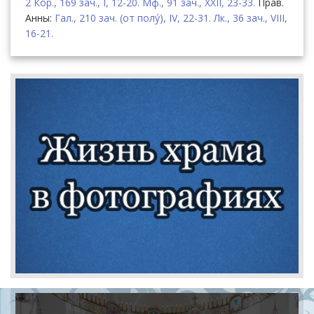
2 Кор., 169 зач., I, 12-20.
Мф., 91 зач., XXII, 23-33.
Прав.
Анны:
Гал., 210 зач. (от полу́), IV, 22-31.
Лк., 36 зач., VIII,
16-21.