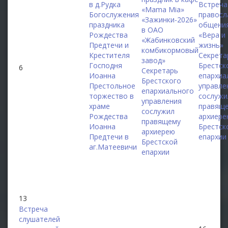
в д.Рудка
Встреча
«Mama Mia»
Богослужения
правосл
«Зажинки-2026»
праздника
общени
в ОАО
Рождества
«Вера и
«Жабинковский
Предтечи и
жизнь»
комбикормовый
Крестителя
Секрета
завод»
Господня
Брестск
6
Секретарь
Иоанна
епархиа
Брестского
Престольное
управле
епархиального
торжество в
сослужи
управления
храме
правящ
сослужил
Рождества
архиере
правящему
Иоанна
Брестск
архиерею
Предтечи в
епархии
Брестской
аг.Матеевичи
епархии
13
Встреча
слушателей