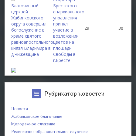
Благочинный
Брестского
церквей
епархиального
Жабинковского
управления
округа совершил
принял
29
30
богослужение в
участие в
храме святого
возложении
равноапостольного
цветов на
князя Владимира в
площади
д.Чижевщина
Свободы в
г.Бресте
Рубрикатор новостей
Новости
Жабинковское благочиние
Молодежное служение
Религиозно-образовательное служение