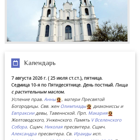
Календарь
7 августа 2026 г. ( 25 июля ст.ст.), пятница.
Седмица 10-я по Пятидесятнице. День постный.
Пища
с растительным маслом.
Успение прав.
Анны
, матери Пресвятой
Богородицы. Свв. жен
Олимпиады
диакониссы и
Евпраксии
девы, Тавеннской. Прп.
Макария
Желтоводского, Унженского. Память
V Вселенского
Собора
. Сщмч.
Николая
пресвитера. Сщмч.
Александра
пресвитера. Св.
Ираиды
исп.