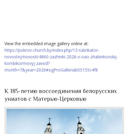
View the embedded image gallery online at:
https://pokrov-church.by/index.php/13-rubrikator-
novostej/novosti/4860-zazhinki-2026-v-oao-zhabinkovskij-
kombikormovyj-zavod?
month=7&year=2026#sigProGalleriab05155c4f8
К 185-летию воссоединения белорусских
униатов с Матерью-Церковью