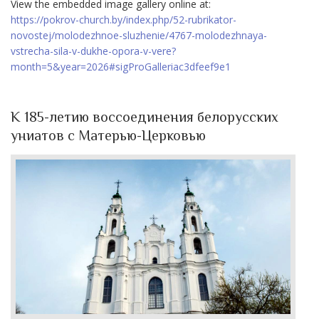
View the embedded image gallery online at:
https://pokrov-church.by/index.php/52-rubrikator-
novostej/molodezhnoe-sluzhenie/4767-molodezhnaya-
vstrecha-sila-v-dukhe-opora-v-vere?
month=5&year=2026#sigProGalleriac3dfeef9e1
К 185-летию воссоединения белорусских
униатов с Матерью-Церковью