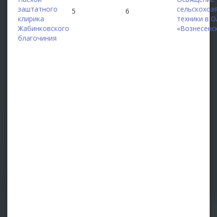
заштатного
сельскохоз
5
6
клирика
техники в 
Жабинковского
«Вознесенс
благочиния