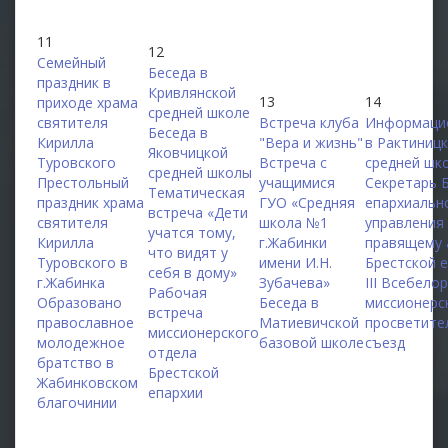
11
12
Семейный
Беседа в
праздник в
Кривлянской
13
14
приходе храма
средней школе
святителя
Встреча клуба
Информаци
Беседа в
Кирилла
"Вера и жизнь"
в Рактиниц
Яковчицкой
Туровского
Встреча с
средней шк
средней школы
Престольный
учащимися
Секретарь 
Тематическая
праздник храма
ГУО «Средняя
епархиальн
встреча «Дети
святителя
школа №1
управления
учатся тому,
Кирилла
г.Жабинки
правящему 
что видят у
Туровского в
имени И.Н.
Брестской 
себя в дому»
г.Жабинка
Зубачева»
III Всебело
Рабочая
Образовано
Беседа в
миссионерс
встреча
православное
Матиевичской
просветите
миссионерского
молодежное
базовой школе
съезд
отдела
братство в
Брестской
Жабинковском
епархии
благочинии