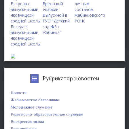
Встреча с
Брестской
личным
выпускниками
епархии
составом
Яковчицкой
Выпускной в
Жабинковского
средней школы
ГУО "Детский
РОЧС
Беседа с
сад №6 г.
выпускниками
Жабинка"
Яковчицкой
средней школы
Рубрикатор новостей
Новости
Жабинковское благочиние
Молодежное служение
Религиозно-образовательное служение
Воскресная школа
Богослужения