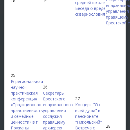
18
19
средней школе
епархиальн
Беседа о вреде
управления
сквернословия
правящему 
Брестской 
25
IV региональная
26
научно-
практическая
Секретарь
27
конференция
Брестского
«Традиционная
епархиального
Концерт "От
нравственность
управления
всей души" в
и семейные
сослужил
пансионате
ценности» в г.
правящему
"Никольский"
28
Пружаны
архиерею
Встреча с