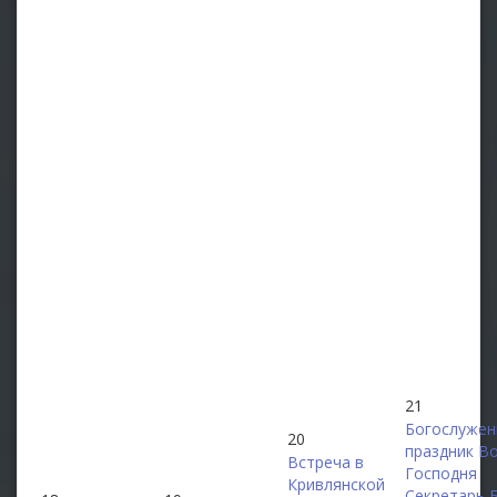
21
Богослужен
20
праздник В
Встреча в
Господня
Кривлянской
Секретарь 