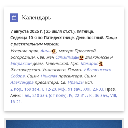
Календарь
7 августа 2026 г. ( 25 июля ст.ст.), пятница.
Седмица 10-я по Пятидесятнице. День постный.
Пища
с растительным маслом.
Успение прав.
Анны
, матери Пресвятой
Богородицы. Свв. жен
Олимпиады
диакониссы и
Евпраксии
девы, Тавеннской. Прп.
Макария
Желтоводского, Унженского. Память
V Вселенского
Собора
. Сщмч.
Николая
пресвитера. Сщмч.
Александра
пресвитера. Св.
Ираиды
исп.
2 Кор., 169 зач., I, 12-20.
Мф., 91 зач., XXII, 23-33.
Прав.
Анны:
Гал., 210 зач. (от полу́), IV, 22-31.
Лк., 36 зач., VIII,
16-21.