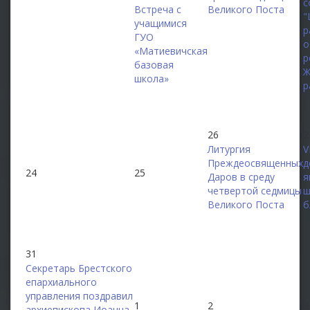
с
Встреча с
Великого Поста
"
учащимися
р
ГУО
о
«Матиевичская
р
базовая
Ж
школа»
р
26
2
Литургия
V
Преждеосвященных
д
24
25
Даров в среду
я
четвертой седмицы
ш
Великого Поста
б
31
Секретарь Брестского
епархиального
управления поздравил
1
2
3
архиепископа Иоанна