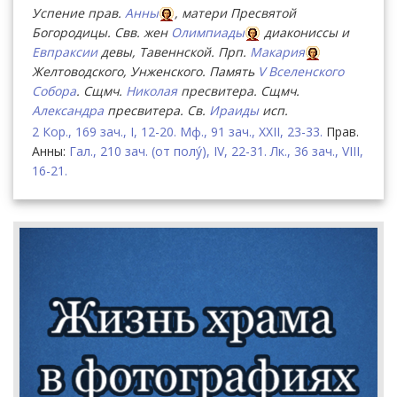
Успение прав.
Анны
, матери Пресвятой
Богородицы. Свв. жен
Олимпиады
диакониссы и
Евпраксии
девы, Тавеннской. Прп.
Макария
Желтоводского, Унженского. Память
V Вселенского
Собора
. Сщмч.
Николая
пресвитера. Сщмч.
Александра
пресвитера. Св.
Ираиды
исп.
2 Кор., 169 зач., I, 12-20.
Мф., 91 зач., XXII, 23-33.
Прав.
Анны:
Гал., 210 зач. (от полу́), IV, 22-31.
Лк., 36 зач., VIII,
16-21.