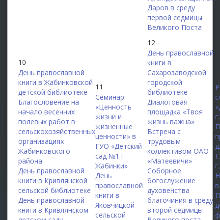
Даров в среду
первой седмицы
Великого Поста
12
День православной
10
книги в
День православной
Сахарозаводской
1
книги в Жабинковской
городской
11
Р
детской библиотеке
библиотеке
Семинар
с
Благословение на
Диалоговая
«Ценность
«
начало весенних
площадка «Твоя
жизни и
г
полевых работ в
жизнь важна»
жизненные
П
сельскохозяйственных
Встреча с
ценности» в
п
организациях
трудовым
ГУО «Детский
д
Жабинковского
коллективом ОАО
сад №1 г.
Г
района
«Матеевичи»
Жабинки»
г
День православной
Соборное
День
Н
книги в Кривлянской
богослужение
православной
в
сельской библиотеке
духовенства
книги в
П
День православной
благочиния в среду
Яковчицкой
д
книги в Кривлянском
второй седмицы
сельской
ф
детском саду
Великого поста