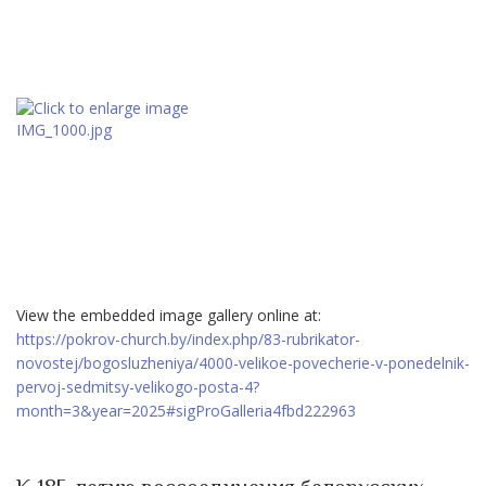
View the embedded image gallery online at:
https://pokrov-church.by/index.php/83-rubrikator-
novostej/bogosluzheniya/4000-velikoe-povecherie-v-ponedelnik-
pervoj-sedmitsy-velikogo-posta-4?
month=3&year=2025#sigProGalleria4fbd222963