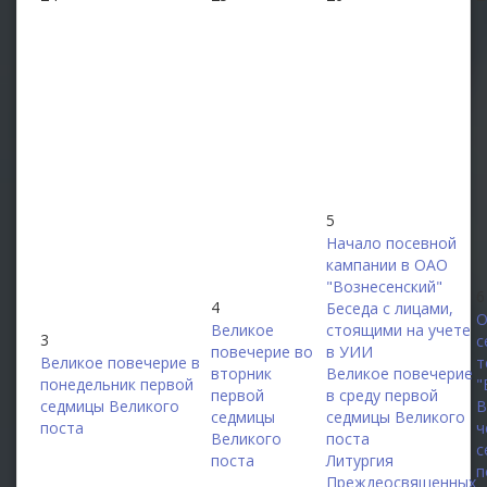
5
Начало посевной
кампании в ОАО
"Вознесенский"
6
4
Беседа с лицами,
О
Великое
стоящими на учете
3
с
повечерие во
в УИИ
Великое повечерие в
т
вторник
Великое повечерие
понедельник первой
"
первой
в среду первой
седмицы Великого
В
седмицы
седмицы Великого
поста
ч
Великого
поста
с
поста
Литургия
п
Преждеосвященных