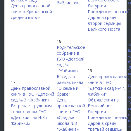
библиотеке
с
День православной
Литургия
а
книги в Кривлянской
Преждеосвященных
средней школе
Даров в среду
второй седмицы
Великого Поста
2
18
В
Родительское
ш
собрание в
«
ГУО «Детский
б
сад №1
Д
19
г.Жабинки»
к
Беседы в
День православной
С
17
рамках цикла
книги в ГУО
г
День православной
"О семье и
"Детский сад №4 г.
Р
книги в ГУО «Детский
браке"
Жабинки"
с
сад № 3 г.Жабинки»
День
Объявления на
"
Встреча с трудовым
православной
Великий пост
с
коллективом ГУО
книги в ГУО
Литургия
о
«Детский сад №3 г.
«Средняя
Преждеосвященных
ш
Жабинки»
школа №3
Даров в среду
Р
г.Жабинка»
третьей седмицы