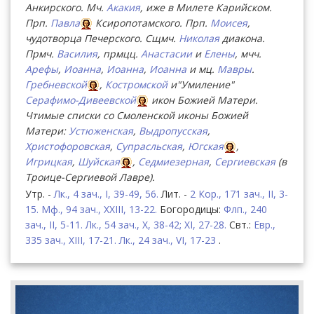
Анкирского. Мч.
Акакия
, иже в Милете Карийском.
Прп.
Павла
Ксиропотамского. Прп.
Моисея
,
чудотворца Печерского. Сщмч.
Николая
диакона.
Прмч.
Василия
, прмцц.
Анастасии
и
Елены
, мчч.
Арефы
,
Иоанна
,
Иоанна
,
Иоанна
и мц.
Мавры
.
Гребневской
,
Костромской
и"Умиление"
Серафимо-Дивеевской
икон Божией Матери.
Чтимые списки со Смоленской иконы Божией
Матери:
Устюженская
,
Выдропусская
,
Христофоровская
,
Супрасльская
,
Югская
,
Игрицкая
,
Шуйская
,
Седмиезерная
,
Сергиевская
(в
Троице-Сергиевой Лавре).
Утр. -
Лк., 4 зач., I, 39-49, 56.
Лит. -
2 Кор., 171 зач., II, 3-
15.
Мф., 94 зач., XXIII, 13-22.
Богородицы:
Флп., 240
зач., II, 5-11.
Лк., 54 зач., X, 38-42; XI, 27-28.
Свт.:
Евр.,
335 зач., XIII, 17-21.
Лк., 24 зач., VI, 17-23
.