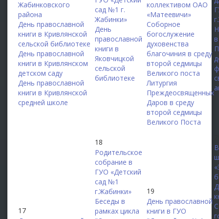
Жабинковского
коллективом ОАО
сад №1 г.
Г
района
«Матеевичи»
Жабинки»
г
День православной
Соборное
День
Н
книги в Кривлянской
богослужение
православной
в
сельской библиотеке
духовенства
книги в
П
День православной
благочиния в среду
Яковчицкой
д
книги в Кривлянском
второй седмицы
сельской
ф
детском саду
Великого поста
библиотеке
с
День православной
Литургия
а
книги в Кривлянской
Преждеосвященных
средней школе
Даров в среду
второй седмицы
Великого Поста
2
18
В
Родительское
ш
собрание в
«
ГУО «Детский
б
сад №1
Д
19
г.Жабинки»
к
Беседы в
День православной
С
17
рамках цикла
книги в ГУО
г