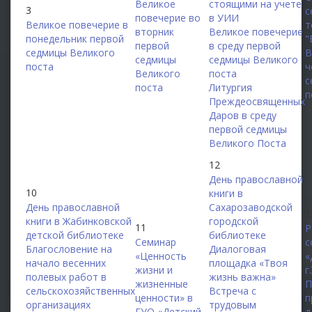
Великое
стоящими на учете
3
с
повечерие во
в УИИ
Великое повечерие в
т
вторник
Великое повечерие
понедельник первой
"
первой
в среду первой
седмицы Великого
В
седмицы
седмицы Великого
поста
ч
Великого
поста
с
поста
Литургия
п
Преждеосвященных
Даров в среду
первой седмицы
Великого Поста
12
День православной
10
книги в
День православной
Сахарозаводской
1
книги в Жабинковской
городской
11
Р
детской библиотеке
библиотеке
Семинар
с
Благословение на
Диалоговая
«Ценность
«
начало весенних
площадка «Твоя
жизни и
г
полевых работ в
жизнь важна»
жизненные
П
сельскохозяйственных
Встреча с
ценности» в
п
организациях
трудовым
ГУО «Детский
д