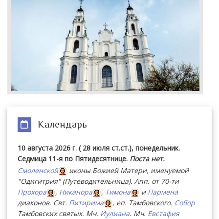
Календарь
10 августа 2026 г. ( 28 июля ст.ст.), понедельник.
Седмица 11-я по Пятидесятнице.
Поста нет.
Смоленской
иконы Божией Матери, именуемой
"Одигитрия" (Путеводительница). Апп. от 70-ти
Прохора
,
Никанора
,
Тимона
и
Пармена
диаконов. Свт.
Питирима
, еп. Тамбовского.
Собор
Тамбовских святых. Мч.
Иулиана
. Мч.
Евстафия