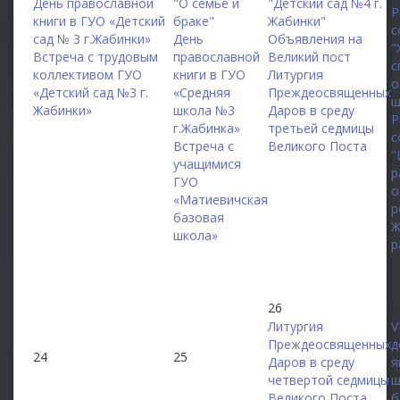
День православной
"О семье и
"Детский сад №4 г.
Р
книги в ГУО «Детский
браке"
Жабинки"
с
сад № 3 г.Жабинки»
День
Объявления на
"
Встреча с трудовым
православной
Великий пост
с
коллективом ГУО
книги в ГУО
Литургия
о
«Детский сад №3 г.
«Средняя
Преждеосвященных
ш
Жабинки»
школа №3
Даров в среду
Р
г.Жабинка»
третьей седмицы
с
Встреча с
Великого Поста
"
учащимися
р
ГУО
о
«Матиевичская
р
базовая
Ж
школа»
р
26
2
Литургия
V
Преждеосвященных
д
24
25
Даров в среду
я
четвертой седмицы
ш
Великого Поста
б