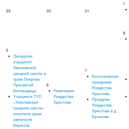
1
29
30
31
8
5
Экскурсия
учащихся
Хмелевской
7
средней школы в
Богослужения
храм Покрова
праздника
Пресвятой
6
Рождества
Богородицы
Навечерие
Христова
Учащиеся ГУО
Рождества
Праздник
«Хмелевская
Христова
Рождества
средняя школа»
Христова в д.
посетили храм
Бульково
святителя
Кирилла