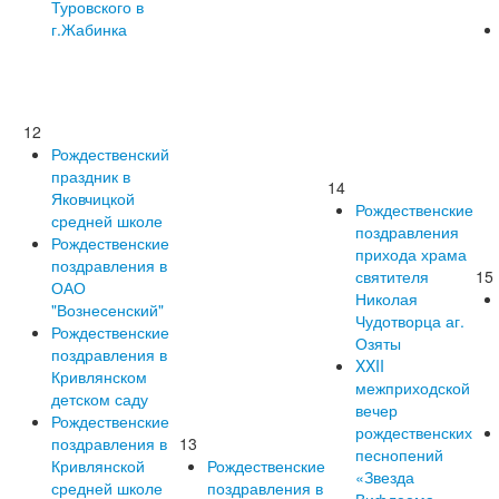
Туровского в
г.Жабинка
12
Рождественский
праздник в
14
Яковчицкой
Рождественские
средней школе
поздравления
Рождественские
прихода храма
поздравления в
святителя
15
ОАО
Николая
"Вознесенский"
Чудотворца аг.
Рождественские
Озяты
поздравления в
XXII
Кривлянском
межприходской
детском саду
вечер
Рождественские
рождественских
поздравления в
13
песнопений
Кривлянской
Рождественские
«Звезда
средней школе
поздравления в
Вифлеема»