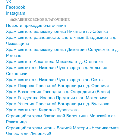
Vk
Facebook
Instagram
ЖАБИНКОВСКОЕ БЛАГОЧИНИЕ
Новости приходов благочиния
Храм святого великомученика Никиты в г. Жабинка
Храм святого равноапостольного князя Владимира в д.
Чижевщина
Храм святого великомученика Димитрия Солунского в д.
Рогозно
Храм святого Архангела Михаила в д. Степанки
Храм святителя Николая Чудотворца в д. Большие
Сехновичи
Храм святителя Николая Чудотворца в аг. Озяты
Храм Покрова Пресвятой Богородицы в д. Орепичи
Храм Вознесения Господня в д. Огородники (Вежки)
Храм Рождества Иоанна Предтечи в аг. Матеевичи
Храм Успения Пресвятой Богородицы в д. Бульково
Храм святителя Кирилла Туровского
Строящийся храм блаженной Валентины Минской в аг.
Ракитница
Строящийся храм иконы Божией Матери «Неупиваемая
Чаша» в аг. Ленинский