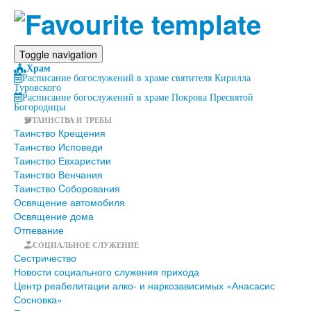
Toggle navigation
Храм
Расписание богослужений в храме святителя Кирилла
Туровского
Расписание богослужений в храме Покрова Пресвятой
Богородицы
ТАИНСТВА И ТРЕБЫ
Таинство Крещения
Таинство Исповеди
Таинство Евхаристии
Таинство Венчания
Таинство Cоборования
Освящение автомобиля
Освящение дома
Отпевание
СОЦИАЛЬНОЕ СЛУЖЕНИЕ
Сестричество
Новости социального служения прихода
Центр реабелитации алко- и наркозависимых «Анасасис
Сосновка»