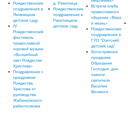
Рождественские
д. Ракитница
Встреча клуба
поздравления в
Рождественские
православного
Яковчицком
поздравления в
общения «Вера
детском саду
Ракитницком
и жизнь»
IV
детском саду
Рождественские
Рождественский
поздравления в
фестиваль
ГУО "Озятский
православной
детский сад"
хоровой музыки
Богослужения
«Волшебный
праздника
свет Рождества
Обрезания
Христова»
Господня, дня
Поздравление с
памяти
праздником
святителя
Рождества
Василия
Христова от
Великого
руководства
Жабинковского
райисполкома