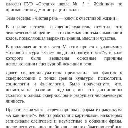
классы) ГУО «Средняя школа № 3 г. Жабинки» по
приглашению администрации школы.
Тема беседы: «Чистая речь — ключ к счастливой жизни».
В начале встречи священнослужитель отметил, что
человеческое общение — это сложная система символов и
кодов, позволяющая выражать знания, мысли и чувства.
В продолжение темы отец Максим провел с учащимися
мозговой штурм «Зачем люди используют мат?», в ходе
которого были выявлены основные причины
использования нецензурной лексики в речи.
Далее священнослужитель представил ряд фактов о
сквернословии с точки зрения культуры, психологии,
социологии и физиологии. Было подчеркнуто, что,
несмотря на различие подходов, все эти дисциплины
сходятся в одном: сквернословие разрушает человеческую
личность.
Практическая часть встречи прошла в формате практикума
«А как иначе?». Ребята работали с карточками, на которых
записывали сленговые и неуместные в общении фразы,
после чего успешно подбирали для них благопристойные