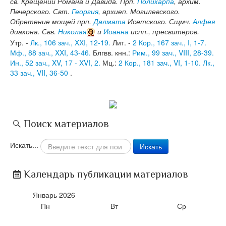
св. Крещении Романа и Давида. Прп.
Поликарпа
, архим.
Печерского. Свт.
Георгия
, архиеп. Могилевского.
Обретение мощей прп.
Далмата
Исетского. Сщмч.
Алфея
диакона. Свв.
Николая
и
Иоанна
испп., пресвитеров.
Утр. -
Лк., 106 зач., XXI, 12-19.
Лит. -
2 Кор., 167 зач., I, 1-7.
Мф., 88 зач., XXI, 43-46.
Блгвв. кнн.:
Рим., 99 зач., VIII, 28-39.
Ин., 52 зач., XV, 17 - XVI, 2.
Мц.:
2 Кор., 181 зач., VI, 1-10.
Лк.,
33 зач., VII, 36-50
.
Поиск материалов
Искать...
Искать
Календарь публикации материалов
Январь
2026
Пн
Вт
Ср