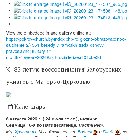
View the embedded image gallery online at:
https://pokrov-church.by/index.php/religiozno-obrazovatelnoe-
sluzhenie-2/4551-besedy-v-ramkakh-tsikla-osnovy-
pravoslavnoj-kultury-1?
month=1&year=2026#sigProGalleriaea803bbe3d
К 185-летию воссоединения белорусских
униатов с Матерью-Церковью
Календарь
6 августа 2026 г. ( 24 июля ст.ст.), четверг.
Седмица 10-я по Пятидесятнице.
Поста нет.
Мц.
Христины
. Мчч. блгвв. князей
Бориса
и
Глеба
, во