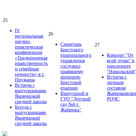
25
IV
26
региональная
научно-
Секретарь
27
практическая
Брестского
конференция
епархиального
Концерт "От
«Традиционная
управления
всей души" в
нравственность
сослужил
пансионате
и семейные
правящему
"Никольский
ценности» в г.
архиерею
Встреча с
Пружаны
Брестской
личным
Встреча с
епархии
составом
выпускниками
Выпускной в
Жабинковско
Яковчицкой
ГУО "Детский
РОЧС
средней школы
сад №6 г.
Беседа с
Жабинка"
выпускниками
Яковчицкой
средней школы