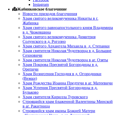
Instagram
Жабинковское благочиние
Новости приходов благочиния
Храм святого великомученика Никиты в г.
Жабинка
Храм святого равноапостольного князя Владимира
в д. Чижевщина
Храм святого великомученика Димитрия
Солунского в д. Рогозно
Храм святого Архангела Михаила в д. Степанки
Храм святителя Николая Чудотворца в д. Большие
Сехновичи
Храм святителя Николая Чудотворца в аг. Озяты
Храм Покрова Пресвятой Богородицы в д.
Орепичи
Храм Вознесения Господня в д. Огородники
(Вежки)
Храм Рождества Иоанна Предтечи в аг. Матеевичи
Храм Успения Пресвятой Богородицы в д.
Бульково
Храм святителя Кирилла Туровского
Строящийся храм блаженной Валентины Минской
в аг. Ракитница
Строящийся храм иконы Божией Матери