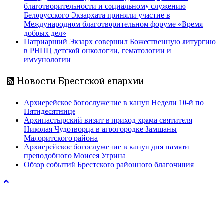
благотворительности и социальному служению
Белорусского Экзархата приняли участие в
Международном благотворительном форуме «Время
добрых дел»
Патриарший Экзарх совершил Божественную литургию
в РНПЦ детской онкологии, гематологии и
иммунологии
Новости Брестской епархии
Архиерейское богослужение в канун Недели 10-й по
Пятидесятнице
Архипастырский визит в приход храма святителя
Николая Чудотворца в агрогородке Замшаны
Малоритского района
Архиерейское богослужение в канун дня памяти
преподобного Моисея Угрина
Обзор событий Брестского районного благочиния