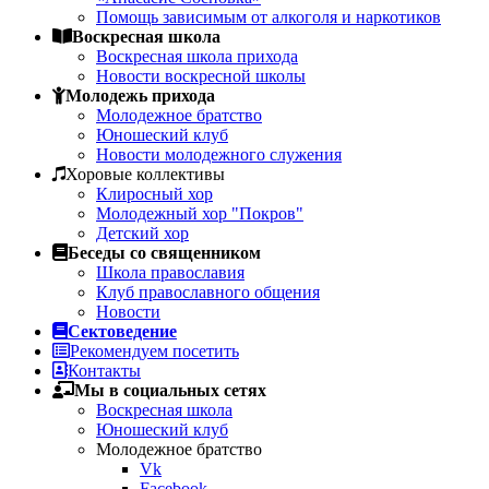
Помощь зависимым от алкоголя и наркотиков
Воскресная школа
Воскресная школа прихода
Новости воскресной школы
Молодежь прихода
Молодежное братство
Юношеский клуб
Новости молодежного служения
Хоровые коллективы
Клиросный хор
Молодежный хор "Покров"
Детский хор
Беседы со священником
Школа православия
Клуб православного общения
Новости
Сектоведение
Рекомендуем посетить
Контакты
Мы в социальных сетях
Воскресная школа
Юношеский клуб
Молодежное братство
Vk
Facebook