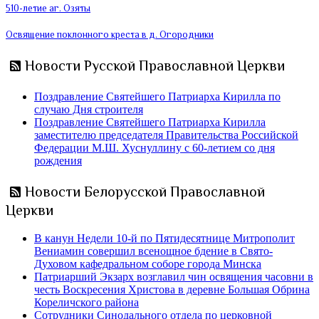
510-летие аг. Озяты
Освящение поклонного креста в д. Огородники
Новости Русской Православной Церкви
Поздравление Святейшего Патриарха Кирилла по
случаю Дня строителя
Поздравление Святейшего Патриарха Кирилла
заместителю председателя Правительства Российской
Федерации М.Ш. Хуснуллину с 60-летием со дня
рождения
Новости Белорусской Православной
Церкви
В канун Недели 10-й по Пятидесятнице Митрополит
Вениамин совершил всенощное бдение в Свято-
Духовом кафедральном соборе города Минска
Патриарший Экзарх возглавил чин освящения часовни в
честь Воскресения Христова в деревне Большая Обрина
Кореличского района
Сотрудники Синодального отдела по церковной