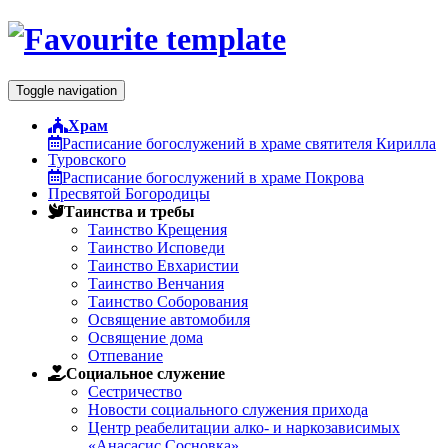
Toggle navigation
Храм
Расписание богослужений в храме святителя Кирилла
Туровского
Расписание богослужений в храме Покрова
Пресвятой Богородицы
Таинства и требы
Таинство Крещения
Таинство Исповеди
Таинство Евхаристии
Таинство Венчания
Таинство Cоборования
Освящение автомобиля
Освящение дома
Отпевание
Социальное служение
Сестричество
Новости социального служения прихода
Центр реабелитации алко- и наркозависимых
«Анасасис Сосновка»