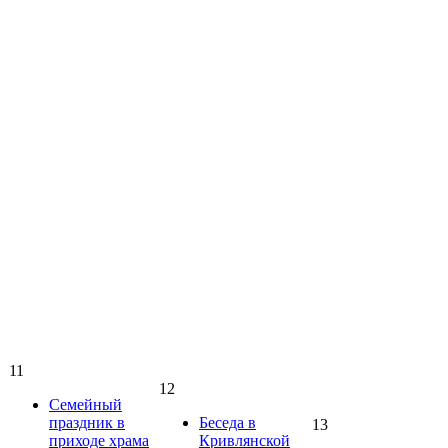
11
12
Семейный
праздник в
Беседа в
13
приходе храма
Кривлянской