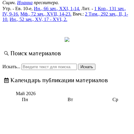
Сщмч.
Иоанна
пресвитера.
Утр. - Ев. 10-е,
Ин., 66 зач., XXI, 1-14.
Лит. -
1 Кор., 131 зач.,
IV, 9-16.
Мф., 72 зач., XVII, 14-23.
Вмч.:
2 Тим., 292 зач., II, 1-
10.
Ин., 52 зач., XV, 17 - XVI, 2.
Поиск материалов
Искать...
Искать
Календарь публикации материалов
Май
2026
Пн
Вт
Ср