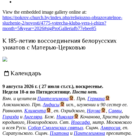
View the embedded image gallery online at:
https://pokrov-church.by/index.php/religiozno-obrazovatelnoe-
sluzhenie-2/novosti/4775-vstrecha-kluba-vera-i-zhizn?
month=5&year=2026#sigProGalleriafb77ebee85
К 185-летию воссоединения белорусских
униатов с Матерью-Церковью
Календарь
9 августа 2026 г. ( 27 июля ст.ст.), воскресенье.
Неделя 10-я по Пятидесятнице.
Поста нет.
Вмч. и целителя
Пантелеимона
. Прп.
Германа
Аляскинского. Прп.
Анфисы
исп., игумении и 90 сестер ее.
Равноапп.
Климента
, еп. Охридского,
Наума
,
Саввы
,
Горазда
и
Ангеляра
. Блж.
Николая
Кочанова, Христа ради
юродивого, Новгородского. Свт.
Иоасафа
, митр. Московского
и всея Руси.
Собор Смоленских святых
. Сщмч.
Амвросия
, еп.
Сарапульского. Сщмч.
Платона
и
Пантелеимона
пресвитера.