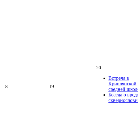
20
Встреча в
Кривлянской
18
19
средней школ
Беседа о вред
сквернослови