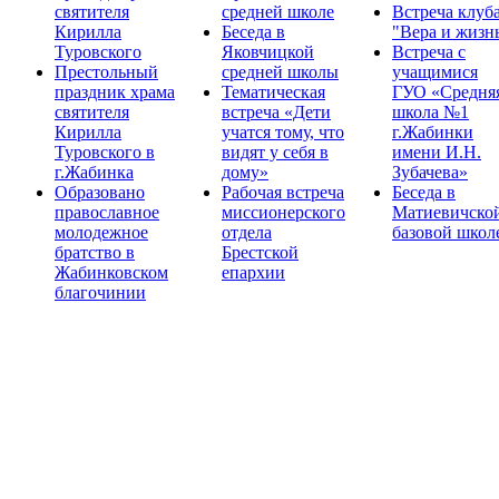
святителя
средней школе
Встреча клуб
Кирилла
Беседа в
"Вера и жизн
Туровского
Яковчицкой
Встреча с
Престольный
средней школы
учащимися
праздник храма
Тематическая
ГУО «Средня
святителя
встреча «Дети
школа №1
Кирилла
учатся тому, что
г.Жабинки
Туровского в
видят у себя в
имени И.Н.
г.Жабинка
дому»
Зубачева»
Образовано
Рабочая встреча
Беседа в
православное
миссионерского
Матиевичско
молодежное
отдела
базовой школ
братство в
Брестской
Жабинковском
епархии
благочинии