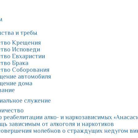
м
нства и требы
ство Крещения
ство Исповеди
ство Евхаристии
тво Брака
ство Cоборования
щение автомобиля
щение дома
вание
иальное служение
ричество
 реабелитации алко- и наркозависимых «Анасас
ь зависимым от алкоголя и наркотиков
совершения молебнов о страждущих недугом ви