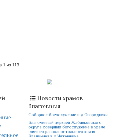
 1 из 113
ей
Новости храмов
благочиния
Соборное богослужение в д.Огородники
иние
Благочинный церквей Жабинковского
е
округа совершил богослужение в храме
святого равноапостольного князя
тельное
Владимира в д.Чижевщина