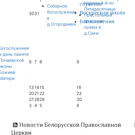
Недели 9-й по
служение
Соборное
Пятидесятнице
богослужение
Воскресная школа
30
31
Престольный
в
Богослужения
праздник
д.Огородники
храма в
д.Саки
Богослужения
в день памяти
Почаевской
6
7
8
9
иконы
Божией
Матери
13
14
15
16
20
21
22
23
27
28
29
30
3
4
5
6
Новости Белорусской Православной
Церкви