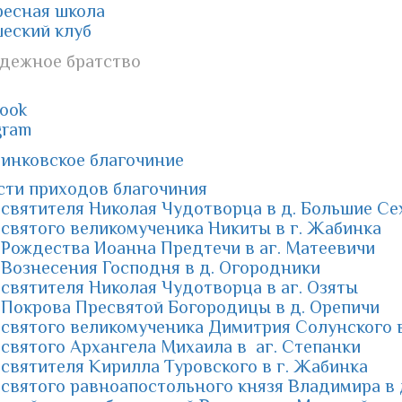
ресная школа
еский клуб
дежное братство
ook
gram
инковское благочиние
сти приходов благочиния
святителя Николая Чудотворца в д. Большие С
святого великомученика Никиты в г. Жабинка
Рождества Иоанна Предтечи в аг. Матеевичи
Вознесения Господня в д. Огородники
святителя Николая Чудотворца в аг. Озяты
 Покрова Пресвятой Богородицы в д. Орепичи
святого великомученика Димитрия Солунского в
святого Архангела Михаила в аг. Степанки
святителя Кирилла Туровского в г. Жабинка
святого равноапостольного князя Владимира в