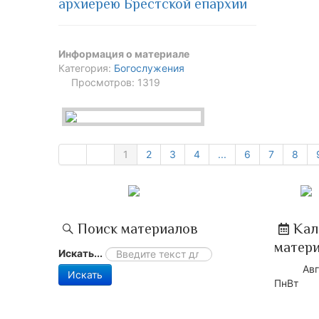
архиерею Брестской епархии
Информация о материале
Категория:
Богослужения
Просмотров: 1319
1
2
3
4
...
6
7
8
Поиск материалов
Кал
матер
Искать...
Авг
Искать
Пн
Вт