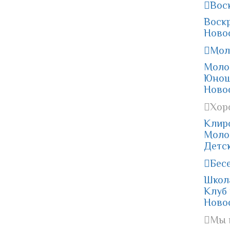
Вос
Воск
Ново
Мол
Моло
Юнош
Ново
Хор
Клир
Моло
Детс
Бес
Школ
Клуб
Ново
Мы 