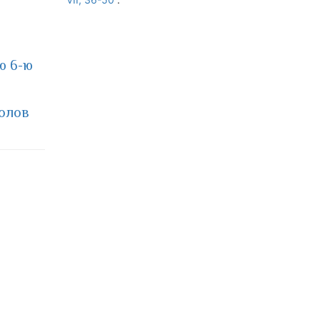
ю 6-ю
олов