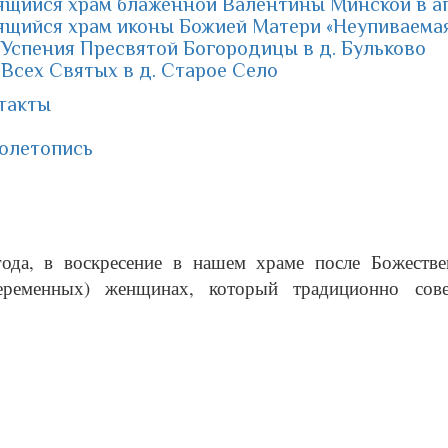
ящийся храм блаженной Валентины Минской в аг
щийся храм иконы Божией Матери «Неупиваемая
Успения Пресвятой Богородицы в д. Бульково
Всех Святых в д. Старое Село
такты
олетопись
года, в воскресение в нашем храме после Божеств
еременных) женщинах, который традиционно сов