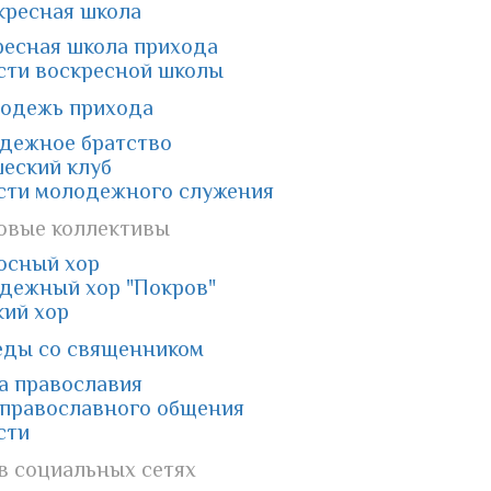
кресная школа
ресная школа прихода
сти воскресной школы
одежь прихода
дежное братство
еский клуб
сти молодежного служения
овые коллективы
осный хор
дежный хор "Покров"
кий хор
еды со священником
а православия
 православного общения
сти
в социальных сетях