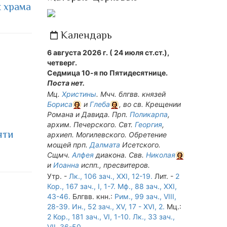
 храма
Календарь
6 августа 2026 г. ( 24 июля ст.ст.),
четверг.
Седмица 10-я по Пятидесятнице.
Поста нет.
Мц.
Христины
. Мчч. блгвв. князей
Бориса
и
Глеба
, во св. Крещении
Романа и Давида. Прп.
Поликарпа
,
архим. Печерского. Свт.
Георгия
,
яти
архиеп. Могилевского. Обретение
мощей прп.
Далмата
Исетского.
Сщмч.
Алфея
диакона. Свв.
Николая
и
Иоанна
испп., пресвитеров.
Утр. -
Лк., 106 зач., XXI, 12-19.
Лит. -
2
Кор., 167 зач., I, 1-7.
Мф., 88 зач., XXI,
43-46.
Блгвв. кнн.:
Рим., 99 зач., VIII,
28-39.
Ин., 52 зач., XV, 17 - XVI, 2.
Мц.:
2 Кор., 181 зач., VI, 1-10.
Лк., 33 зач.,
VII, 36-50
.