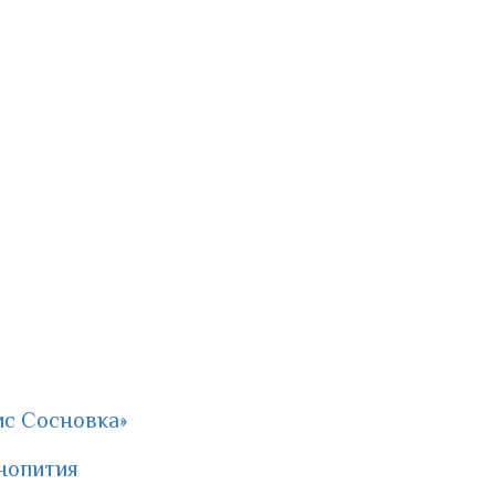
ис Сосновка»
нопития