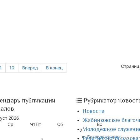
Страница
9
10
Вперед
В конец
ендарь публикации
Рубрикатор новост
иалов
Новости
уст
2026
Жабинковское благоч
Ср
Чт
Пт
Сб
Вс
Молодежное служени
2
Богослужения
Религиозно-образова
1