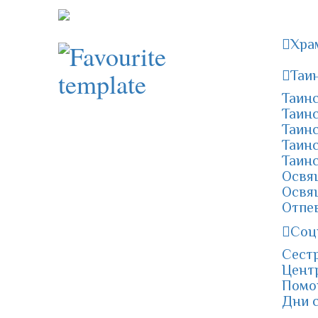
Хра
Таи
Таин
Таин
Таин
Таинс
Таин
Освя
Освя
Отпе
Соц
Сест
Центр
Помощ
Дни 