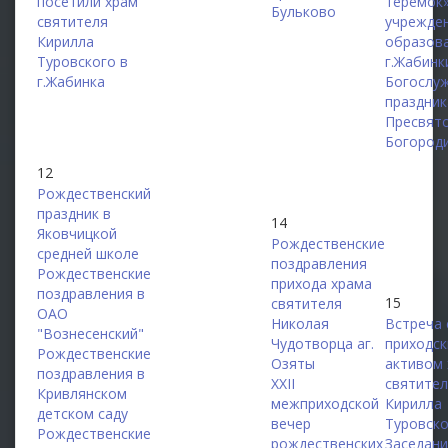
посетили храм
теремок»
Бульково
святителя
учрежде
Кирилла
образов
Туровского в
г.Жабинк
г.Жабинка
Богослу
праздник
Пресвят
Богород
12
Рождественский
праздник в
14
Яковчицкой
Рождественские
средней школе
поздравления
Рождественские
прихода храма
поздравления в
15
святителя
ОАО
Николая
Встреча 
"Вознесенский"
Чудотворца аг.
приходс
Рождественские
Озяты
активом
поздравления в
XXII
святите
Кривлянском
межприходской
Кирилла
детском саду
вечер
Туровск
Рождественские
рождественских
Заседан