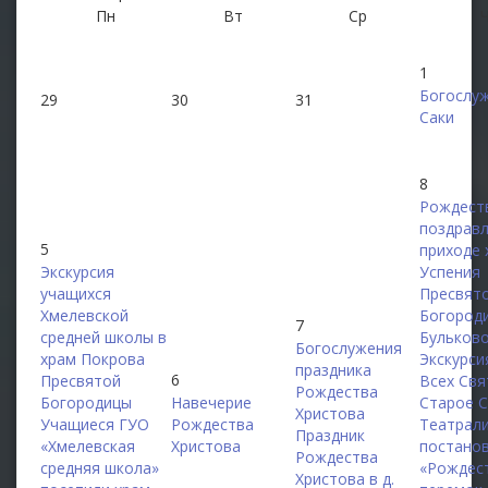
Пн
Вт
Ср
1
Богослуж
29
30
31
Саки
8
Рождест
поздравл
5
приходе 
Экскурсия
Успения
учащихся
Пресвят
Хмелевской
Богороди
7
средней школы в
Бульков
Богослужения
храм Покрова
Экскурси
праздника
6
Пресвятой
Всех Свя
Рождества
Богородицы
Навечерие
Старое 
Христова
Учащиеся ГУО
Рождества
Театрал
Праздник
«Хмелевская
Христова
постано
Рождества
средняя школа»
«Рождес
Христова в д.