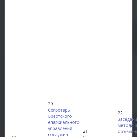
20
Секретарь
22
Брестского
Заседан
епархиального
методич
управления
21
объедин
сослужил