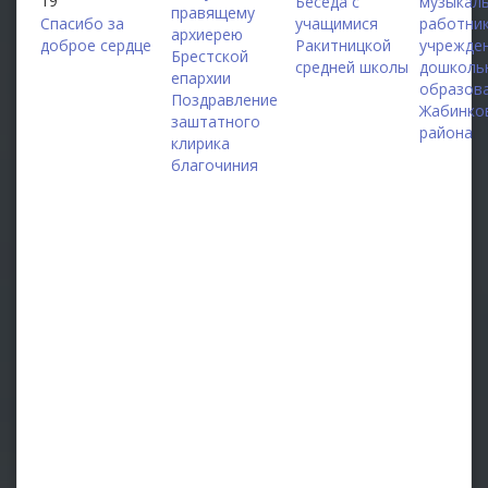
19
Беседа с
музыкал
правящему
Спасибо за
учащимися
работни
архиерею
доброе сердце
Ракитницкой
учрежде
Брестской
средней школы
дошколь
епархии
образов
Поздравление
Жабинко
заштатного
района
клирика
благочиния