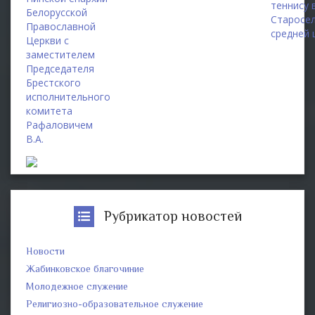
теннису 
Белорусской
Старосе
Православной
средней 
Церкви с
заместителем
Председателя
Брестского
исполнительного
комитета
Рафаловичем
В.А.
Рубрикатор новостей
Новости
Жабинковское благочиние
Молодежное служение
Религиозно-образовательное служение