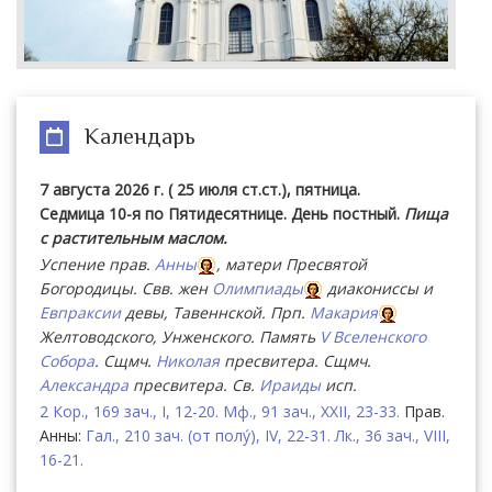
Календарь
7 августа 2026 г. ( 25 июля ст.ст.), пятница.
Седмица 10-я по Пятидесятнице. День постный.
Пища
с растительным маслом.
Успение прав.
Анны
, матери Пресвятой
Богородицы. Свв. жен
Олимпиады
диакониссы и
Евпраксии
девы, Тавеннской. Прп.
Макария
Желтоводского, Унженского. Память
V Вселенского
Собора
. Сщмч.
Николая
пресвитера. Сщмч.
Александра
пресвитера. Св.
Ираиды
исп.
2 Кор., 169 зач., I, 12-20.
Мф., 91 зач., XXII, 23-33.
Прав.
Анны:
Гал., 210 зач. (от полу́), IV, 22-31.
Лк., 36 зач., VIII,
16-21.