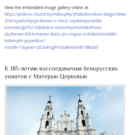
View the embedded image gallery online at:
https://pokrov-church.by/index.php/zhabinkovskoe-blagochinie-
3/stroyashchijsya-khram-v-chest-svyatitelya-kirilla-
turovskogo/52-rubrikator-novostej/molodezhnoe-
sluzhenie/4504-master-klass-po-rospisi-rozhdestvenskikh-
imbirnykh-pryanikov?
month=1&year=2026#sigProGalleria04b1f8bdaf
К 185-летию воссоединения белорусских
униатов с Матерью-Церковью