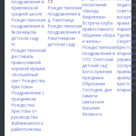
13
поздравления в
песнопений
педагоги
Кривлянской
Рождественские
«Звезда
совета
средней школе
поздравления в
Вифлеема»
воскрес
Рождественские
д. Ракитница
Встреча клуба
храма св
поздравления в
Рождественские
православного
Кирилла
Яковчицком
поздравления в
общения «Вера
Туровск
детском саду
Ракитницком
и жизнь»
Секрета
IV
детском саду
Рождественские
Брестско
Рождественский
поздравления в
епархиа
фестиваль
ГУО "Озятский
управле
православной
детский сад"
сослужи
хоровой музыки
Богослужения
правяще
«Волшебный
праздника
архиере
свет Рождества
Обрезания
Брестск
Христова»
Господня, дня
епархии
Поздравление с
памяти
праздником
святителя
Рождества
Василия
Христова от
Великого
руководства
Жабинковского
райисполкома