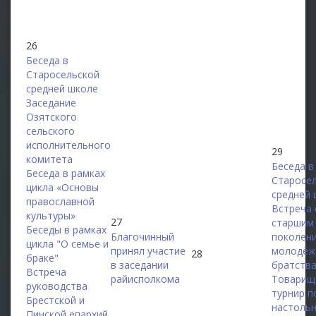
26
Беседа в
Старосельской
средней школе
Заседание
Озятского
сельского
исполнительного
29
комитета
Беседа в
Беседа в рамках
Старосе
цикла «Основы
средней 
православной
Встреча 
культуры»
27
старшим
Беседы в рамках
Благочинный
поколен
цикла "О семье и
принял участие
молодёж
28
браке"
в заседании
братств
Встреча
райисполкома
Товарищ
руководства
турнир п
Брестской и
настоль
Пинской епархий