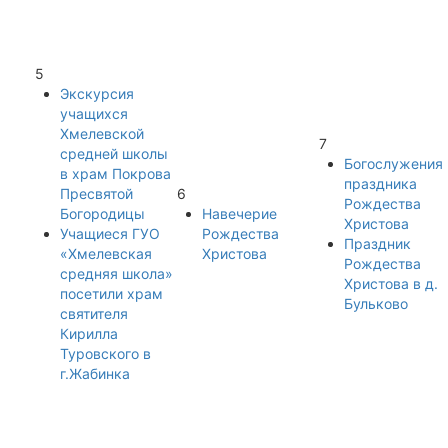
5
Экскурсия
учащихся
Хмелевской
7
средней школы
Богослужения
в храм Покрова
праздника
Пресвятой
6
Рождества
Богородицы
Навечерие
Христова
Учащиеся ГУО
Рождества
Праздник
«Хмелевская
Христова
Рождества
средняя школа»
Христова в д.
посетили храм
Бульково
святителя
Кирилла
Туровского в
г.Жабинка