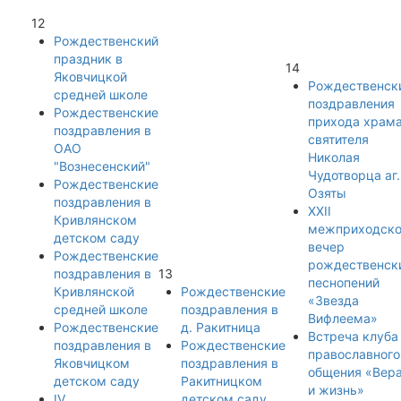
12
Рождественский
праздник в
14
Яковчицкой
Рождественск
средней школе
поздравления
Рождественские
прихода храм
поздравления в
святителя
ОАО
Николая
"Вознесенский"
Чудотворца аг.
Рождественские
Озяты
поздравления в
XXII
Кривлянском
межприходск
детском саду
вечер
Рождественские
рождественск
поздравления в
13
песнопений
Кривлянской
Рождественские
«Звезда
средней школе
поздравления в
Вифлеема»
Рождественские
д. Ракитница
Встреча клуба
поздравления в
Рождественские
православного
Яковчицком
поздравления в
общения «Вер
детском саду
Ракитницком
и жизнь»
IV
детском саду