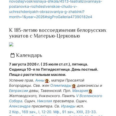
novostej/voskresnaya-shkola/4513-teatralizovannaya-
postanovka-rozhdestvenskoe-chudo-v-
uchrezhdeniyakh-obrazovaniya-g-zhabinki?
month=1&year=2026#sigProGalleria47390182e4
К 185-летию воссоединения белорусских
униатов с Матерью-Церковью
Календарь
7 августа 2026 г. ( 25 июля ст.ст.), пятница.
Седмица 10-я по Пятидесятнице. День постный.
Пища с растительным маслом.
Успение прав.
Анны
, матери Пресвятой
Богородицы. Свв. жен
Олимпиады
диакониссы и
Евпраксии
девы, Тавеннской. Прп.
Макария
Желтоводского, Унженского. Память
V Вселенского
Собора
. Сщмч.
Николая
пресвитера. Сщмч.
Александра
пресвитера. Св.
Ираиды
исп.
2 Кор., 169 зач., I, 12-20.
Мф., 91 зач., XXII, 23-33.