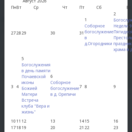
Август
2026
Пн
Вт
Ср
Чт
Пт
Сб
Вс
2
1
Богослу
Соборное
Недели 9
богослужение
Пятидес
27
28
29
30
31
в
Престол
д.Огородники
праздник
храма в 
5
Богослужения
в день памяти
6
Почаевской
иконы
Соборное
3
4
7
8
9
Божией
богослужение
Матери
в д. Орепичи
Встреча
клуба "Вера и
жизнь"
10
11
12
13
14
15
16
17
18
19
20
21
22
23