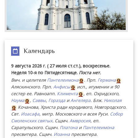
Календарь
9 августа 2026 г. ( 27 июля ст.ст.), воскресенье.
Неделя 10-я по Пятидесятнице.
Поста нет.
Вмч. и целителя
Пантелеимона
. Прп.
Германа
Аляскинского. Прп.
Анфисы
исп., игумении и 90
сестер ее. Равноапп.
Климента
, еп. Охридского,
Наума
,
Саввы
,
Горазда
и
Ангеляра
. Блж.
Николая
Кочанова, Христа ради юродивого, Новгородского.
Свт.
Иоасафа
, митр. Московского и всея Руси.
Собор
Смоленских святых
. Сщмч.
Амвросия
, еп.
Сарапульского. Сщмч.
Платона
и
Пантелеимона
пресвитера. Сщмч.
Иоанна
пресвитера.