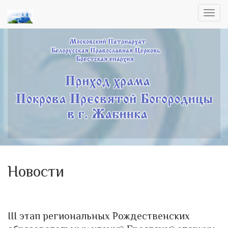
Toggl
navig
Новости
III этап региональных Рождественских