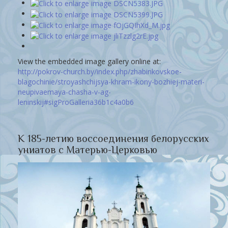
View the embedded image gallery online at:
http://pokrov-church.by/index.php/zhabinkovskoe-
blagochinie/stroyashchijsya-khram-ikony-bozhiej-materi-
neupivaemaya-chasha-v-ag-
leninskij#sigProGalleria36b1c4a0b6
К 185-летию воссоединения белорусских
униатов с Матерью-Церковью