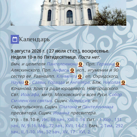
Календарь
9 августа 2026 г. ( 27 июля ст.ст.), воскресенье.
Неделя 10-я по Пятидесятнице.
Поста нет.
Вмч. и целителя
Пантелеимона
. Прп.
Германа
Аляскинского. Прп.
Анфисы
исп., игумении и 90
сестер ее. Равноапп.
Климента
, еп. Охридского,
Наума
,
Саввы
,
Горазда
и
Ангеляра
. Блж.
Николая
Кочанова, Христа ради юродивого, Новгородского.
Свт.
Иоасафа
, митр. Московского и всея Руси.
Собор
Смоленских святых
. Сщмч.
Амвросия
, еп.
Сарапульского. Сщмч.
Платона
и
Пантелеимона
пресвитера. Сщмч.
Иоанна
пресвитера.
Утр. - Ев. 10-е,
Ин., 66 зач., XXI, 1-14.
Лит. -
1 Кор., 131
зач., IV, 9-16.
Мф., 72 зач., XVII, 14-23.
Вмч.:
2 Тим., 292
зач., II, 1-10.
Ин., 52 зач., XV, 17 - XVI, 2.