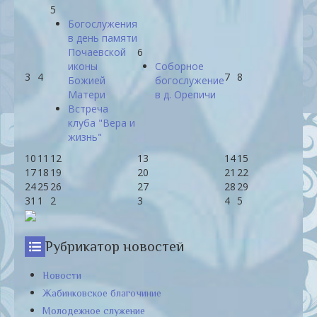
5
Богослужения
в день памяти
Почаевской
6
иконы
Соборное
3
4
7
8
Божией
богослужение
Матери
в д. Орепичи
Встреча
клуба "Вера и
жизнь"
10
11
12
13
14
15
17
18
19
20
21
22
24
25
26
27
28
29
31
1
2
3
4
5
Рубрикатор новостей
Новости
Жабинковское благочиние
Молодежное служение