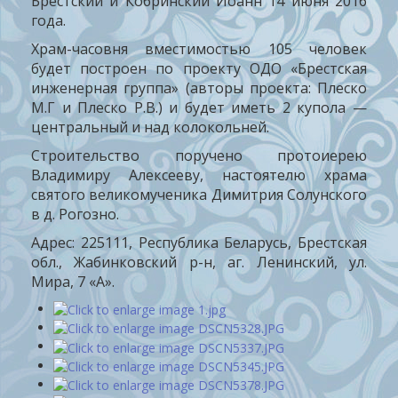
Брестский и Кобринский Иоанн 14 июня 2016
года.
Храм-часовня вместимостью 105 человек
будет построен по проекту ОДО «Брестская
инженерная группа» (авторы проекта: Плеско
М.Г и Плеско Р.В.) и будет иметь 2 купола —
центральный и над колокольней.
Строительство поручено протоиерею
Владимиру Алексееву, настоятелю храма
святого великомученика Димитрия Солунского
в д. Рогозно.
Адрес: 225111, Республика Беларусь, Брестская
обл., Жабинковский р-н, аг. Ленинский, ул.
Мира, 7 «А».