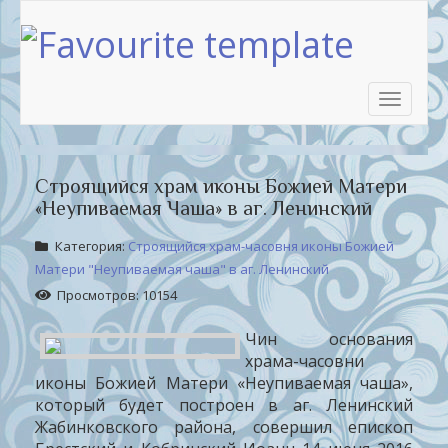
Toggle
navigati
Строящийся храм иконы Божией Матери
«Неупиваемая Чаша» в аг. Ленинский
Категория:
Строящийся храм-часовня иконы Божией
Матери "Неупиваемая чаша" в аг. Ленинский
Просмотров: 10154
Чин основания
храма-часовни
иконы Божией Матери «Неупиваемая чаша»,
который будет построен в аг. Ленинский
Жабинковского района, совершил епископ