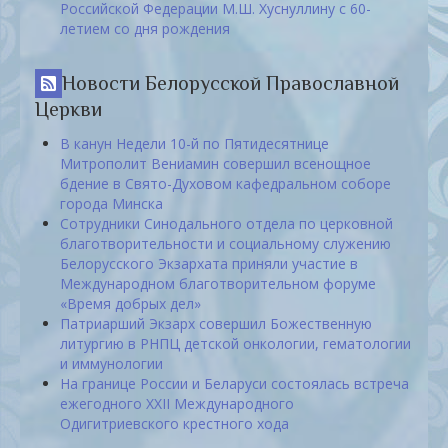
Российской Федерации М.Ш. Хуснуллину с 60-
летием со дня рождения
Новости Белорусской Православной
Церкви
В канун Недели 10-й по Пятидесятнице
Митрополит Вениамин совершил всенощное
бдение в Свято-Духовом кафедральном соборе
города Минска
Сотрудники Синодального отдела по церковной
благотворительности и социальному служению
Белорусского Экзархата приняли участие в
Международном благотворительном форуме
«Время добрых дел»
Патриарший Экзарх совершил Божественную
литургию в РНПЦ детской онкологии, гематологии
и иммунологии
На границе России и Беларуси состоялась встреча
ежегодного XXII Международного
Одигитриевского крестного хода