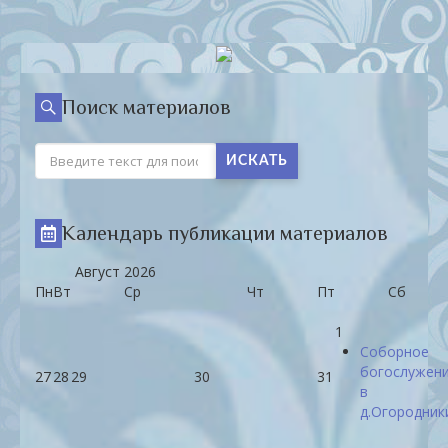
Поиск материалов
ИСКАТЬ
Календарь публикации материалов
Август
2026
Пн
Вт
Ср
Чт
Пт
Сб
1
Соборное
богослужен
27
28
29
30
31
в
д.Огородник