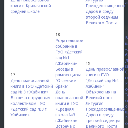
а
книги в Кривлянской
Преждеосвященных
средней школе
Даров в среду
второй седмицы
Великого Поста
2
18
В
Родительское
ш
собрание в
«
ГУО «Детский
б
сад №1
Д
19
г.Жабинки»
к
Беседы в
День православной
С
17
рамках цикла
книги в ГУО
г
День православной
"О семье и
"Детский сад №4 г.
Р
книги в ГУО «Детский
браке"
Жабинки"
с
сад № 3 г.Жабинки»
День
Объявления на
"
Встреча с трудовым
православной
Великий пост
с
коллективом ГУО
книги в ГУО
Литургия
о
«Детский сад №3 г.
«Средняя
Преждеосвященных
ш
Жабинки»
школа №3
Даров в среду
Р
г.Жабинка»
третьей седмицы
с
Встреча с
Великого Поста