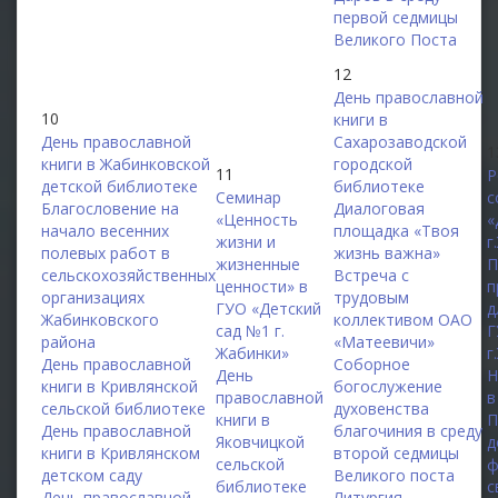
первой седмицы
Великого Поста
12
День православной
10
книги в
День православной
Сахарозаводской
1
книги в Жабинковской
городской
11
Р
детской библиотеке
библиотеке
Семинар
с
Благословение на
Диалоговая
«Ценность
«
начало весенних
площадка «Твоя
жизни и
г
полевых работ в
жизнь важна»
жизненные
П
сельскохозяйственных
Встреча с
ценности» в
п
организациях
трудовым
ГУО «Детский
д
Жабинковского
коллективом ОАО
сад №1 г.
Г
района
«Матеевичи»
Жабинки»
г
День православной
Соборное
День
Н
книги в Кривлянской
богослужение
православной
в
сельской библиотеке
духовенства
книги в
П
День православной
благочиния в среду
Яковчицкой
д
книги в Кривлянском
второй седмицы
сельской
ф
детском саду
Великого поста
библиотеке
с
День православной
Литургия