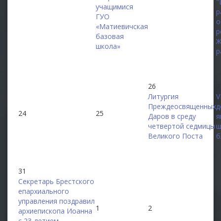
"
учащимися
р
ГУО
о
«Матиевичская
р
базовая
Ж
школа»
р
26
2
Литургия
V
Преждеосвященных
д
24
25
Даров в среду
я
четвертой седмицы
ш
Великого Поста
б
31
Секретарь Брестского
епархиального
управления поздравил
1
2
3
архиепископа Иоанна
с 23-летием