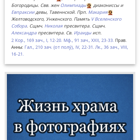
Богородицы. Свв. жен
Олимпиады
диакониссы и
Евпраксии
девы, Тавеннской. Прп.
Макария
Желтоводского, Унженского. Память
V Вселенского
Собора
. Сщмч.
Николая
пресвитера. Сщмч.
Александра
пресвитера. Св.
Ираиды
исп.
2 Кор., 169 зач., I, 12-20.
Мф., 91 зач., XXII, 23-33.
Прав.
Анны:
Гал., 210 зач. (от полу́), IV, 22-31.
Лк., 36 зач., VIII,
16-21.