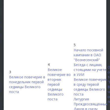
5
Начало посевной
кампании в ОАО
"Вознесенский"
6
4
Беседа с лицами,
О
Великое
стоящими на учете
3
с
повечерие во
в УИИ
Великое повечерие в
т
вторник
Великое повечерие
понедельник первой
"
первой
в среду первой
седмицы Великого
В
седмицы
седмицы Великого
поста
ч
Великого
поста
с
поста
Литургия
п
Преждеосвященных
Даров в среду