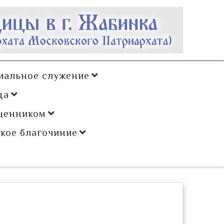
иальное служение
да
щенником
кое благочиние