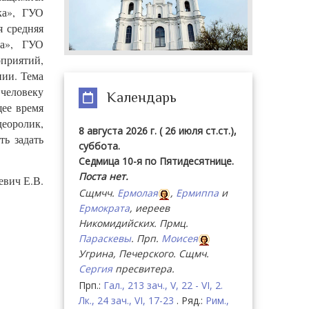
ка», ГУО
я средняя
ла», ГУО
приятий,
ии. Тема
 человеку
Календарь
щее время
деоролик,
8 августа 2026 г. ( 26 июля ст.ст.),
ь задать
суббота.
Седмица 10-я по Пятидесятнице.
Поста нет.
евич Е.В.
Сщмчч.
Ермолая
,
Ермиппа
и
Ермократа
, иереев
Никомидийских. Прмц.
Параскевы
. Прп.
Моисея
Угрина, Печерского. Сщмч.
Сергия
пресвитера.
Прп.:
Гал., 213 зач., V, 22 - VI, 2.
Лк., 24 зач., VI, 17-23
. Ряд.:
Рим.,