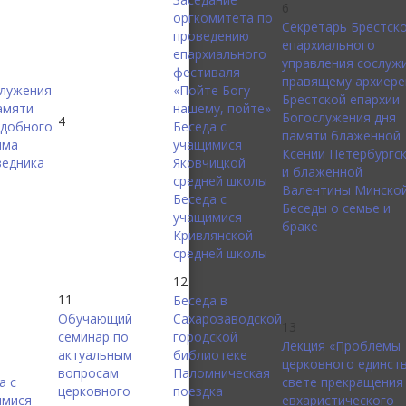
6
оргкомитета по
Секретарь Брестск
проведению
епархиального
епархиального
управления сослуж
фестиваля
правящему архиер
лужения
«Пойте Богу
Брестской епархии
амяти
нашему, пойте»
Богослужения дня
4
добного
Беседа с
памяти блаженной
има
учащимися
Ксении Петербургс
едника
Яковчицкой
и блаженной
средней школы
Валентины Минско
Беседа с
Беседы о семье и
учащимися
браке
Кривлянской
средней школы
12
11
Беседа в
Обучающий
Сахарозаводской
13
семинар по
городской
Лекция «Проблемы
актуальным
библиотеке
церковного единств
вопросам
Паломническая
а с
свете прекращения
церковного
поездка
имися
евхаристического