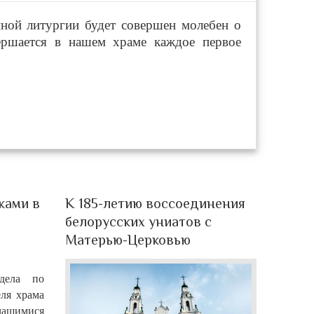
нной литургии будет совершен молебен о
ершается в нашем храме каждое первое
ками в
К 185-летию воссоединения
белорусских униатов с
Матерью-Церковью
тдела по
ля храма
учащимися