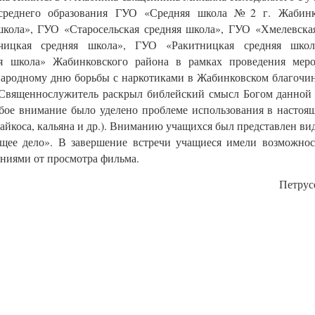
 среднего образования ГУО «Средняя школа №2 г. Жабин
школа», ГУО «Старосельская средняя школа», ГУО «Хмелевска
чицкая средняя школа», ГУО «Ракитницкая средняя шко
яя школа» Жабинковского района в рамках проведения меро
родному дню борьбы с наркотиками в Жабинковском благочин
. Священнослужитель раскрыл библейский смысл Богом данной
бое внимание было уделено проблеме использования в настоя
айкоса, кальяна и др.). Вниманию учащихся был представлен ви
ее дело». В завершение встречи учащиеся имели возможност
ниями от просмотра фильма.
Петрус