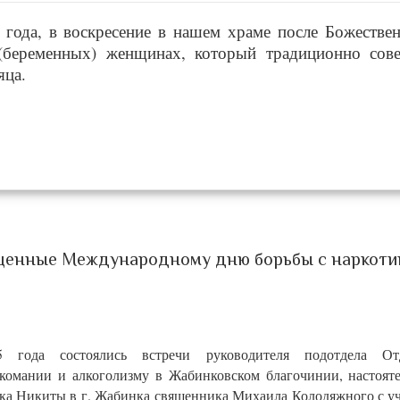
6 года, в воскресение в нашем храме после Божестве
(беременных) женщинах, который традиционно сов
яца.
ященные Международному дню борьбы с наркоти
5 года состоялись встречи руководителя подотдела О
комании и алкоголизму в Жабинковском благочинии, настояте
ика Никиты в г. Жабинка священника Михаила Колодяжного с 