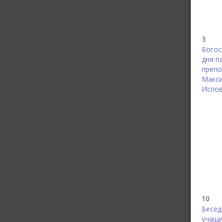
3
Богос
дня п
препо
Макс
Испов
10
Бесед
учащ