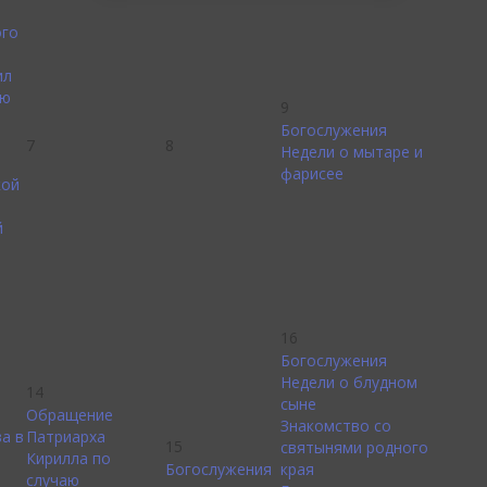
ого
ил
ею
9
Богослужения
7
8
Недели о мытаре и
фарисее
кой
й
16
Богослужения
Недели о блудном
14
сыне
Обращение
Знакомство со
а в
Патриарха
15
святынями родного
Кирилла по
Богослужения
края
случаю