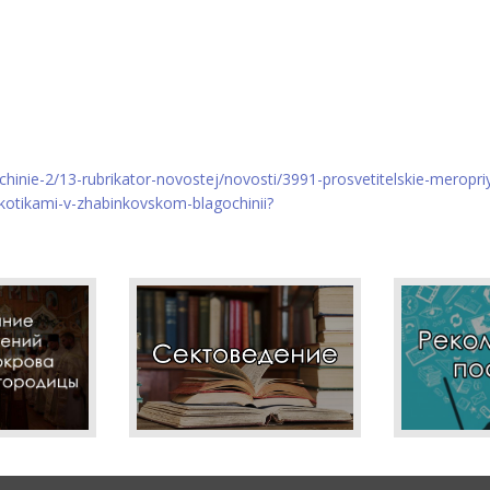
hinie-2/13-rubrikator-novostej/novosti/3991-prosvetitelskie-meropriy
tikami-v-zhabinkovskom-blagochinii?