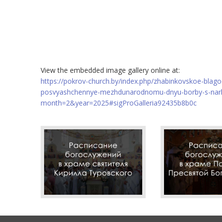
View the embedded image gallery online at:
https://pokrov-church.by/index.php/zhabinkovskoe-blagoc
posvyashchennye-mezhdunarodnomu-dnyu-borby-s-narko
month=2&year=2025#sigProGalleria92435b8b0c