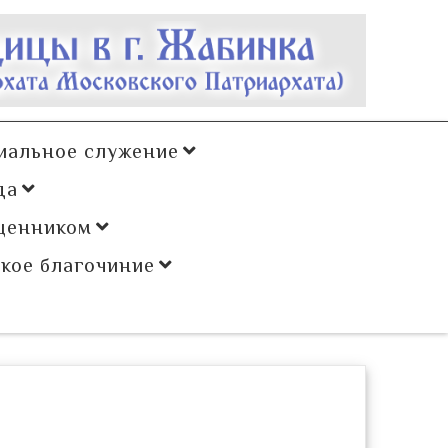
иальное служение
да
щенником
кое благочиние