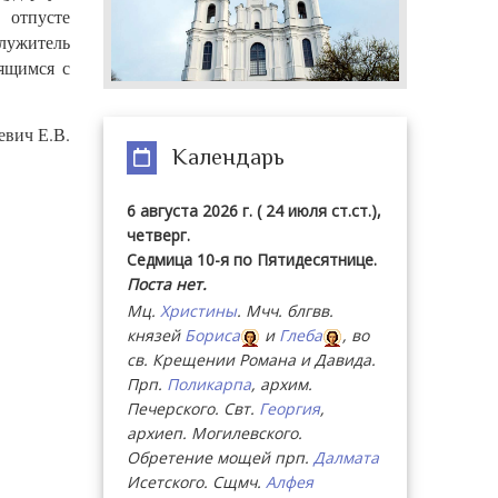
 отпусте
служитель
ящимся с
евич Е.В.
Календарь
6 августа 2026 г. ( 24 июля ст.ст.),
четверг.
Седмица 10-я по Пятидесятнице.
Поста нет.
Мц.
Христины
. Мчч. блгвв.
князей
Бориса
и
Глеба
, во
св. Крещении Романа и Давида.
Прп.
Поликарпа
, архим.
Печерского. Свт.
Георгия
,
архиеп. Могилевского.
Обретение мощей прп.
Далмата
Исетского. Сщмч.
Алфея