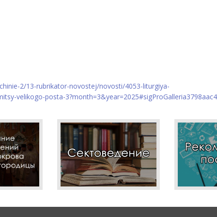
hinie-2/13-rubrikator-novostej/novosti/4053-liturgiya-
mitsy-velikogo-posta-3?month=3&year=2025#sigProGalleria3798aac