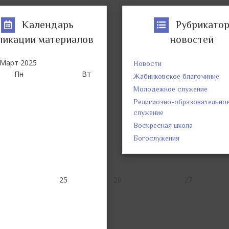
Календарь
Рубрикато
ликации материалов
новостей
Март
2025
Новости
Пн
Вт
Ср
Ч
Жабинковское благочиние
Молодежное служение
Религиозно-образовательно
служение
Воскресная школа
Богослужения
25
26
27