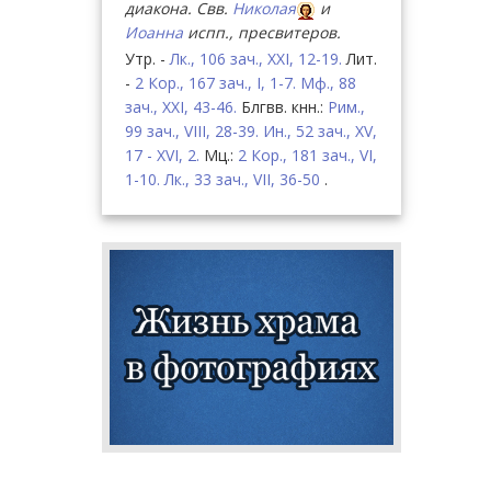
диакона. Свв.
Николая
и
Иоанна
испп., пресвитеров.
Утр. -
Лк., 106 зач., XXI, 12-19.
Лит.
-
2 Кор., 167 зач., I, 1-7.
Мф., 88
зач., XXI, 43-46.
Блгвв. кнн.:
Рим.,
99 зач., VIII, 28-39.
Ин., 52 зач., XV,
17 - XVI, 2.
Мц.:
2 Кор., 181 зач., VI,
1-10.
Лк., 33 зач., VII, 36-50
.