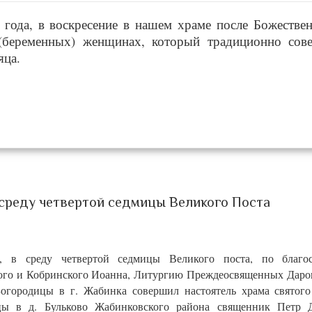
6 года, в воскресение в нашем храме после Божестве
(беременных) женщинах, который традиционно сов
яца.
среду четвертой седмицы Великого Поста
, в среду четвертой седмицы Великого поста, по благо
кого и Кобринского Иоанна, Литургию Преждеосвященных Даро
огородицы в г. Жабинка совершил настоятель храма святого
цы в д. Бульково Жабинковского района священник Петр Д