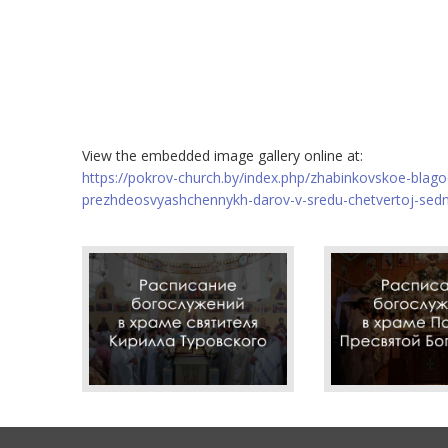
View the embedded image gallery online at:
https://pokrov-church.by/index.php/zhabinkovskoe-blagoc
prezhdeosvyashchennykh-darov-v-sredu-chetvertoj-sed