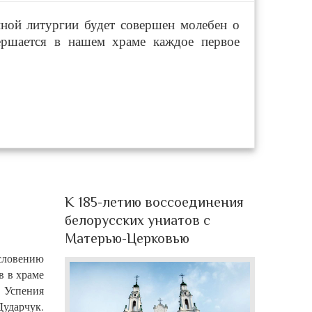
нной литургии будет совершен молебен о
ершается в нашем храме каждое первое
К 185-летию воссоединения
белорусских униатов с
Матерью-Церковью
словению
в в храме
 Успения
ударчук.