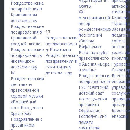
Чудотворца аг.
приходс
Рождественские
Озяты
активом
поздравления в
XXII
святите
Кривлянском
межприходской
Кирилла
детском саду
вечер
Туровск
Рождественские
рождественских
Заседан
13
поздравления в
песнопений
педагоги
Кривлянской
Рождественские
«Звезда
совета
средней школе
поздравления в
Вифлеема»
воскрес
Рождественские
д. Ракитница
Встреча клуба
храма св
поздравления в
Рождественские
православного
Кирилла
Яковчицком
поздравления в
общения «Вера
Туровск
детском саду
Ракитницком
и жизнь»
Секрета
IV
детском саду
Рождественские
Брестско
Рождественский
поздравления в
епархиа
фестиваль
ГУО "Озятский
управле
православной
детский сад"
сослужи
хоровой музыки
Богослужения
правяще
«Волшебный
праздника
архиере
свет Рождества
Обрезания
Брестск
Христова»
Господня, дня
епархии
Поздравление с
памяти
праздником
святителя