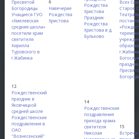
6
Пресвятой
Всех Свя
Рождества
Богородицы
Навечерие
Старое 
Христова
Учащиеся ГУО
Рождества
Театрал
Праздник
«Хмелевская
Христова
постано
Рождества
средняя школа»
«Рождес
Христова в д.
посетили храм
теремок»
Бульково
святителя
учрежде
Кирилла
образов
Туровского в
г.Жабинк
г.Жабинка
Богослу
праздник
Пресвят
Богород
12
Рождественский
праздник в
14
Яковчицкой
Рождественские
средней школе
поздравления
Рождественские
прихода храма
поздравления в
15
святителя
ОАО
Николая
Встреча 
"Вознесенский"