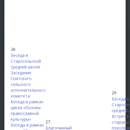
26
Беседа в
Старосельской
средней школе
Заседание
Озятского
сельского
исполнительного
29
комитета
Беседа в
Беседа в рамках
Старосе
цикла «Основы
средней 
православной
Встреча 
культуры»
27
старшим
Беседы в рамках
Благочинный
поколен