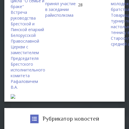
цикла "О семье и
принял участие
молодёж
28
браке"
в заседании
братств
Встреча
райисполкома
Товарищ
руководства
турнир п
Брестской и
настоль
Пинской епархий
теннису 
Белорусской
Старосе
Православной
средней 
Церкви с
заместителем
Председателя
Брестского
исполнительного
комитета
Рафаловичем
В.А.
Рубрикатор новостей