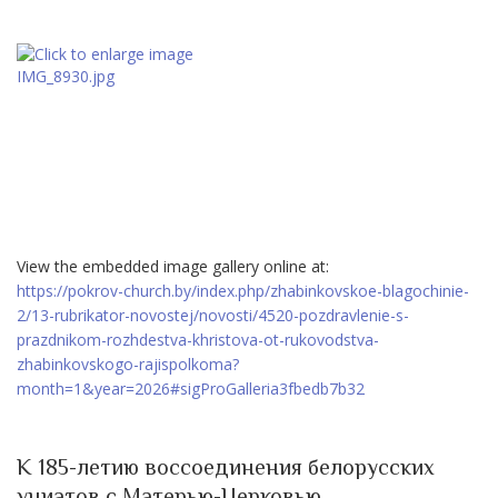
View the embedded image gallery online at:
https://pokrov-church.by/index.php/zhabinkovskoe-blagochinie-
2/13-rubrikator-novostej/novosti/4520-pozdravlenie-s-
prazdnikom-rozhdestva-khristova-ot-rukovodstva-
zhabinkovskogo-rajispolkoma?
month=1&year=2026#sigProGalleria3fbedb7b32
К 185-летию воссоединения белорусских
униатов с Матерью-Церковью