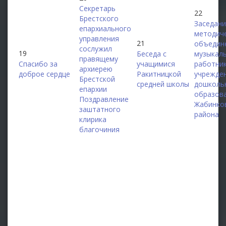
Секретарь
22
Брестского
Заседан
епархиального
методич
управления
21
объедин
сослужил
19
Беседа с
музыкал
правящему
Спасибо за
учащимися
работни
архиерею
доброе сердце
Ракитницкой
учрежде
Брестской
средней школы
дошколь
епархии
образов
Поздравление
Жабинко
заштатного
района
клирика
благочиния