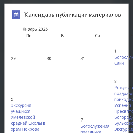
Календарь публикации материалов
Январь
2026
Пн
Вт
Ср
1
Богослуж
29
30
31
Саки
8
Рождест
поздравл
5
приходе 
Экскурсия
Успения
учащихся
Пресвят
Хмелевской
Богороди
7
средней школы в
Бульков
Богослужения
храм Покрова
Экскурси
праздника