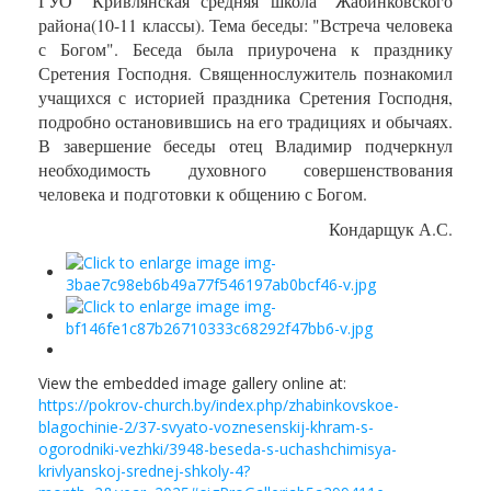
ГУО "Кривлянская средняя школа" Жабинковского
района(10-11 классы). Тема беседы: "Встреча человека
с Богом". Беседа была приурочена к празднику
Сретения Господня. Священнослужитель познакомил
учащихся с историей праздника Сретения Господня,
подробно остановившись на его традициях и обычаях.
В завершение беседы отец Владимир подчеркнул
необходимость духовного совершенствования
человека и подготовки к общению с Богом.
Кондарщук А.С.
View the embedded image gallery online at:
https://pokrov-church.by/index.php/zhabinkovskoe-
blagochinie-2/37-svyato-voznesenskij-khram-s-
ogorodniki-vezhki/3948-beseda-s-uchashchimisya-
krivlyanskoj-srednej-shkoly-4?