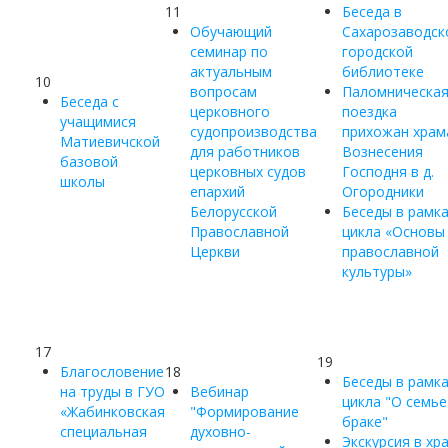
11
Беседа в
Обучающий
Сахарозаводск
семинар по
городской
актуальным
библиотеке
10
вопросам
Паломническа
Беседа с
церковного
поездка
учащимися
судопроизводства
прихожан храм
Матиевичской
для работников
Вознесения
базовой
церковных судов
Господня в д.
школы
епархий
Огородники
Белорусской
Беседы в рамк
Православной
цикла «Основы
Церкви
православной
культуры»
17
19
Благословение
18
Беседы в рамк
на труды в ГУО
Вебинар
цикла "О семье
«Жабинковская
"Формирование
браке"
специальная
духовно-
Экскурсия в хр