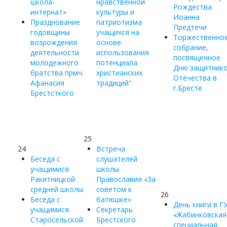
школа-
нравственной
Рождества
интернат»
культуры и
Иоанна
Празднование
патриотизма
Предтечи
годовщины
учащихся на
Торжественно
возрождения
основе
собрание,
деятельности
использования
посвященное
молодежного
потенциала
Дню защитник
братства прмч.
христианских
Отечества в
Афанасия
традиций"
г.Бресте
Брестсткого
25
24
Встреча
Беседа с
слушателей
учащимися
школы
Ракитницкой
Православия «За
средней школы
советом к
26
Беседа с
батюшке»
День книги в Г
учащимися
Секретарь
«Жабинковская
Старосельской
Брестского
специальная