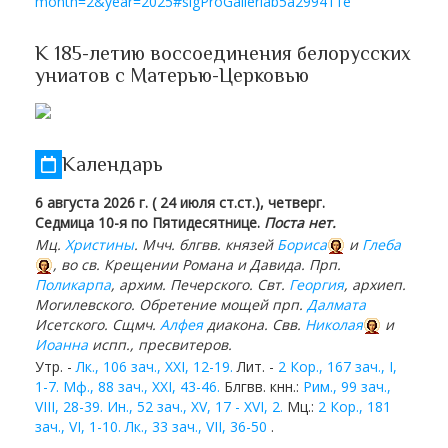
month=2&year=2025#sigProGalleriab5a299411e
К 185-летию воссоединения белорусских
униатов с Матерью-Церковью
Календарь
6 августа 2026 г. ( 24 июля ст.ст.), четверг.
Седмица 10-я по Пятидесятнице.
Поста нет.
Мц.
Христины
. Мчч. блгвв. князей
Бориса
и
Глеба
, во св. Крещении Романа и Давида. Прп.
Поликарпа
, архим. Печерского. Свт.
Георгия
, архиеп.
Могилевского. Обретение мощей прп.
Далмата
Исетского. Сщмч.
Алфея
диакона. Свв.
Николая
и
Иоанна
испп., пресвитеров.
Утр. -
Лк., 106 зач., XXI, 12-19.
Лит. -
2 Кор., 167 зач., I,
1-7.
Мф., 88 зач., XXI, 43-46.
Блгвв. кнн.:
Рим., 99 зач.,
VIII, 28-39.
Ин., 52 зач., XV, 17 - XVI, 2.
Мц.:
2 Кор., 181
зач., VI, 1-10.
Лк., 33 зач., VII, 36-50
.