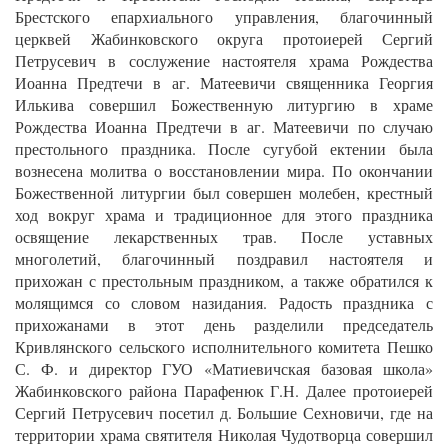
Брестского епархиального управления, благочинный
церквей Жабинковского округа протоиерей Сергий
Петрусевич в сослужение настоятеля храма Рождества
Иоанна Предтечи в аг. Матеевичи священника Георгия
Илькива совершил Божественную литургию в храме
Рождества Иоанна Предтечи в аг. Матеевичи по случаю
престольного праздника. После сугубой ектении была
вознесена молитва о восстановлении мира. По окончании
Божественной литургии был совершен молебен, крестный
ход вокруг храма и традиционное для этого праздника
освящение лекарственных трав. После уставных
многолетий, благочинный поздравил настоятеля и
прихожан с престольным праздником, а также обратился к
молящимся со словом назидания. Радость праздника с
прихожанами в этот день разделили председатель
Кривлянского сельского исполнительного комитета Пешко
С. Ф. и директор ГУО «Матиевичская базовая школа»
Жабинковского района Парафенюк Г.Н. Далее протоиерей
Сергий Петрусевич посетил д. Большие Сехновичи, где на
территории храма святителя Николая Чудотворца совершил