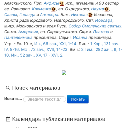
Аляскинского. Прп.
Анфисы
исп., игумении и 90 сестер
ее. Равноапп.
Климента
, еп. Охридского,
Наума
,
Саввы
,
Горазда
и
Ангеляра
. Блж.
Николая
Кочанова,
Христа ради юродивого, Новгородского. Свт.
Иоасафа
,
митр. Московского и всея Руси.
Собор Смоленских святых
.
Сщмч.
Амвросия
, еп. Сарапульского. Сщмч.
Платона
и
Пантелеимона
пресвитера. Сщмч.
Иоанна
пресвитера.
Утр. - Ев. 10-е,
Ин., 66 зач., XXI, 1-14.
Лит. -
1 Кор., 131 зач.,
IV, 9-16.
Мф., 72 зач., XVII, 14-23.
Вмч.:
2 Тим., 292 зач., II, 1-
10.
Ин., 52 зач., XV, 17 - XVI, 2.
Поиск материалов
Искать...
Искать
Календарь публикации материалов