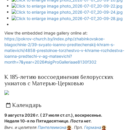
View the embedded image gallery online at:
https://pokrov-church.by/index.php/zhabinkovskoe-
blagochinie-2/39-svyato-ioanno-predtechenskij-khram-s-
matievichi/4858-prestolnoe-torzhestvo-v-khrame-rozhdestva-
ioanna-predtechi-v-ag-mateevichi?
month=7&year=2026#sigProGalleriaae8130f302
К 185-летию воссоединения белорусских
униатов с Матерью-Церковью
Календарь
9 августа 2026 г. ( 27 июля ст.ст.), воскресенье.
Неделя 10-я по Пятидесятнице.
Поста нет.
Вмч. и целителя
Пантелеимона
. Прп.
Германа