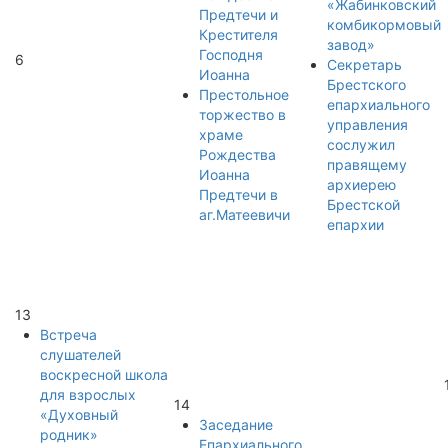
«Жабинковский
Предтечи и
комбикормовый
Крестителя
завод»
Господня
6
Секретарь
Иоанна
Брестского
Престольное
епархиального
торжество в
управления
храме
сослужил
Рождества
правящему
Иоанна
архиерею
Предтечи в
Брестской
аг.Матеевичи
епархии
13
Встреча
слушателей
воскресной школа
для взрослых
14
«Духовный
Заседание
родник»
Епархиального