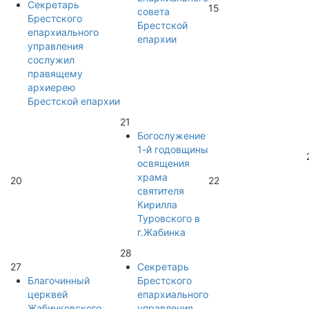
Секретарь
15
совета
Брестского
Брестской
епархиального
епархии
управления
сослужил
правящему
архиерею
Брестской епархии
21
Богослужение
1-й годовщины
освящения
храма
20
22
святителя
Кирилла
Туровского в
г.Жабинка
28
27
Секретарь
Благочинный
Брестского
церквей
епархиального
Жабинковского
управления