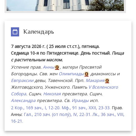
Календарь
7 августа 2026 г. ( 25 июля ст.ст.), пятница.
Седмица 10-я по Пятидесятнице. День постный.
Пища
с растительным маслом.
Успение прав.
Анны
, матери Пресвятой
Богородицы. Свв. жен
Олимпиады
диакониссы и
Евпраксии
девы, Тавеннской. Прп.
Макария
Желтоводского, Унженского. Память
V Вселенского
Собора
. Сщмч.
Николая
пресвитера. Сщмч.
Александра
пресвитера. Св.
Ираиды
исп.
2 Кор., 169 зач., I, 12-20.
Мф., 91 зач., XXII, 23-33.
Прав.
Анны:
Гал., 210 зач. (от полу́), IV, 22-31.
Лк., 36 зач., VIII,
16-21.