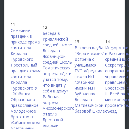
11
12
Семейный
Беседа в
праздник в
Кривлянской
13
14
приходе храма
средней школе
святителя
Встреча клуба
Информаци
Беседа в
Кирилла
"Вера и жизнь"
в Рактиниц
Яковчицкой
Туровского
Встреча с
средней шк
средней школы
Престольный
учащимися
Секретарь 
Тематическая
праздник храма
ГУО «Средняя
епархиальн
встреча «Дети
святителя
школа №1
управления
учатся тому,
Кирилла
г.Жабинки
правящему 
что видят у
Туровского в
имени И.Н.
Брестской 
себя в дому»
г.Жабинка
Зубачева»
III Всебело
Рабочая
Образовано
Беседа в
миссионерс
встреча
православное
Матиевичской
просветите
миссионерского
молодежное
базовой школе
съезд
отдела
братство в
Брестской
Жабинковском
епархии
благочинии