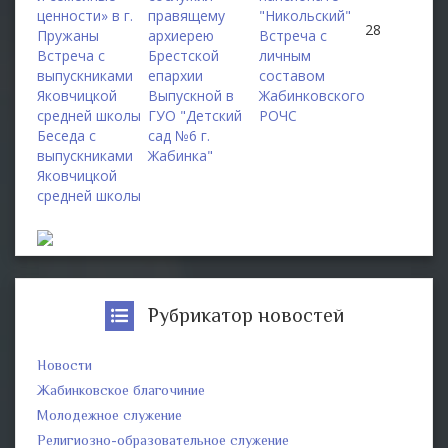
ценности» в г.
правящему
"Никольский"
28
Пружаны
архиерею
Встреча с
Встреча с
Брестской
личным
выпускниками
епархии
составом
Яковчицкой
Выпускной в
Жабинковского
средней школы
ГУО "Детский
РОЧС
Беседа с
сад №6 г.
выпускниками
Жабинка"
Яковчицкой
средней школы
Рубрикатор новостей
Новости
Жабинковское благочиние
Молодежное служение
Религиозно-образовательное служение