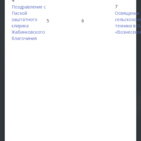
4
7
Поздравление с
Пасхой
Освящение
заштатного
сельскохоз
5
6
клирика
техники в 
Жабинковского
«Вознесенс
благочиния