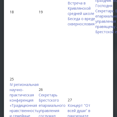
праздник В
Встреча в
Господня
Кривлянской
Секретарь 
18
19
средней школе
епархиальн
Беседа о вреде
управления
сквернословия
правящему 
Брестской 
25
IV региональная
26
научно-
практическая
Секретарь
27
конференция
Брестского
«Традиционная
епархиального
Концерт "От
нравственность
управления
всей души" в
и семейные
сослужил
пансионате