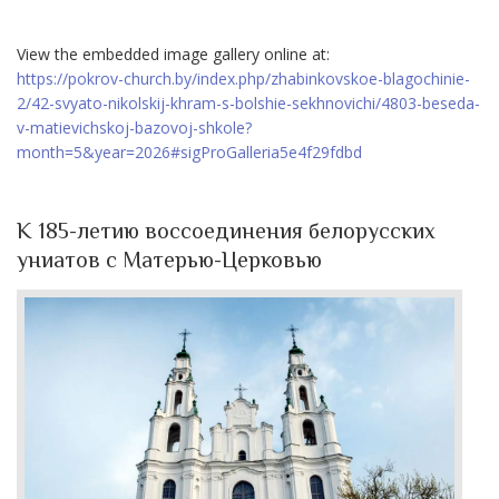
View the embedded image gallery online at:
https://pokrov-church.by/index.php/zhabinkovskoe-blagochinie-
2/42-svyato-nikolskij-khram-s-bolshie-sekhnovichi/4803-beseda-
v-matievichskoj-bazovoj-shkole?
month=5&year=2026#sigProGalleria5e4f29fdbd
К 185-летию воссоединения белорусских
униатов с Матерью-Церковью