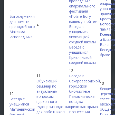
проведению
епархиа
епархиального
управле
3
фестиваля
правяще
Богослужения
«Пойте Богу
Брестск
дня памяти
нашему, пойте»
Богослу
4
преподобного
Беседа с
памяти 
Максима
учащимися
Ксении 
Исповедника
Яковчицкой
и блаже
средней школы
Валенти
Беседа с
Беседы 
учащимися
браке
Кривлянской
средней школы
12
11
Беседа в
Обучающий
Сахарозаводской
13
семинар по
городской
Лекция 
актуальным
библиотеке
10
церковн
вопросам
Паломническая
Беседа с
свете п
церковного
поездка
учащимися
евхарис
судопроизводства
прихожан храма
Матиевичской
общения
для работников
Вознесения
базовой
Правосл