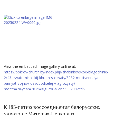
View the embedded image gallery online at:
https://pokrov-church.by/index.php/zhabinkovskoe-blagochinie-
2/43-svyato-nikolskij-khram-s-ozyaty/3982-molitvennaya-
pamyat-vojnov-osvoboditelej-v-ag-ozyaty?
month=2&year=2025#sigProGalleria5032902cd5
К 185-летию воссоединения белорусских
униатов с Матерью-Церковью