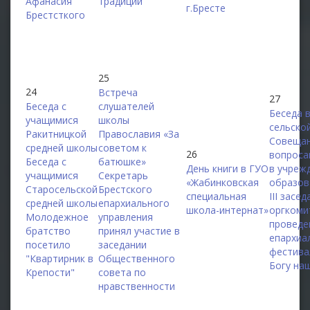
Афанасия
традиций"
г.Бресте
Брестсткого
25
24
Встреча
27
Беседа с
слушателей
Беседа 
учащимися
школы
сельско
Ракитницкой
Православия «За
Совещан
средней школы
советом к
26
вопроса
Беседа с
батюшке»
День книги в ГУО
в учреж
учащимися
Секретарь
«Жабинковская
образов
Старосельской
Брестского
специальная
III засе
средней школы
епархиального
школа-интернат»
оргкоми
Молодежное
управления
проведе
братство
принял участие в
епархиа
посетило
заседании
фестива
"Квартирник в
Общественного
Богу на
Крепости"
совета по
нравственности