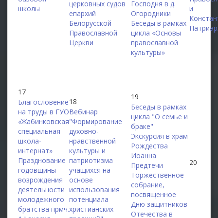
церковных судов
Господня в д.
школы
и
епархий
Огородники
Констан
Белорусской
Беседы в рамках
Патриар
Православной
цикла «Основы
Церкви
православной
культуры»
17
19
18
Благословение
Беседы в рамках
на труды в ГУО
Вебинар
цикла "О семье и
«Жабинковская
"Формирование
браке"
специальная
духовно-
Экскурсия в храм
школа-
нравственной
Рождества
интернат»
культуры и
Иоанна
Празднование
патриотизма
20
Предтечи
годовщины
учащихся на
Торжественное
возрождения
основе
собрание,
деятельности
использования
посвященное
молодежного
потенциала
Дню защитников
братства прмч.
христианских
Отечества в