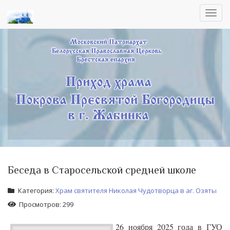
Toggl
navig
Беседа в Старосельской средней школе
Категория:
Храм святителя Николая Чудотворца в аг. Озяты
Просмотров: 299
26 ноября 2025 года в ГУО