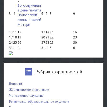
5
Богослужения
в день памяти
3
4
6
7
8
9
Почаевской
иконы Божией
Матери
10
11
12
13
14
15
16
17
18
19
20
21
22
23
24
25
26
27
28
29
30
31
1
2
3
4
5
6
Рубрикатор новостей
Новости
Жабинковское благочиние
Молодежное служение
Религиозно-образовательное служение