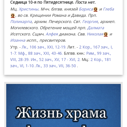
Седмица 10-я по Пятидесятнице.
Поста нет.
Мц.
Христины
. Мчч. блгвв. князей
Бориса
и
Глеба
, во св. Крещении Романа и Давида. Прп.
Поликарпа
, архим. Печерского. Свт.
Георгия
, архиеп.
Могилевского. Обретение мощей прп.
Далмата
Исетского. Сщмч.
Алфея
диакона. Свв.
Николая
и
Иоанна
испп., пресвитеров.
Утр. -
Лк., 106 зач., XXI, 12-19.
Лит. -
2 Кор., 167 зач., I,
1-7.
Мф., 88 зач., XXI, 43-46.
Блгвв. кнн.:
Рим., 99 зач.,
VIII, 28-39.
Ин., 52 зач., XV, 17 - XVI, 2.
Мц.:
2 Кор., 181
зач., VI, 1-10.
Лк., 33 зач., VII, 36-50
.