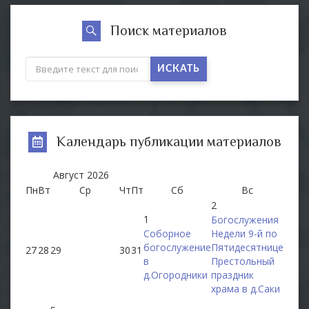
Поиск материалов
ИСКАТЬ
Календарь публикации материалов
Август
2026
Пн
Вт
Ср
Чт
Пт
Сб
Вс
2
1
Богослужения
Соборное
Недели 9-й по
богослужение
Пятидесятнице
27
28
29
30
31
в
Престольный
д.Огородники
праздник
храма в д.Саки