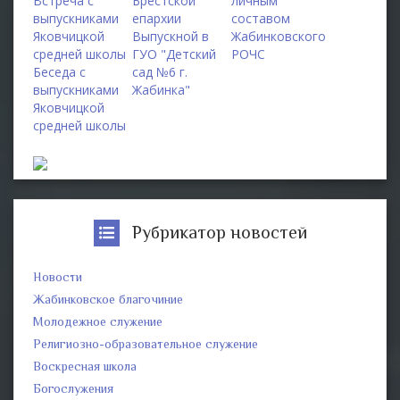
Встреча с
Брестской
личным
выпускниками
епархии
составом
Яковчицкой
Выпускной в
Жабинковского
средней школы
ГУО "Детский
РОЧС
Беседа с
сад №6 г.
выпускниками
Жабинка"
Яковчицкой
средней школы
Рубрикатор новостей
Новости
Жабинковское благочиние
Молодежное служение
Религиозно-образовательное служение
Воскресная школа
Богослужения