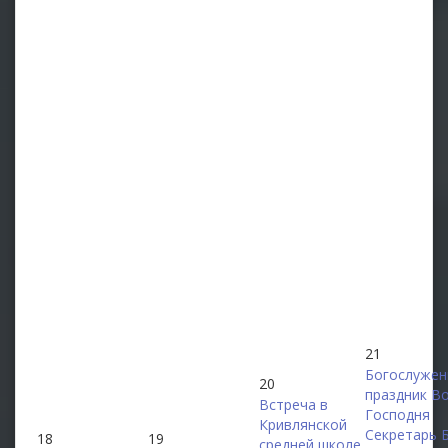
21
Богослужен
20
праздник В
Встреча в
Господня
Кривлянской
Секретарь 
18
19
средней школе