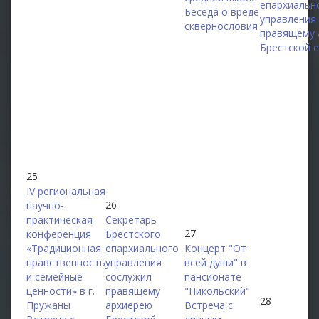
епархиальн
Беседа о вреде
управления
сквернословия
правящему 
Брестской 
25
IV региональная
26
научно-
практическая
Секретарь
27
конференция
Брестского
«Традиционная
епархиального
Концерт "От
нравственность
управления
всей души" в
и семейные
сослужил
пансионате
ценности» в г.
правящему
"Никольский"
28
Пружаны
архиерею
Встреча с