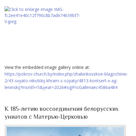
View the embedded image gallery online at:
https://pokrov-church.by/index.php/zhabinkovskoe-blagochinie-
2/43-svyato-nikolskij-khram-s-ozyaty/4813-kontsert-v-ag-
leninskij?month=5&year=2026#sigProGalleriaec4586a484
К 185-летию воссоединения белорусских
униатов с Матерью-Церковью