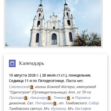
Календарь
10 августа 2026 г. ( 28 июля ст.ст.), понедельник.
Седмица 11-я по Пятидесятнице.
Поста нет.
Смоленской
иконы Божией Матери, именуемой
"Одигитрия" (Путеводительница). Апп. от 70-ти
Прохора
,
Никанора
,
Тимона
и
Пармена
диаконов. Свт.
Питирима
, еп. Тамбовского.
Собор
Тамбовских святых. Мч.
Иулиана
. Мч.
Евстафия