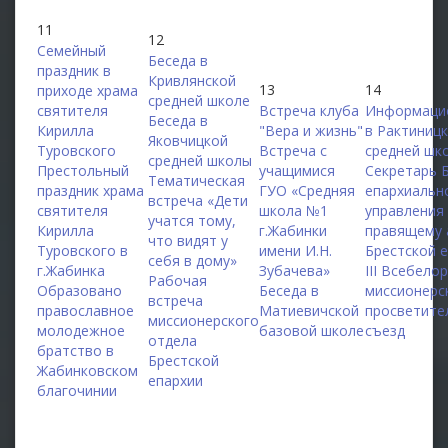
11
12
Семейный
Беседа в
праздник в
Кривлянской
13
14
приходе храма
средней школе
святителя
Встреча клуба
Информаци
Беседа в
Кирилла
"Вера и жизнь"
в Рактиниц
Яковчицкой
Туровского
Встреча с
средней шк
средней школы
Престольный
учащимися
Секретарь 
Тематическая
праздник храма
ГУО «Средняя
епархиальн
встреча «Дети
святителя
школа №1
управления
учатся тому,
Кирилла
г.Жабинки
правящему 
что видят у
Туровского в
имени И.Н.
Брестской 
себя в дому»
г.Жабинка
Зубачева»
III Всебело
Рабочая
Образовано
Беседа в
миссионерс
встреча
православное
Матиевичской
просветите
миссионерского
молодежное
базовой школе
съезд
отдела
братство в
Брестской
Жабинковском
епархии
благочинии