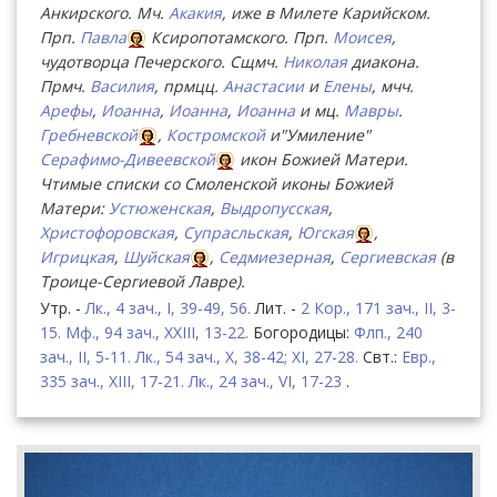
Анкирского. Мч.
Акакия
, иже в Милете Карийском.
Прп.
Павла
Ксиропотамского. Прп.
Моисея
,
чудотворца Печерского. Сщмч.
Николая
диакона.
Прмч.
Василия
, прмцц.
Анастасии
и
Елены
, мчч.
Арефы
,
Иоанна
,
Иоанна
,
Иоанна
и мц.
Мавры
.
Гребневской
,
Костромской
и"Умиление"
Серафимо-Дивеевской
икон Божией Матери.
Чтимые списки со Смоленской иконы Божией
Матери:
Устюженская
,
Выдропусская
,
Христофоровская
,
Супрасльская
,
Югская
,
Игрицкая
,
Шуйская
,
Седмиезерная
,
Сергиевская
(в
Троице-Сергиевой Лавре).
Утр. -
Лк., 4 зач., I, 39-49, 56.
Лит. -
2 Кор., 171 зач., II, 3-
15.
Мф., 94 зач., XXIII, 13-22.
Богородицы:
Флп., 240
зач., II, 5-11.
Лк., 54 зач., X, 38-42; XI, 27-28.
Свт.:
Евр.,
335 зач., XIII, 17-21.
Лк., 24 зач., VI, 17-23
.