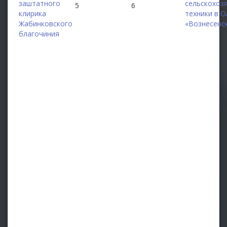
заштатного
сельскохоз
5
6
клирика
техники в 
Жабинковского
«Вознесенс
благочиния