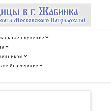
иальное служение
да
щенником
кое благочиние