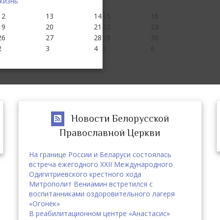
жизнь"
12
13
14
15
16
19
20
21
22
23
26
27
28
29
30
2
3
4
5
6
Новости Белорусской
Православной Церкви
На границе России и Беларуси состоялась
встреча ежегодного XXII Международного
Одигитриевского крестного хода
Митрополит Вениамин встретился с
воспитанниками оздоровительного лагеря
«Огонёк»
В реабилитационном центре «Анастасис»