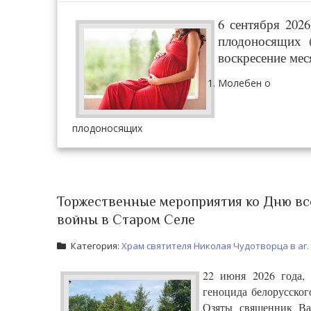
6 сентября 202
плодоносящих 
воскресение мес
Молебен о
плодоносящих
Торжественные мероприятия ко Дню вс
войны в Старом Селе
Категория:
Храм святителя Николая Чудотворца в аг.
22 июня 2026 года,
геноцида белорусског
Озяты священник Ва