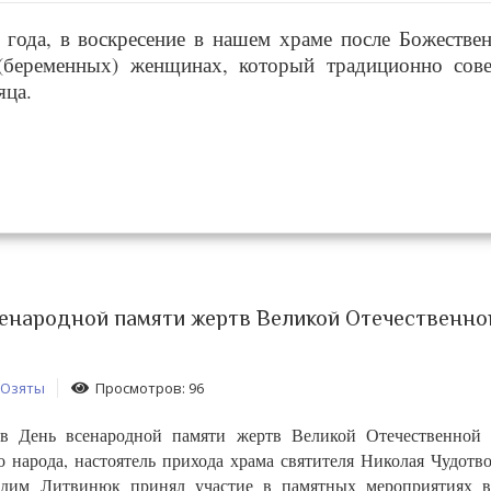
6 года, в воскресение в нашем храме после Божестве
(беременных) женщинах, который традиционно сов
яца.
енародной памяти жертв Великой Отечественно
 Озяты
Просмотров: 96
 в День всенародной памяти жертв Великой Отечественной
о народа, настоятель прихода храма святителя Николая Чудотво
дим Литвинюк принял участие в памятных мероприятиях в