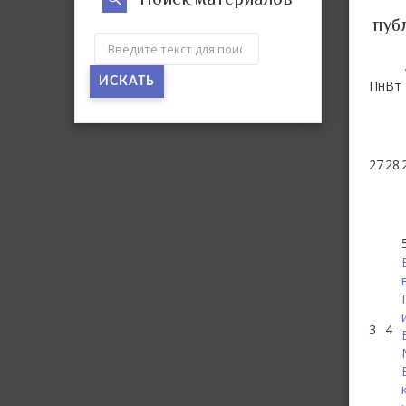
пуб
ИСКАТЬ
Пн
Вт
27
28
3
4