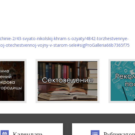
chinie-2/43-svyato-nikolskij-khram-s-ozyaty/4842-torzhestvennye-
koj-otechestvennoj-vojny-v-starom-sele#sigProGalleria66b7365f75
Календарь
Рубрикато