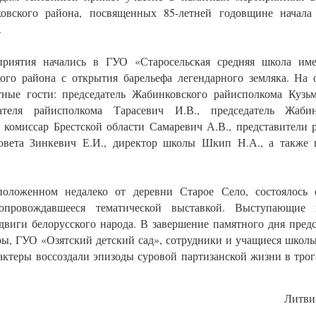
овского района, посвященных 85-летней годовщине начала
.
приятия начались в ГУО «Старосельская средняя школа им
ого района с открытия барельефа легендарного земляка. На 
тные гости: председатель Жабинковского райисполкома Кузьм
дателя райисполкома Тарасевич И.В., председатель Жабин
 комиссар Брестской области Самаревич А.В., представители
Совета Зинкевич Е.И., директор школы Шкип Н.А., а также 
положенном недалеко от деревни Старое Село, состоялось 
опровождавшееся тематической выставкой. Выступающие 
виги белорусского народа. В завершение памятного дня пред
ры, ГУО «Озятский детский сад», сотрудники и учащиеся школы
 актеры воссоздали эпизоды суровой партизанской жизни в тро
Литви