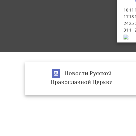
10
11
17
18
24
25
31
1
Новости Русской
Православной Церкви