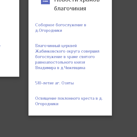
благочиния
Соборное богослужение в
д.Огородники
е
Благочинный церквей
Жабинковского округа совершил
богослужение в храме святого
равноапостольного князя
Владимира в д.Чижевщина
510-летие аг. Озяты
Освящение поклонного креста в д.
Огородники