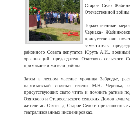
Старое Село Жабинк
Отечественной войны
Торжественные меро
Чернака» Жабинковск
присутствовали поче
заместитель предсе
районного Совета депутатов Юруть А.И., военный
организаций, председатель Озятского сельского 
прихожане и жители района.
Затем в лесном массиве урочища Забродье, рас
партизанской стоянки имени М.Н. Чернака, с
присутствующих свято чтить и помнить ратные под
Озятского и Старосельского сельских Домов культу
жители аг. Озяты, д. Старое Село и приглашенные
театрализованных инсценировках.