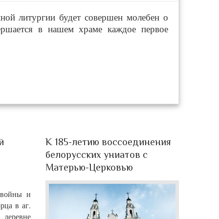
нной литургии будет совершен молебен о
ершается в нашем храме каждое первое
й
К 185-летию воссоединения
белорусских униатов с
Матерью-Церковью
 войны и
рца в аг.
 деревне