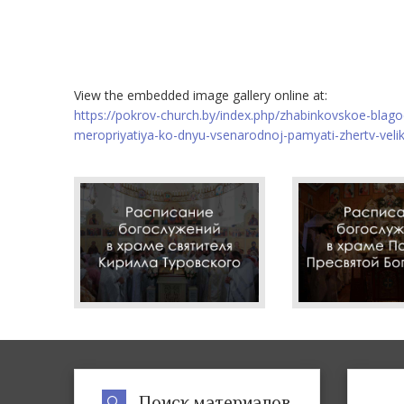
View the embedded image gallery online at:
https://pokrov-church.by/index.php/zhabinkovskoe-blago
meropriyatiya-ko-dnyu-vsenarodnoj-pamyati-zhertv-veli
Поиск материалов