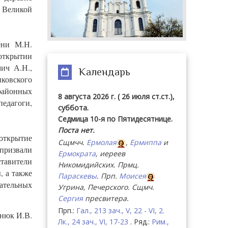
 Великой
ени М.Н.
открытии
ич А.Н.,
Календарь
ковского
 районных
8 августа 2026 г. ( 26 июля ст.ст.),
педагоги,
суббота.
Седмица 10-я по Пятидесятнице.
Поста нет.
открытие
Сщмчч.
Ермолая
,
Ермиппа
и
призвали
Ермократа
, иереев
ставители
Никомидийских. Прмц.
, а также
Параскевы
. Прп.
Моисея
гательных
Угрина, Печерского. Сщмч.
Сергия
пресвитера.
Прп.:
Гал., 213 зач., V, 22 - VI, 2.
нюк И.В.
Лк., 24 зач., VI, 17-23
. Ряд.:
Рим.,