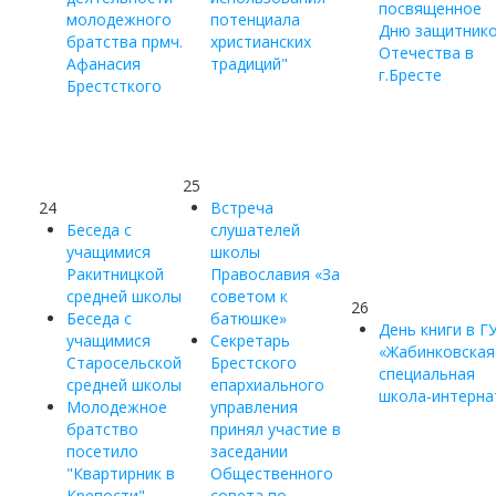
посвященное
молодежного
потенциала
Дню защитник
братства прмч.
христианских
Отечества в
Афанасия
традиций"
г.Бресте
Брестсткого
25
24
Встреча
Беседа с
слушателей
учащимися
школы
Ракитницкой
Православия «За
средней школы
советом к
26
Беседа с
батюшке»
День книги в Г
учащимися
Секретарь
«Жабинковская
Старосельской
Брестского
специальная
средней школы
епархиального
школа-интерна
Молодежное
управления
братство
принял участие в
посетило
заседании
"Квартирник в
Общественного
Крепости"
совета по