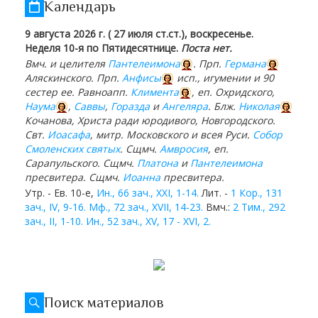
Календарь
9 августа 2026 г. ( 27 июля ст.ст.), воскресенье.
Неделя 10-я по Пятидесятнице.
Поста нет.
Вмч. и целителя
Пантелеимона
. Прп.
Германа
Аляскинского. Прп.
Анфисы
исп., игумении и 90
сестер ее. Равноапп.
Климента
, еп. Охридского,
Наума
,
Саввы
,
Горазда
и
Ангеляра
. Блж.
Николая
Кочанова, Христа ради юродивого, Новгородского.
Свт.
Иоасафа
, митр. Московского и всея Руси.
Собор
Смоленских святых
. Сщмч.
Амвросия
, еп.
Сарапульского. Сщмч.
Платона
и
Пантелеимона
пресвитера. Сщмч.
Иоанна
пресвитера.
Утр. - Ев. 10-е,
Ин., 66 зач., XXI, 1-14.
Лит. -
1 Кор., 131
зач., IV, 9-16.
Мф., 72 зач., XVII, 14-23.
Вмч.:
2 Тим., 292
зач., II, 1-10.
Ин., 52 зач., XV, 17 - XVI, 2.
Поиск материалов