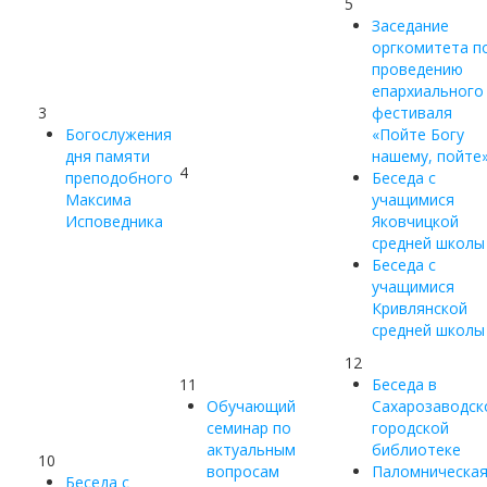
5
Заседание
оргкомитета п
проведению
епархиального
3
фестиваля
Богослужения
«Пойте Богу
дня памяти
нашему, пойте
4
преподобного
Беседа с
Максима
учащимися
Исповедника
Яковчицкой
средней школы
Беседа с
учащимися
Кривлянской
средней школы
12
11
Беседа в
Обучающий
Сахарозаводск
семинар по
городской
актуальным
библиотеке
10
вопросам
Паломническа
Беседа с