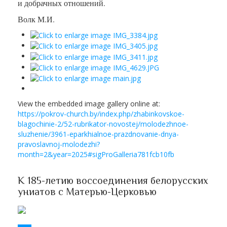
и добрачных отношений.
Волк М.И.
View the embedded image gallery online at:
https://pokrov-church.by/index.php/zhabinkovskoe-
blagochinie-2/52-rubrikator-novostej/molodezhnoe-
sluzhenie/3961-eparkhialnoe-prazdnovanie-dnya-
pravoslavnoj-molodezhi?
month=2&year=2025#sigProGalleria781fcb10fb
К 185-летию воссоединения белорусских
униатов с Матерью-Церковью