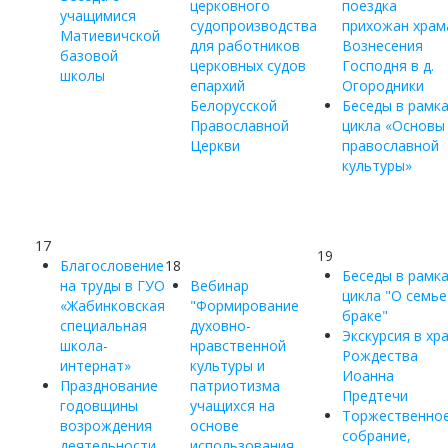
церковного
поездка
учащимися
судопроизводства
прихожан храм
Матиевичской
для работников
Вознесения
базовой
церковных судов
Господня в д.
школы
епархий
Огородники
Белорусской
Беседы в рамк
Православной
цикла «Основы
Церкви
православной
культуры»
17
19
Благословение
18
Беседы в рамк
на труды в ГУО
Вебинар
цикла "О семье
«Жабинковская
"Формирование
браке"
специальная
духовно-
Экскурсия в хр
школа-
нравственной
Рождества
интернат»
культуры и
Иоанна
Празднование
патриотизма
Предтечи
годовщины
учащихся на
Торжественно
возрождения
основе
собрание,
деятельности
использования