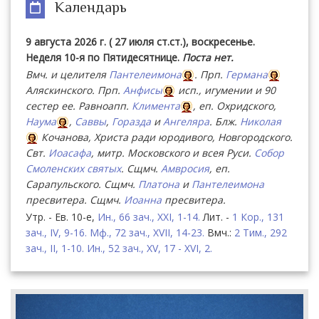
Календарь
9 августа 2026 г. ( 27 июля ст.ст.), воскресенье.
Неделя 10-я по Пятидесятнице.
Поста нет.
Вмч. и целителя
Пантелеимона
. Прп.
Германа
Аляскинского. Прп.
Анфисы
исп., игумении и 90
сестер ее. Равноапп.
Климента
, еп. Охридского,
Наума
,
Саввы
,
Горазда
и
Ангеляра
. Блж.
Николая
Кочанова, Христа ради юродивого, Новгородского.
Свт.
Иоасафа
, митр. Московского и всея Руси.
Собор
Смоленских святых
. Сщмч.
Амвросия
, еп.
Сарапульского. Сщмч.
Платона
и
Пантелеимона
пресвитера. Сщмч.
Иоанна
пресвитера.
Утр. - Ев. 10-е,
Ин., 66 зач., XXI, 1-14.
Лит. -
1 Кор., 131
зач., IV, 9-16.
Мф., 72 зач., XVII, 14-23.
Вмч.:
2 Тим., 292
зач., II, 1-10.
Ин., 52 зач., XV, 17 - XVI, 2.