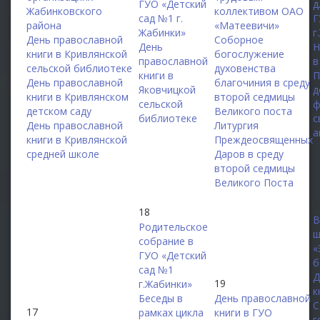
ГУО «Детский
д
Жабинковского
коллективом ОАО
сад №1 г.
Г
района
«Матеевичи»
Жабинки»
г
День православной
Соборное
День
Н
книги в Кривлянской
богослужение
православной
в
сельской библиотеке
духовенства
книги в
П
День православной
благочиния в среду
Яковчицкой
д
книги в Кривлянском
второй седмицы
сельской
ф
детском саду
Великого поста
библиотеке
с
День православной
Литургия
а
книги в Кривлянской
Преждеосвященных
средней школе
Даров в среду
второй седмицы
Великого Поста
2
18
В
Родительское
ш
собрание в
«
ГУО «Детский
б
сад №1
Д
19
г.Жабинки»
к
Беседы в
День православной
С
17
рамках цикла
книги в ГУО
г