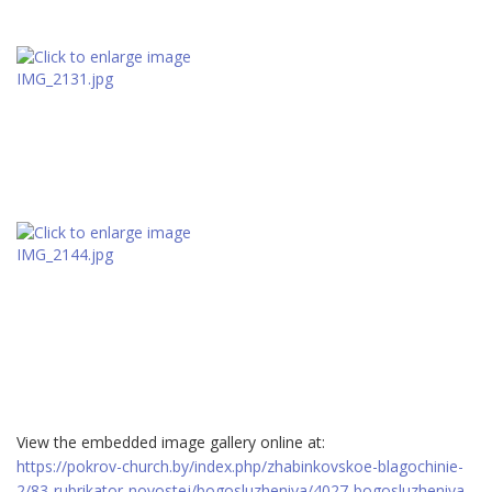
View the embedded image gallery online at:
https://pokrov-church.by/index.php/zhabinkovskoe-blagochinie-
2/83-rubrikator-novostej/bogosluzheniya/4027-bogosluzheniya-