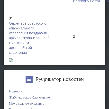
Великого Поста
б
31
Секретарь Брестского
епархиального
управления поздравил
1
2
3
архиепископа Иоанна
с 23-летием
архиерейской
хиротонии
Рубрикатор новостей
Новости
Жабинковское благочиние
Молодежное служение