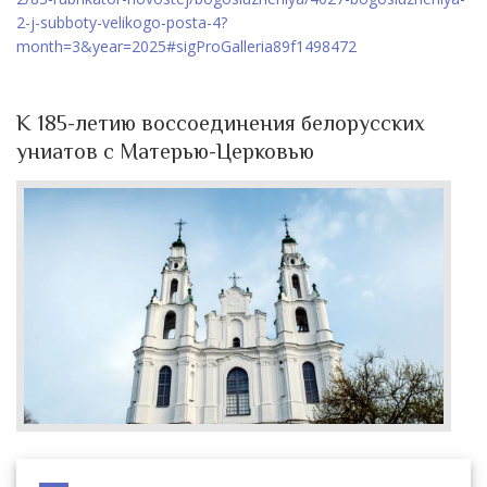
2-j-subboty-velikogo-posta-4?
month=3&year=2025#sigProGalleria89f1498472
К 185-летию воссоединения белорусских
униатов с Матерью-Церковью