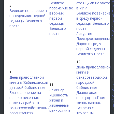
О
Великое
стоящими на учете
3
с
повечерие во
в УИИ
Великое повечерие в
т
вторник
Великое повечерие
понедельник первой
"
первой
в среду первой
седмицы Великого
В
седмицы
седмицы Великого
поста
ч
Великого
поста
с
поста
Литургия
п
Преждеосвященных
Даров в среду
первой седмицы
Великого Поста
12
День православной
10
книги в
День православной
Сахарозаводской
1
книги в Жабинковской
городской
11
Р
детской библиотеке
библиотеке
Семинар
с
Благословение на
Диалоговая
«Ценность
«
начало весенних
площадка «Твоя
жизни и
г
полевых работ в
жизнь важна»
жизненные
П
сельскохозяйственных
Встреча с
ценности» в
п
организациях
трудовым