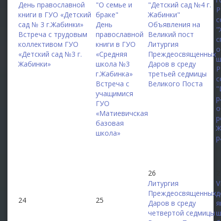
День православной
"О семье и
"Детский сад №4 г.
Р
книги в ГУО «Детский
браке"
Жабинки"
с
сад № 3 г.Жабинки»
День
Объявления на
"
Встреча с трудовым
православной
Великий пост
с
коллективом ГУО
книги в ГУО
Литургия
о
«Детский сад №3 г.
«Средняя
Преждеосвященных
ш
Жабинки»
школа №3
Даров в среду
Р
г.Жабинка»
третьей седмицы
с
Встреча с
Великого Поста
"
учащимися
р
ГУО
о
«Матиевичская
р
базовая
Ж
школа»
р
26
2
Литургия
V
Преждеосвященных
д
24
25
Даров в среду
я
четвертой седмицы
ш