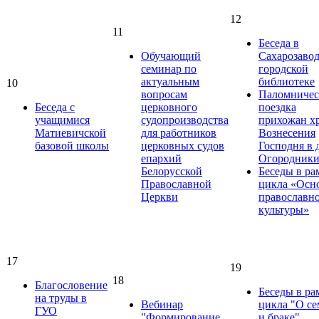
12
11
Беседа в
Обучающий
Сахарозаво
семинар по
городской
актуальным
библиотеке
10
вопросам
Паломничес
Беседа с
церковного
поездка
учащимися
судопроизводства
прихожан х
Матиевичской
для работников
Вознесения
базовой школы
церковных судов
Господня в д
епархий
Огородник
Белорусской
Беседы в ра
Православной
цикла «Осн
Церкви
православн
культуры»
17
19
18
Благословение
Беседы в ра
на труды в
Вебинар
цикла "О се
ГУО
"Формирование
и браке"