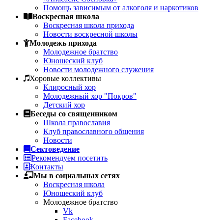
Помощь зависимым от алкоголя и наркотиков
Воскресная школа
Воскресная школа прихода
Новости воскресной школы
Молодежь прихода
Молодежное братство
Юношеский клуб
Новости молодежного служения
Хоровые коллективы
Клиросный хор
Молодежный хор "Покров"
Детский хор
Беседы со священником
Школа православия
Клуб православного общения
Новости
Сектоведение
Рекомендуем посетить
Контакты
Мы в социальных сетях
Воскресная школа
Юношеский клуб
Молодежное братство
Vk
Facebook