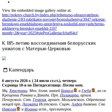
View the embedded image gallery online at:
http://pokrov-church.by/index.php/religiozno-obrazovatelnoe-
sluzhenie-2/83-rubrikator-novostej/bogosluzheniya/3947-sekretar-
brestskogo-eparkhialnogo-upravleniya-sosluzhil-pravyashchemu-
arkhiereyu-brestskoj-eparkhii-110?
month=2&year=2025#sigProGalleriacfcbaf64cf
К 185-летию воссоединения белорусских
униатов с Матерью-Церковью
Календарь
6 августа 2026 г. ( 24 июля ст.ст.), четверг.
Седмица 10-я по Пятидесятнице.
Поста нет.
Мц.
Христины
. Мчч. блгвв. князей
Бориса
и
Глеба
, во св.
Крещении Романа и Давида. Прп.
Поликарпа
, архим.
Печерского. Свт.
Георгия
, архиеп. Могилевского. Обретение
мощей прп.
Далмата
Исетского. Сщмч.
Алфея
диакона. Свв.
Николая
и
Иоанна
испп., пресвитеров.