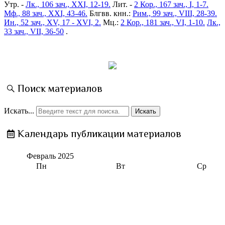
Утр. -
Лк., 106 зач., XXI, 12-19.
Лит. -
2 Кор., 167 зач., I, 1-7.
Мф., 88 зач., XXI, 43-46.
Блгвв. кнн.:
Рим., 99 зач., VIII, 28-39.
Ин., 52 зач., XV, 17 - XVI, 2.
Мц.:
2 Кор., 181 зач., VI, 1-10.
Лк.,
33 зач., VII, 36-50
.
Поиск материалов
Искать...
Искать
Календарь публикации материалов
Февраль
2025
Пн
Вт
Ср