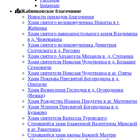
Instagram
Жабинковское благочиние
Новости приходов благочиния
Храм святого великомученика Никиты в г.
Жабинка
Храм святого равноапостольного князя Владимира
в д. Чижевщина
Храм святого великомученика Димитрия
Солунского в д. Рогозно
Храм святого Архангела Михаила в д. Степанки
Храм святителя Николая Чудотворца в д. Большие
Сехновичи
Храм святителя Николая Чудотворца в аг. Озяты
Храм Покрова Пресвятой Богородицы в д.
Орепичи
Храм Вознесения Господня в д. Огородники
(Вежки)
Храм Рождества Иоанна Предтечи в аг. Матеевичи
Храм Успения Пресвятой Богородицы в д.
Бульково
Храм святителя Кирилла Туровского
Строящийся храм блаженной Валентины Минской
в аг. Ракитница
Строящийся храм иконы Божией Матери