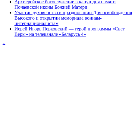
Архиерейское богослужение в канун дня памяти
Почаевской иконы Божией Матери
Участие духовенства в праздновании Дня освобождения
Высокого и открытии мемориала воинам-
интернационалистам
Иерей Игорь Перковский — герой программы «Свет
Веры» на телеканале «Беларусь 4»