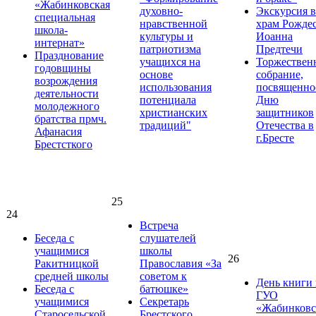
«Жабинковская
духовно-
Экскурсия в
специальная
нравственной
храм Рожде
школа-
культуры и
Иоанна
интернат»
патриотизма
Предтечи
Празднование
учащихся на
Торжествен
годовщины
основе
собрание,
возрождения
использования
посвященно
деятельности
потенциала
Дню
молодежного
христианских
защитников
братства прмч.
традиций"
Отечества в
Афанасия
г.Бресте
Брестсткого
25
24
Встреча
Беседа с
слушателей
учащимися
школы
26
Ракитницкой
Православия «За
средней школы
советом к
День книги 
Беседа с
батюшке»
ГУО
учащимися
Секретарь
«Жабинковс
Старосельской
Брестского