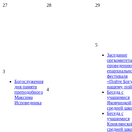
27
28
29
5
Заседание
оргкомитета
проведению
епархиальн
3
фестиваля
Богослужения
«Пойте Бог
дня памяти
нашему, пой
4
преподобного
Беседа с
Максима
учащимися
Исповедника
Яковчицкой
средней шк
Беседа с
учащимися
Кривлянско
средней шк