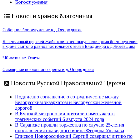
Богослужения
Новости храмов благочиния
Соборное богослужение в д.Огородники
Благочинный церквей Жабинковского округа совершил богослужение
в храме святого равноапостольного князя Владимира в д.Чижевщина
510-летие аг. Озяты
Освящение поклонного креста в д. Огородники
Новости Русской Православной Церкви
Подписано соглашение о сотрудничестве между
Белорусским экзархатом и Белорусской железной
дорогой
В Курской митрополии почтили память жертв
трагических событий 6 августа 2024 года
В Саранске прошли торжества по случаю 25-летия
прославления праведного воина Феодора Ушакова
Епископ Новороссийский Сергий совершил литию по