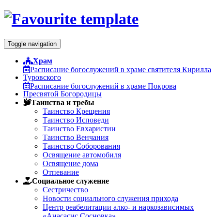
Toggle navigation
Храм
Расписание богослужений в храме святителя Кирилла
Туровского
Расписание богослужений в храме Покрова
Пресвятой Богородицы
Таинства и требы
Таинство Крещения
Таинство Исповеди
Таинство Евхаристии
Таинство Венчания
Таинство Cоборования
Освящение автомобиля
Освящение дома
Отпевание
Социальное служение
Сестричество
Новости социального служения прихода
Центр реабелитации алко- и наркозависимых
«Анасасис Сосновка»