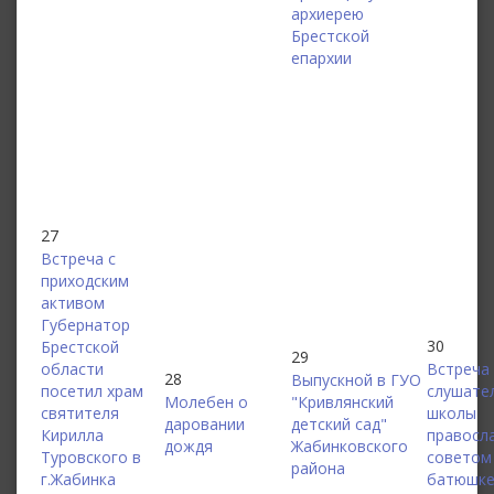
архиерею
Брестской
епархии
27
Встреча с
приходским
активом
Губернатор
30
Брестской
29
области
Встреча
28
Выпускной в ГУО
посетил храм
слушате
Молебен о
"Кривлянский
святителя
школы
даровании
детский сад"
Кирилла
правосл
дождя
Жабинковского
Туровского в
советом
района
г.Жабинка
батюшке