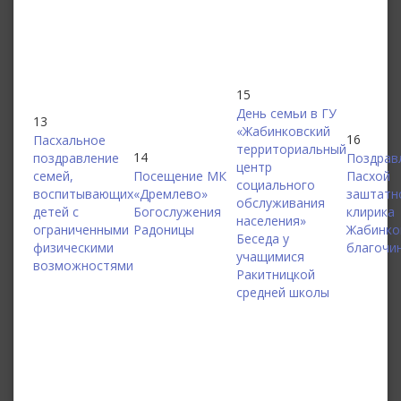
15
День семьи в ГУ
13
«Жабинковский
16
Пасхальное
территориальный
14
поздравление
Поздрав
центр
семей,
Посещение МК
Пасхой
социального
воспитывающих
«Дремлево»
заштатн
обслуживания
детей с
Богослужения
клирика
населения»
ограниченными
Радоницы
Жабинко
Беседа у
физическими
благочи
учащимися
возможностями
Ракитницкой
средней школы