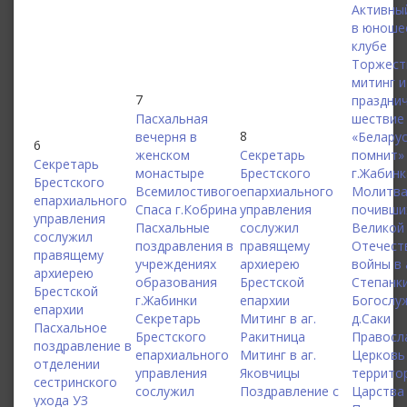
Активны
в юноше
клубе
Торжест
митинг и
7
праздни
Пасхальная
шествие
8
вечерня в
«Белару
6
женском
Секретарь
помнит»
Секретарь
монастыре
Брестского
г.Жабинк
Брестского
Всемилостивого
епархиального
Молитва
епархиального
Спаса г.Кобрина
управления
почивши
управления
Пасхальные
сослужил
Великой
сослужил
поздравления в
правящему
Отечест
правящему
учреждениях
архиерею
войны в 
архиерею
образования
Брестской
Степанк
Брестской
г.Жабинки
епархии
Богослу
епархии
Секретарь
Митинг в аг.
д.Саки
Пасхальное
Брестского
Ракитница
Правосл
поздравление в
епархиального
Митинг в аг.
Церковь
отделении
управления
Яковчицы
террито
сестринского
сослужил
Поздравление с
Царства
ухода УЗ