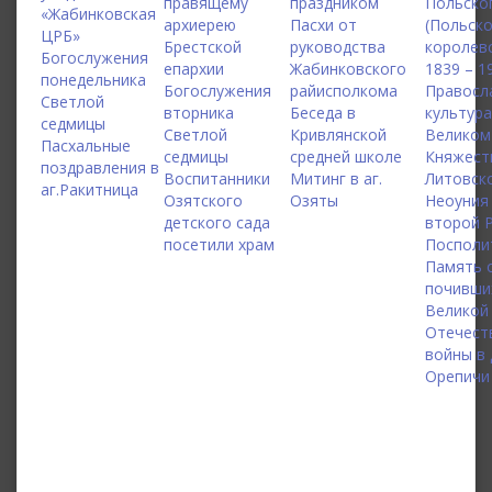
правящему
праздником
Польско
«Жабинковская
архиерею
Пасхи от
(Польск
ЦРБ»
Брестской
руководства
королевс
Богослужения
епархии
Жабинковского
1839 – 1
понедельника
Богослужения
райисполкома
Правосл
Светлой
вторника
Беседа в
культура
седмицы
Светлой
Кривлянской
Великом
Пасхальные
седмицы
средней школе
Княжест
поздравления в
Воспитанники
Митинг в аг.
Литовск
аг.Ракитница
Озятского
Озяты
Неоуния
детского сада
второй 
посетили храм
Посполи
Память 
почивши
Великой
Отечест
войны в 
Орепичи