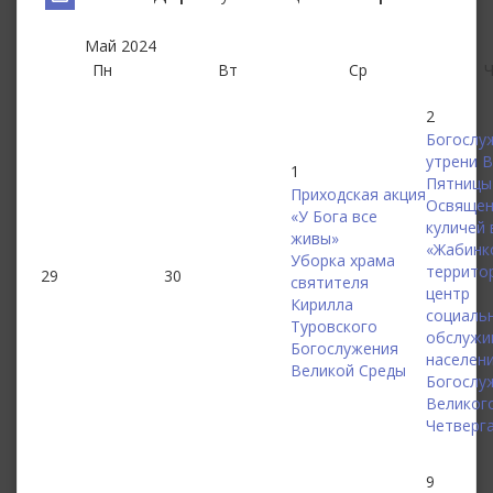
Май
2024
Пн
Вт
Ср
2
Богослу
утрени 
1
Пятницы
Приходская акция
Освящен
«У Бога все
куличей 
живы»
«Жабинк
Уборка храма
террито
29
30
святителя
центр
Кирилла
социаль
Туровского
обслужи
Богослужения
населен
Великой Среды
Богослу
Великог
Четверг
9