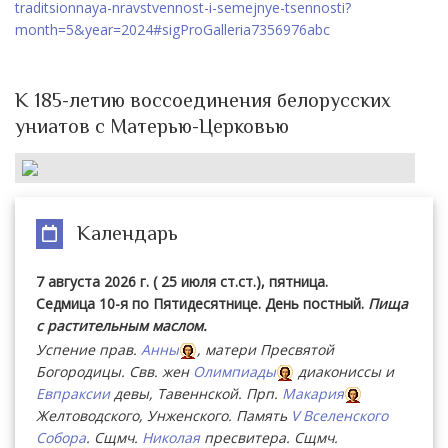
traditsionnaya-nravstvennost-i-semejnye-tsennosti?
month=5&year=2024#sigProGalleria7356976abc
К 185-летию воссоединения белорусских
униатов с Матерью-Церковью
Календарь
7 августа 2026 г. ( 25 июля ст.ст.), пятница.
Седмица 10-я по Пятидесятнице. День постный.
Пища
с растительным маслом.
Успение прав.
Анны
, матери Пресвятой
Богородицы. Свв. жен
Олимпиады
диакониссы и
Евпраксии
девы, Тавеннской. Прп.
Макария
Желтоводского, Унженского. Память
V Вселенского
Собора
. Сщмч.
Николая
пресвитера. Сщмч.