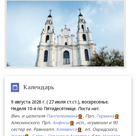
Календарь
9 августа 2026 г. ( 27 июля ст.ст.), воскресенье.
Неделя 10-я по Пятидесятнице.
Поста нет.
Вмч. и целителя
Пантелеимона
. Прп.
Германа
Аляскинского. Прп.
Анфисы
исп., игумении и 90
сестер ее. Равноапп.
Климента
, еп. Охридского,
Наума
,
Саввы
,
Горазда
и
Ангеляра
. Блж.
Николая