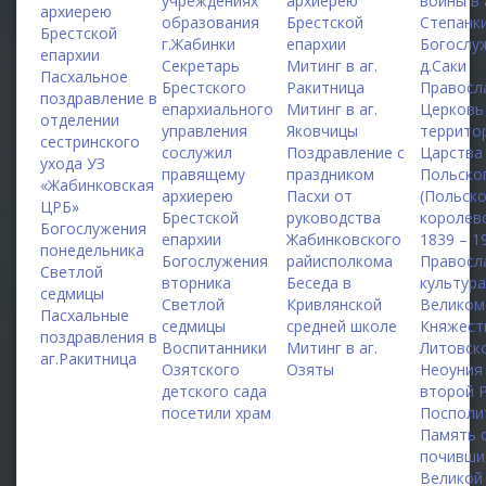
учреждениях
архиерею
войны в 
архиерею
образования
Брестской
Степанк
Брестской
г.Жабинки
епархии
Богослу
епархии
Секретарь
Митинг в аг.
д.Саки
Пасхальное
Брестского
Ракитница
Правосл
поздравление в
епархиального
Митинг в аг.
Церковь
отделении
управления
Яковчицы
террито
сестринского
сослужил
Поздравление с
Царства
ухода УЗ
правящему
праздником
Польско
«Жабинковская
архиерею
Пасхи от
(Польск
ЦРБ»
Брестской
руководства
королевс
Богослужения
епархии
Жабинковского
1839 – 1
понедельника
Богослужения
райисполкома
Правосл
Светлой
вторника
Беседа в
культура
седмицы
Светлой
Кривлянской
Великом
Пасхальные
седмицы
средней школе
Княжест
поздравления в
Воспитанники
Митинг в аг.
Литовск
аг.Ракитница
Озятского
Озяты
Неоуния
детского сада
второй 
посетили храм
Посполи
Память 
почивши
Великой