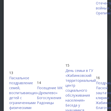
Отечест
войны в 
Орепичи
15
День семьи в ГУ
13
«Жабинковский
16
Пасхальное
территориальный
14
поздравление
Поздрав
центр
семей,
Посещение МК
Пасхой
социального
воспитывающих
«Дремлево»
заштатн
обслуживания
детей с
Богослужения
клирика
населения»
ограниченными
Радоницы
Жабинко
Беседа у
физическими
благочи
учащимися