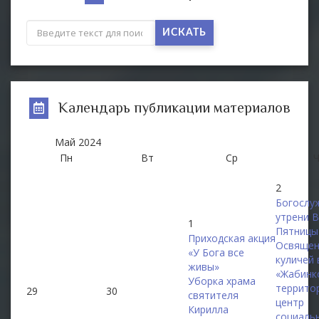
ИСКАТЬ
Календарь публикации материалов
Май
2024
Пн
Вт
Ср
2
Богослу
утрени 
1
Пятницы
Приходская акция
Освящен
«У Бога все
куличей 
живы»
«Жабинк
Уборка храма
террито
29
30
святителя
центр
Кирилла
социаль