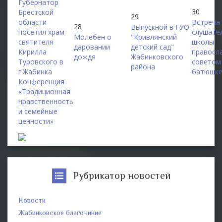
Губернатор
30
Брестской
29
области
Встреча
28
Выпускной в ГУО
посетил храм
слушате
Молебен о
"Кривлянский
святителя
школы
даровании
детский сад"
Кирилла
правосл
дождя
Жабинковского
Туровского в
советом
района
г.Жабинка
батюшке
Конференция
«Традиционная
нравственность
и семейные
ценности»
Рубрикатор новостей
Новости
Жабинковское благочиние