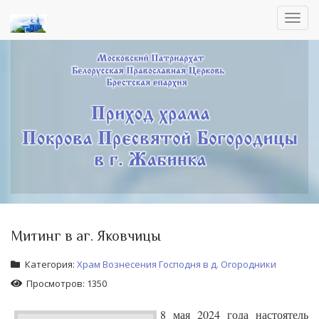
Toggl
navig
Митинг в аг. Яковчицы
Категория:
Храм Вознесения Господня в д. Огородники
Просмотров: 1350
8 мая 2024 года настоятель