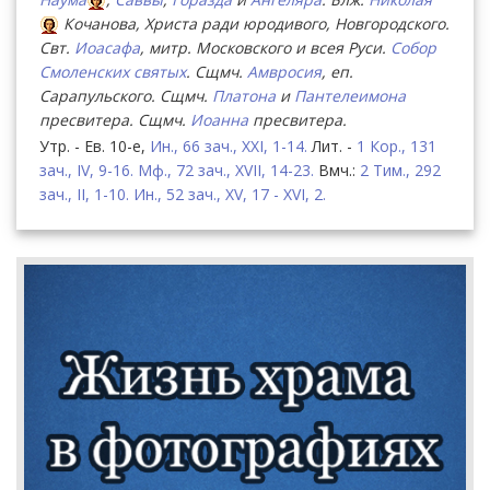
Кочанова, Христа ради юродивого, Новгородского.
Свт.
Иоасафа
, митр. Московского и всея Руси.
Собор
Смоленских святых
. Сщмч.
Амвросия
, еп.
Сарапульского. Сщмч.
Платона
и
Пантелеимона
пресвитера. Сщмч.
Иоанна
пресвитера.
Утр. - Ев. 10-е,
Ин., 66 зач., XXI, 1-14.
Лит. -
1 Кор., 131
зач., IV, 9-16.
Мф., 72 зач., XVII, 14-23.
Вмч.:
2 Тим., 292
зач., II, 1-10.
Ин., 52 зач., XV, 17 - XVI, 2.