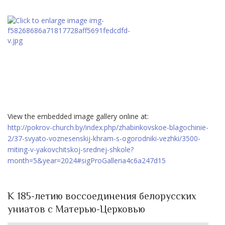
View the embedded image gallery online at:
http://pokrov-church.by/index.php/zhabinkovskoe-blagochinie-
2/37-svyato-voznesenskij-khram-s-ogorodniki-vezhki/3500-
miting-v-yakovchitskoj-srednej-shkole?
month=5&year=2024#sigProGalleria4c6a247d15
К 185-летию воссоединения белорусских
униатов с Матерью-Церковью