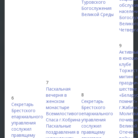
Туровского
обслужи
Богослужения
населен
Великой Среды
Богослу
Великог
Четверг
9
Активны
в юноше
клубе
Торжест
митинг и
7
праздни
Пасхальная
шествие
8
вечерня в
«Белару
6
женском
Секретарь
помнит»
Секретарь
монастыре
Брестского
г.Жабинк
Брестского
Всемилостивого
епархиального
Молитва
епархиального
Спаса г.Кобрина
управления
почивши
управления
Пасхальные
сослужил
Великой
сослужил
поздравления в
правящему
Отечест
правящему