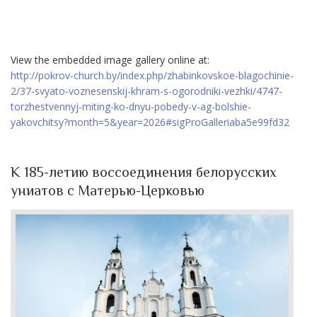
View the embedded image gallery online at:
http://pokrov-church.by/index.php/zhabinkovskoe-blagochinie-
2/37-svyato-voznesenskij-khram-s-ogorodniki-vezhki/4747-
torzhestvennyj-miting-ko-dnyu-pobedy-v-ag-bolshie-
yakovchitsy?month=5&year=2026#sigProGalleriaba5e99fd32
К 185-летию воссоединения белорусских
униатов с Матерью-Церковью