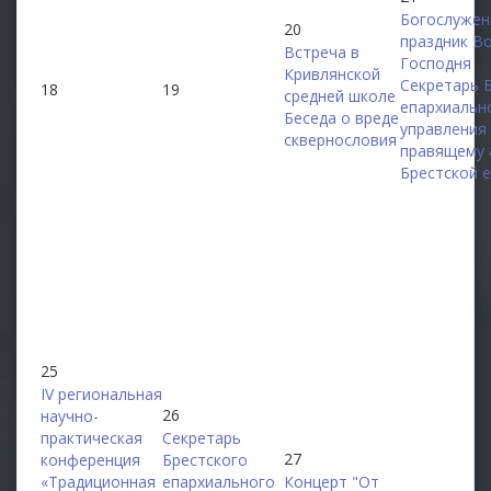
Богослужен
20
праздник В
Встреча в
Господня
Кривлянской
Секретарь 
18
19
средней школе
епархиальн
Беседа о вреде
управления
сквернословия
правящему 
Брестской 
25
IV региональная
26
научно-
практическая
Секретарь
27
конференция
Брестского
«Традиционная
епархиального
Концерт "От