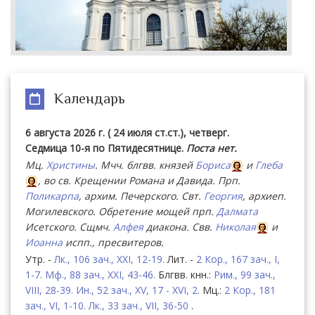
Календарь
6 августа 2026 г. ( 24 июля ст.ст.), четверг.
Седмица 10-я по Пятидесятнице.
Поста нет.
Мц.
Христины
. Мчч. блгвв. князей
Бориса
и
Глеба
, во св. Крещении Романа и Давида. Прп.
Поликарпа
, архим. Печерского. Свт.
Георгия
, архиеп.
Могилевского. Обретение мощей прп.
Далмата
Исетского. Сщмч.
Алфея
диакона. Свв.
Николая
и
Иоанна
испп., пресвитеров.
Утр. -
Лк., 106 зач., XXI, 12-19.
Лит. -
2 Кор., 167 зач., I,
1-7.
Мф., 88 зач., XXI, 43-46.
Блгвв. кнн.:
Рим., 99 зач.,
VIII, 28-39.
Ин., 52 зач., XV, 17 - XVI, 2.
Мц.:
2 Кор., 181
зач., VI, 1-10.
Лк., 33 зач., VII, 36-50
.