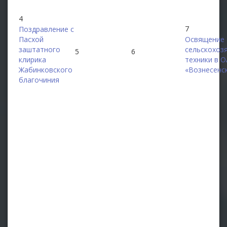
4
7
Поздравление с
Пасхой
Освящение
заштатного
сельскохоз
5
6
клирика
техники в 
Жабинковского
«Вознесенс
благочиния