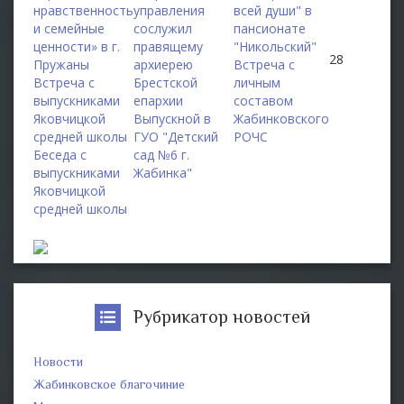
нравственность
управления
всей души" в
и семейные
сослужил
пансионате
ценности» в г.
правящему
"Никольский"
28
Пружаны
архиерею
Встреча с
Встреча с
Брестской
личным
выпускниками
епархии
составом
Яковчицкой
Выпускной в
Жабинковского
средней школы
ГУО "Детский
РОЧС
Беседа с
сад №6 г.
выпускниками
Жабинка"
Яковчицкой
средней школы
Рубрикатор новостей
Новости
Жабинковское благочиние