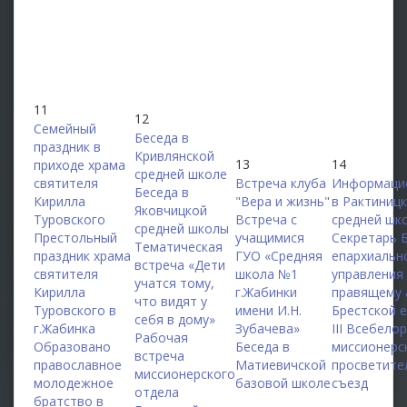
11
12
Семейный
Беседа в
праздник в
Кривлянской
13
14
приходе храма
средней школе
святителя
Встреча клуба
Информаци
Беседа в
Кирилла
"Вера и жизнь"
в Рактиниц
Яковчицкой
Туровского
Встреча с
средней шк
средней школы
Престольный
учащимися
Секретарь 
Тематическая
праздник храма
ГУО «Средняя
епархиальн
встреча «Дети
святителя
школа №1
управления
учатся тому,
Кирилла
г.Жабинки
правящему 
что видят у
Туровского в
имени И.Н.
Брестской 
себя в дому»
г.Жабинка
Зубачева»
III Всебело
Рабочая
Образовано
Беседа в
миссионерс
встреча
православное
Матиевичской
просветите
миссионерского
молодежное
базовой школе
съезд
отдела
братство в