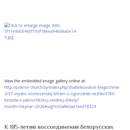
View the embedded image gallery online at:
http://pokrov-church.by/index.php/zhabinkovskoe-blagochinie-
2/37-svyato-voznesenskij-khram-s-ogorodniki-vezhki/4760-
beseda-v-yakovchitskoj-srednej-shkoly?
month=5&year=2026#sigProGalleriae1eed18324
К 185-летию воссоединения белорусских