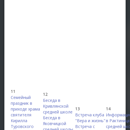
11
12
Семейный
Беседа в
праздник в
Кривлянской
13
14
приходе храма
средней школе
святителя
Встреча клуба
Информаци
Беседа в
Кирилла
"Вера и жизнь"
в Рактиниц
Яковчицкой
Туровского
Встреча с
средней шк
средней школы