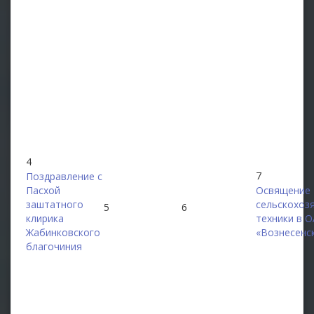
4
7
Поздравление с
Пасхой
Освящение
заштатного
сельскохоз
5
6
клирика
техники в 
Жабинковского
«Вознесенс
благочиния