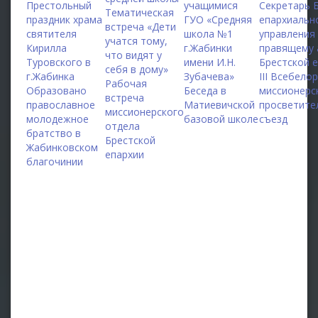
Престольный
учащимися
Секретарь 
Тематическая
праздник храма
ГУО «Средняя
епархиальн
встреча «Дети
святителя
школа №1
управления
учатся тому,
Кирилла
г.Жабинки
правящему 
что видят у
Туровского в
имени И.Н.
Брестской 
себя в дому»
г.Жабинка
Зубачева»
III Всебело
Рабочая
Образовано
Беседа в
миссионерс
встреча
православное
Матиевичской
просветите
миссионерского
молодежное
базовой школе
съезд
отдела
братство в
Брестской
Жабинковском
епархии
благочинии