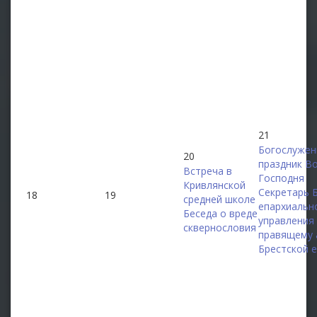
21
Богослужен
20
праздник В
Встреча в
Господня
Кривлянской
Секретарь 
18
19
средней школе
епархиальн
Беседа о вреде
управления
сквернословия
правящему 
Брестской 