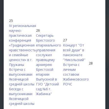
25
IV региональная
26
научно-
практическая
Секретарь
27
конференция
Брестского
«Традиционная
епархиального
Концерт "От
нравственность
управления
всей души" в
и семейные
сослужил
пансионате
ценности» в г.
правящему
"Никольский"
28
Пружаны
архиерею
Встреча с
Встреча с
Брестской
личным
выпускниками
епархии
составом
Яковчицкой
Выпускной в
Жабинковского
средней школы
ГУО "Детский
РОЧС
Беседа с
сад №6 г.
выпускниками
Жабинка"
Яковчицкой
средней школы