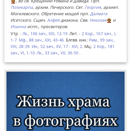
, во св. Крещении Романа и Давида. Прп.
Поликарпа
, архим. Печерского. Свт.
Георгия
, архиеп.
Могилевского. Обретение мощей прп.
Далмата
Исетского. Сщмч.
Алфея
диакона. Свв.
Николая
и
Иоанна
испп., пресвитеров.
Утр. -
Лк., 106 зач., XXI, 12-19.
Лит. -
2 Кор., 167 зач., I,
1-7.
Мф., 88 зач., XXI, 43-46.
Блгвв. кнн.:
Рим., 99 зач.,
VIII, 28-39.
Ин., 52 зач., XV, 17 - XVI, 2.
Мц.:
2 Кор., 181
зач., VI, 1-10.
Лк., 33 зач., VII, 36-50
.