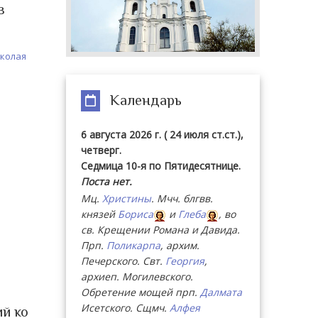
в
иколая
Календарь
6 августа 2026 г. ( 24 июля ст.ст.),
четверг.
Седмица 10-я по Пятидесятнице.
Поста нет.
Мц.
Христины
. Мчч. блгвв.
князей
Бориса
и
Глеба
, во
св. Крещении Романа и Давида.
Прп.
Поликарпа
, архим.
Печерского. Свт.
Георгия
,
архиеп. Могилевского.
Обретение мощей прп.
Далмата
Исетского. Сщмч.
Алфея
ий ко