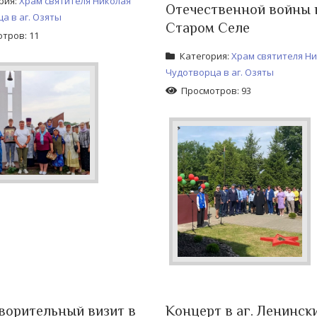
рия:
Храм святителя Николая
Отечественной войны 
а в аг. Озяты
Старом Селе
тров: 11
Категория:
Храм святителя Н
Чудотворца в аг. Озяты
Просмотров: 93
ворительный визит в
Концерт в аг. Ленинск