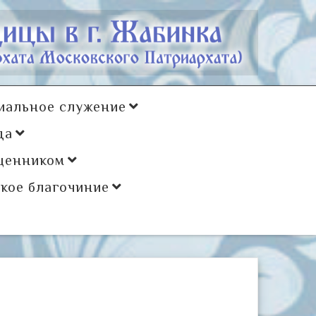
иальное служение
да
щенником
кое благочиние