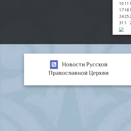
10
11
17
18
24
25
31
1
Новости Русской
Православной Церкви