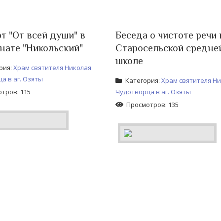
т "От всей души" в
Беседа о чистоте речи 
нате "Никольский"
Старосельской средне
школе
рия:
Храм святителя Николая
а в аг. Озяты
Категория:
Храм святителя Н
тров: 115
Чудотворца в аг. Озяты
Просмотров: 135