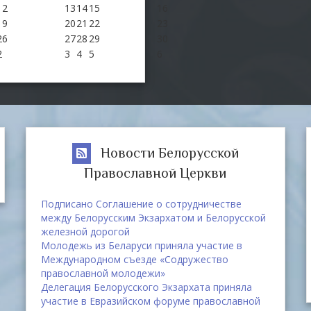
12
13
14
15
16
19
20
21
22
23
26
27
28
29
30
2
3
4
5
6
Новости Белорусской
Православной Церкви
Подписано Соглашение о сотрудничестве
между Белорусским Экзархатом и Белорусской
железной дорогой
Молодежь из Беларуси приняла участие в
Международном съезде «Содружество
православной молодежи»
Делегация Белорусского Экзархата приняла
участие в Евразийском форуме православной