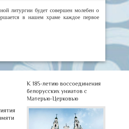
нной литургии будет совершен молебен о
ершается в нашем храме каждое первое
К 185-летию воссоединения
белорусских униатов с
Матерью-Церковью
иятия
амяти