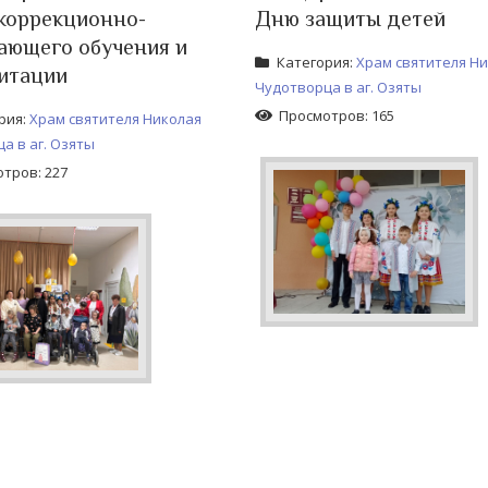
коррекционно-
Дню защиты детей
ающего обучения и
Категория:
Храм святителя Н
итации
Чудотворца в аг. Озяты
Просмотров: 165
рия:
Храм святителя Николая
а в аг. Озяты
тров: 227