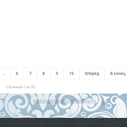
...
6
7
8
9
10
Вперед
В конец
Страница 1 из 20