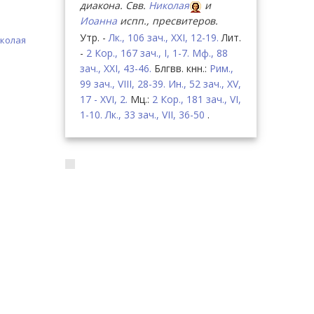
диакона. Свв.
Николая
и
Иоанна
испп., пресвитеров.
Утр. -
Лк., 106 зач., XXI, 12-19.
Лит.
иколая
-
2 Кор., 167 зач., I, 1-7.
Мф., 88
зач., XXI, 43-46.
Блгвв. кнн.:
Рим.,
99 зач., VIII, 28-39.
Ин., 52 зач., XV,
17 - XVI, 2.
Мц.:
2 Кор., 181 зач., VI,
1-10.
Лк., 33 зач., VII, 36-50
.