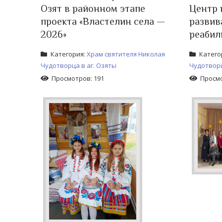
Озят в районном этапе
Центр 
проекта «Властелин села —
развив
2026»
реабил
Категория:
Храм святителя Николая
Катего
Чудотворца в аг. Озяты
Чудотворц
Просмотров: 191
Просмо