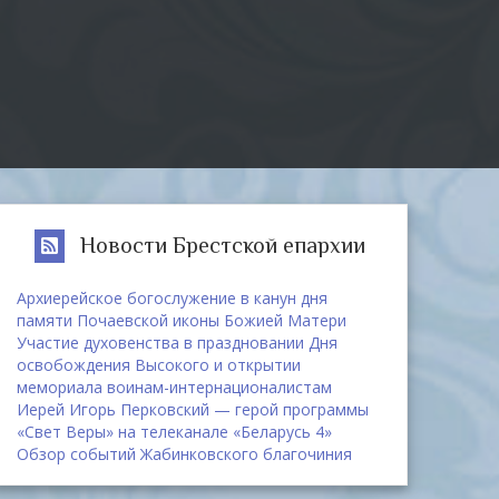
Новости Брестской епархии
Архиерейское богослужение в канун дня
памяти Почаевской иконы Божией Матери
Участие духовенства в праздновании Дня
освобождения Высокого и открытии
мемориала воинам-интернационалистам
Иерей Игорь Перковский — герой программы
«Свет Веры» на телеканале «Беларусь 4»
Обзор событий Жабинковского благочиния