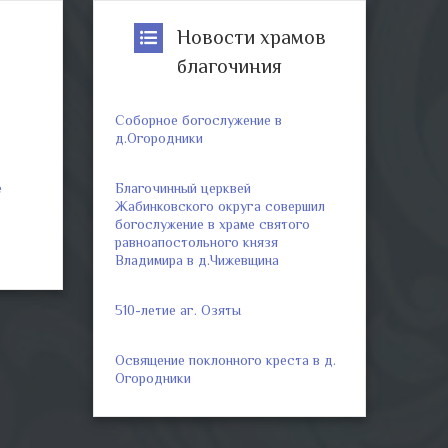
р
Новости храмов
благочиния
Соборное богослужение в
д.Огородники
е
Благочинный церквей
Жабинковского округа совершил
богослужение в храме святого
равноапостольного князя
Владимира в д.Чижевщина
510-летие аг. Озяты
Освящение поклонного креста в д.
Огородники