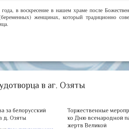
6 года, в воскресение в нашем храме после Божестве
(беременных) женщинах, который традиционно сов
яца.
удотворца в аг. Озяты
а за белорусский
Торжественные меропр
в д. Озяты
ко Дню всенародной п
жертв Великой