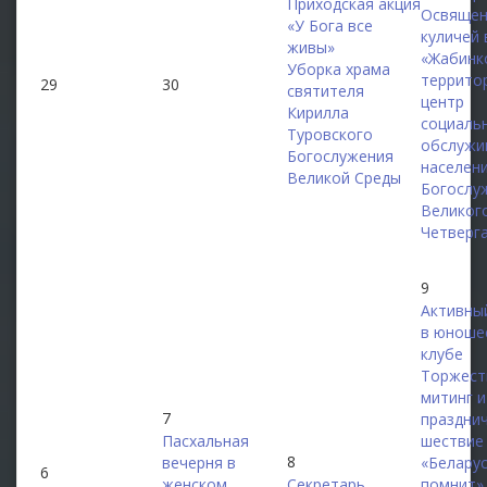
Приходская акция
Освящен
«У Бога все
куличей 
живы»
«Жабинк
Уборка храма
террито
29
30
святителя
центр
Кирилла
социаль
Туровского
обслужи
Богослужения
населен
Великой Среды
Богослу
Великог
Четверг
9
Активны
в юноше
клубе
Торжест
митинг и
7
праздни
Пасхальная
шествие
8
вечерня в
«Белару
6
женском
Секретарь
помнит»