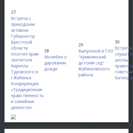
27
Встреча с
приходским
активом
Губернатор
30
Брестской
29
области
Встреча
28
Выпускной в ГУО
посетил храм
слушате
Молебен о
"Кривлянский
святителя
школы
даровании
детский сад"
Кирилла
правосл
дождя
Жабинковского
Туровского в
советом
района
г.Жабинка
батюшке
Конференция
«Традиционная
нравственность
и семейные
ценности»