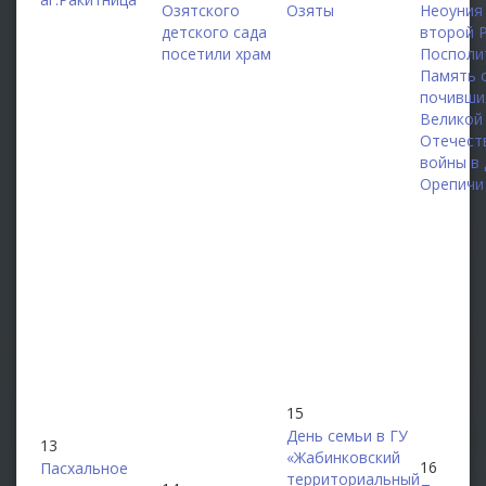
Озятского
Озяты
Неоуния
детского сада
второй 
посетили храм
Посполи
Память 
почивши
Великой
Отечест
войны в 
Орепичи
15
День семьи в ГУ
13
«Жабинковский
16
Пасхальное
территориальный