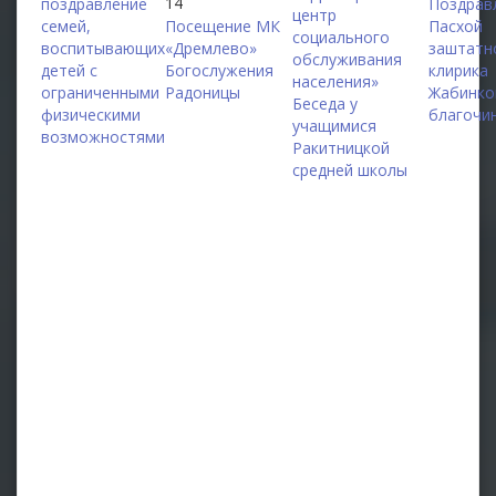
14
поздравление
Поздрав
центр
семей,
Посещение МК
Пасхой
социального
воспитывающих
«Дремлево»
заштатн
обслуживания
детей с
Богослужения
клирика
населения»
ограниченными
Радоницы
Жабинко
Беседа у
физическими
благочи
учащимися
возможностями
Ракитницкой
средней школы