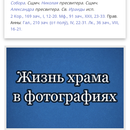
Собора
. Сщмч.
Николая
пресвитера. Сщмч.
Александра
пресвитера. Св.
Ираиды
исп.
2 Кор., 169 зач., I, 12-20.
Мф., 91 зач., XXII, 23-33.
Прав.
Анны:
Гал., 210 зач. (от полу́), IV, 22-31.
Лк., 36 зач., VIII,
16-21.