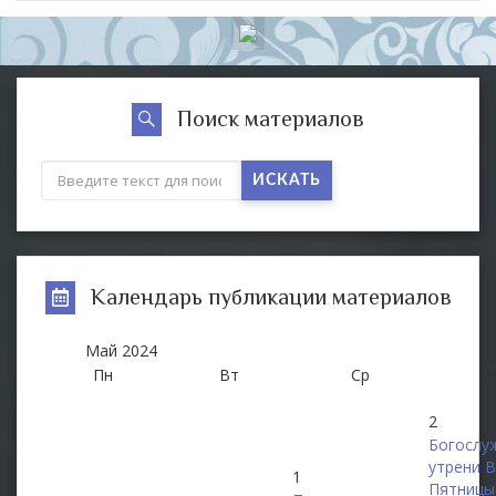
Поиск материалов
ИСКАТЬ
Календарь публикации материалов
Май
2024
Пн
Вт
Ср
2
Богослу
утрени 
1
Пятницы