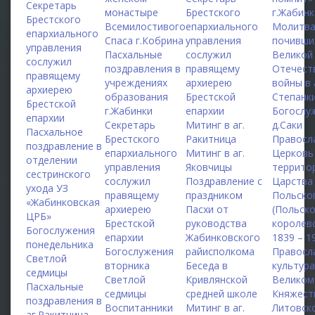
Секретарь
монастыре
Брестского
г.Жабинк
Брестского
Всемилостивого
епархиального
Молитва
епархиального
Спаса г.Кобрина
управления
почивши
управления
Пасхальные
сослужил
Великой
сослужил
поздравления в
правящему
Отечест
правящему
учреждениях
архиерею
войны в 
архиерею
образования
Брестской
Степанк
Брестской
г.Жабинки
епархии
Богослу
епархии
Секретарь
Митинг в аг.
д.Саки
Пасхальное
Брестского
Ракитница
Правосл
поздравление в
епархиального
Митинг в аг.
Церковь
отделении
управления
Яковчицы
террито
сестринского
сослужил
Поздравление с
Царства
ухода УЗ
правящему
праздником
Польско
«Жабинковская
архиерею
Пасхи от
(Польск
ЦРБ»
Брестской
руководства
королевс
Богослужения
епархии
Жабинковского
1839 – 1
понедельника
Богослужения
райисполкома
Правосл
Светлой
вторника
Беседа в
культура
седмицы
Светлой
Кривлянской
Великом
Пасхальные
седмицы
средней школе
Княжест
поздравления в
Воспитанники
Митинг в аг.
Литовск
аг.Ракитница