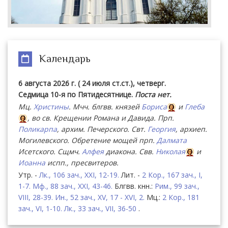
Календарь
6 августа 2026 г. ( 24 июля ст.ст.), четверг.
Седмица 10-я по Пятидесятнице.
Поста нет.
Мц.
Христины
. Мчч. блгвв. князей
Бориса
и
Глеба
, во св. Крещении Романа и Давида. Прп.
Поликарпа
, архим. Печерского. Свт.
Георгия
, архиеп.
Могилевского. Обретение мощей прп.
Далмата
Исетского. Сщмч.
Алфея
диакона. Свв.
Николая
и
Иоанна
испп., пресвитеров.
Утр. -
Лк., 106 зач., XXI, 12-19.
Лит. -
2 Кор., 167 зач., I,
1-7.
Мф., 88 зач., XXI, 43-46.
Блгвв. кнн.:
Рим., 99 зач.,
VIII, 28-39.
Ин., 52 зач., XV, 17 - XVI, 2.
Мц.:
2 Кор., 181
зач., VI, 1-10.
Лк., 33 зач., VII, 36-50
.