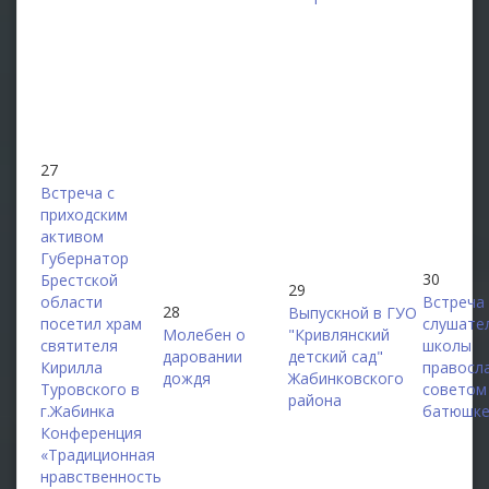
27
Встреча с
приходским
активом
Губернатор
30
Брестской
29
области
Встреча
28
Выпускной в ГУО
посетил храм
слушате
Молебен о
"Кривлянский
святителя
школы
даровании
детский сад"
Кирилла
правосл
дождя
Жабинковского
Туровского в
советом
района
г.Жабинка
батюшке
Конференция
«Традиционная
нравственность