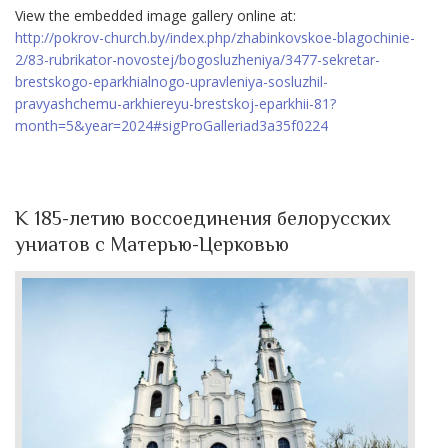
View the embedded image gallery online at:
http://pokrov-church.by/index.php/zhabinkovskoe-blagochinie-
2/83-rubrikator-novostej/bogosluzheniya/3477-sekretar-
brestskogo-eparkhialnogo-upravleniya-sosluzhil-
pravyashchemu-arkhiereyu-brestskoj-eparkhii-81?
month=5&year=2024#sigProGalleriad3a35f0224
К 185-летию воссоединения белорусских
униатов с Матерью-Церковью