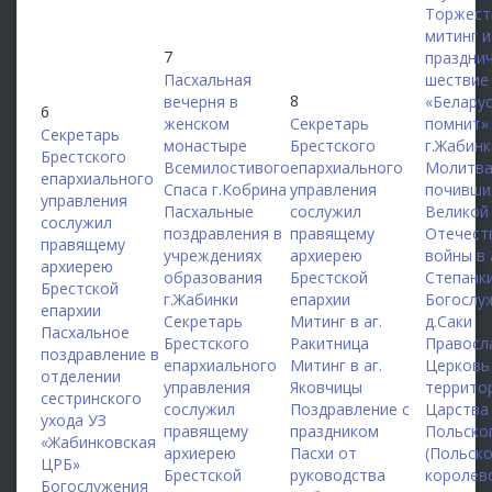
Торжест
митинг и
7
праздни
Пасхальная
шествие
8
вечерня в
«Белару
6
женском
Секретарь
помнит»
Секретарь
монастыре
Брестского
г.Жабинк
Брестского
Всемилостивого
епархиального
Молитва
епархиального
Спаса г.Кобрина
управления
почивши
управления
Пасхальные
сослужил
Великой
сослужил
поздравления в
правящему
Отечест
правящему
учреждениях
архиерею
войны в 
архиерею
образования
Брестской
Степанк
Брестской
г.Жабинки
епархии
Богослу
епархии
Секретарь
Митинг в аг.
д.Саки
Пасхальное
Брестского
Ракитница
Правосл
поздравление в
епархиального
Митинг в аг.
Церковь
отделении
управления
Яковчицы
террито
сестринского
сослужил
Поздравление с
Царства
ухода УЗ
правящему
праздником
Польско
«Жабинковская
архиерею
Пасхи от
(Польск
ЦРБ»
Брестской
руководства
королевс
Богослужения