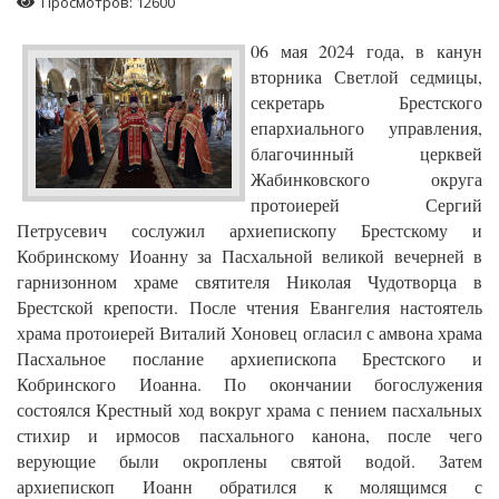
Просмотров: 12600
06 мая 2024 года, в канун
вторника Светлой седмицы,
секретарь Брестского
епархиального управления,
благочинный церквей
Жабинковского округа
протоиерей Сергий
Петрусевич сослужил архиепископу Брестскому и
Кобринскому Иоанну за Пасхальной великой вечерней в
гарнизонном храме святителя Николая Чудотворца в
Брестской крепости. После чтения Евангелия настоятель
храма протоиерей Виталий Хоновец огласил с амвона храма
Пасхальное послание архиепископа Брестского и
Кобринского Иоанна. По окончании богослужения
состоялся Крестный ход вокруг храма с пением пасхальных
стихир и ирмосов пасхального канона, после чего
верующие были окроплены святой водой. Затем
архиепископ Иоанн обратился к молящимся с