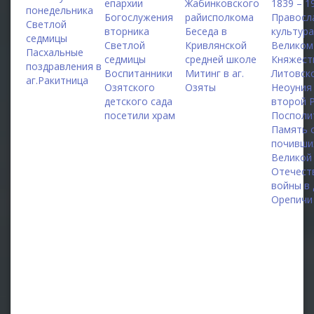
епархии
Жабинковского
1839 – 1
понедельника
Богослужения
райисполкома
Правосл
Светлой
вторника
Беседа в
культура
седмицы
Светлой
Кривлянской
Великом
Пасхальные
седмицы
средней школе
Княжест
поздравления в
Воспитанники
Митинг в аг.
Литовск
аг.Ракитница
Озятского
Озяты
Неоуния
детского сада
второй 
посетили храм
Посполи
Память 
почивши
Великой
Отечест
войны в 
Орепичи