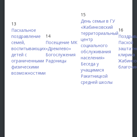
15
День семьи в ГУ
13
«Жабинковский
16
Пасхальное
территориальный
14
поздравление
Поздрав
центр
семей,
Посещение МК
Пасхой
социального
воспитывающих
«Дремлево»
заштатн
обслуживания
детей с
Богослужения
клирика
населения»
ограниченными
Радоницы
Жабинко
Беседа у
физическими
благочи
учащимися
возможностями
Ракитницкой
средней школы