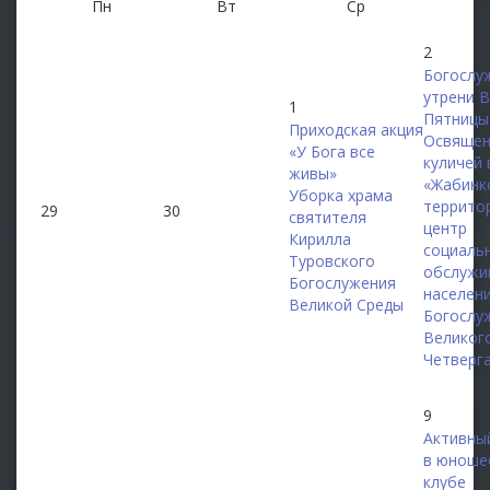
Пн
Вт
Ср
2
Богослу
утрени 
1
Пятницы
Приходская акция
Освящен
«У Бога все
куличей 
живы»
«Жабинк
Уборка храма
террито
29
30
святителя
центр
Кирилла
социаль
Туровского
обслужи
Богослужения
населен
Великой Среды
Богослу
Великог
Четверг
9
Активны
в юноше
клубе