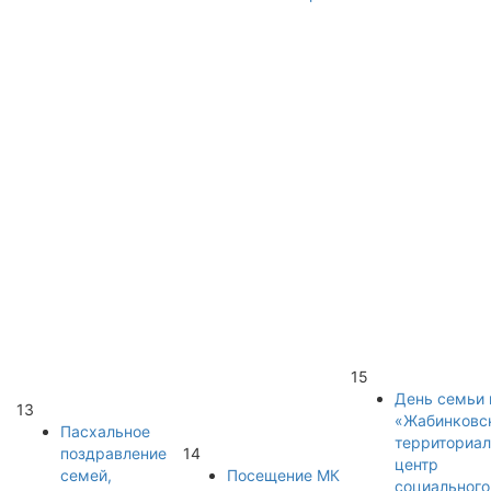
15
День семьи 
13
«Жабинковс
Пасхальное
территориа
поздравление
14
центр
семей,
Посещение МК
социального