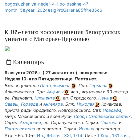
bogosluzheniya-nedeli-4-j-po-paskhe-4?
month=5&year=2024#sigProGalleria85ff4e35c6
К 185-летию воссоединения белорусских
униатов с Матерью-Церковью
Календарь
9 августа 2026 г. ( 27 июля ст.ст.), воскресенье.
Неделя 10-я по Пятидесятнице.
Поста нет.
Вмч. и целителя
Пантелеимона
. Прп.
Германа
Аляскинского. Прп.
Анфисы
исп., игумении и 90 сестер
ее. Равноапп.
Климента
, еп. Охридского,
Наума
,
Саввы
,
Горазда
и
Ангеляра
. Блж.
Николая
Кочанова,
Христа ради юродивого, Новгородского. Свт.
Иоасафа
,
митр. Московского и всея Руси.
Собор Смоленских святых
.
Сщмч.
Амвросия
, еп. Сарапульского. Сщмч.
Платона
и
Пантелеимона
пресвитера. Сщмч.
Иоанна
пресвитера.
Утр. - Ев. 10-е,
Ин., 66 зач., XXI, 1-14.
Лит. -
1 Кор., 131 зач.,