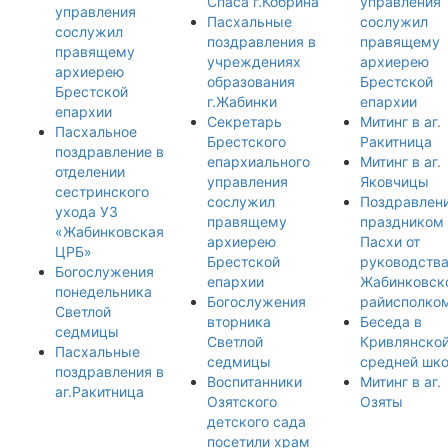
Спаса г.Кобрина
управления
управления
Пасхальные
сослужил
сослужил
поздравления в
правящему
правящему
учреждениях
архиерею
архиерею
образования
Брестской
Брестской
г.Жабинки
епархии
епархии
Секретарь
Митинг в аг.
Пасхальное
Брестского
Ракитница
поздравление в
епархиального
Митинг в аг.
отделении
управления
Яковчицы
сестринского
сослужил
Поздравлени
ухода УЗ
правящему
праздником
«Жабинковская
архиерею
Пасхи от
ЦРБ»
Брестской
руководств
Богослужения
епархии
Жабинковск
понедельника
Богослужения
райисполко
Светлой
вторника
Беседа в
седмицы
Светлой
Кривлянско
Пасхальные
седмицы
средней шк
поздравления в
Воспитанники
Митинг в аг.
аг.Ракитница
Озятского
Озяты
детского сада
посетили храм