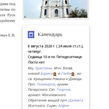
храма под
литвы по
сея Руси
одобному
Календарь
евич Е.В.
6 августа 2026 г. ( 24 июля ст.ст.),
четверг.
Седмица 10-я по Пятидесятнице.
Поста нет.
Мц.
Христины
. Мчч. блгвв.
князей
Бориса
и
Глеба
, во
св. Крещении Романа и Давида.
Прп.
Поликарпа
, архим.
Печерского. Свт.
Георгия
,
архиеп. Могилевского.
Обретение мощей прп.
Далмата
Исетского. Сщмч.
Алфея