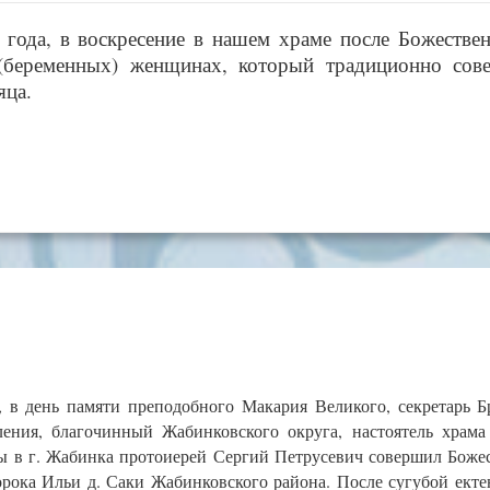
6 года, в воскресение в нашем храме после Божестве
(беременных) женщинах, который традиционно сов
яца.
, в день памяти преподобного Макария Великого, секретарь Б
ления, благочинный Жабинковского округа, настоятель храма
ы в г. Жабинка протоиерей Сергий Петрусевич совершил Боже
рока Ильи д. Саки Жабинковского района. После сугубой ект