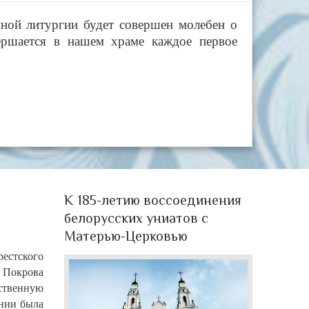
нной литургии будет совершен молебен о
ершается в нашем храме каждое первое
К 185-летию воссоединения
белорусских униатов с
Матерью-Церковью
рестского
 Покрова
ственную
ении была