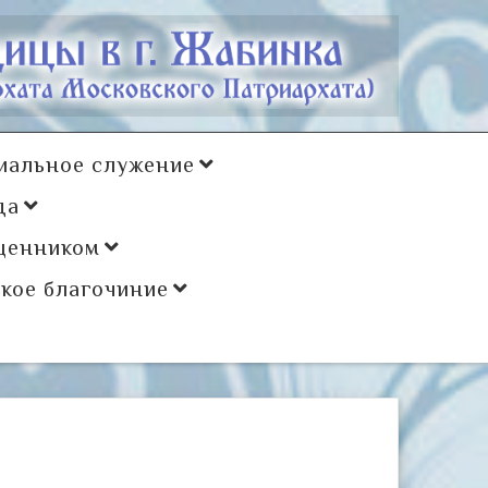
иальное служение
да
щенником
кое благочиние