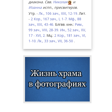
диакона. Свв.
Николая
и
Иоанна
испп., пресвитеров.
Утр. -
Лк., 106 зач., XXI, 12-19.
Лит.
-
2 Кор., 167 зач., I, 1-7.
Мф., 88
зач., XXI, 43-46.
Блгвв. кнн.:
Рим.,
99 зач., VIII, 28-39.
Ин., 52 зач., XV,
17 - XVI, 2.
Мц.:
2 Кор., 181 зач., VI,
1-10.
Лк., 33 зач., VII, 36-50
.