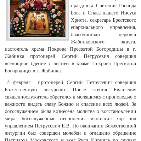
праздника Сретения Господа
Бога и Спаса нашего Иисуса
Христа, секретарь Брестского
епархиального управления,
благочинный церквей
Жабинковского округа,
настоятель храма Покрова Пресвятой Богородицы в г.
Жабинка протоиерей Сергий Петрусевич совершил
всенощное бдение с литией в храме Покрова Пресвятой
Богородицы в г. Жабинка.
15 февраля протоиерей Сергий Петрусевич совершил
Божественную литургию. После чтения Евангелия
священнослужитель обратился к молящимся с проповедью о
важности видеть славу Божию и спасение всех людей. За
богослужением была вознесена молитва о восстановлении
мира. Богослужебные песнопения исполнил хор под
управлением Петрусевич Е.В. По окончании Божественной
литургии был совершен молебен и оглашено обращение
Патриарха Московского и всея Руси Кирилла по случаю