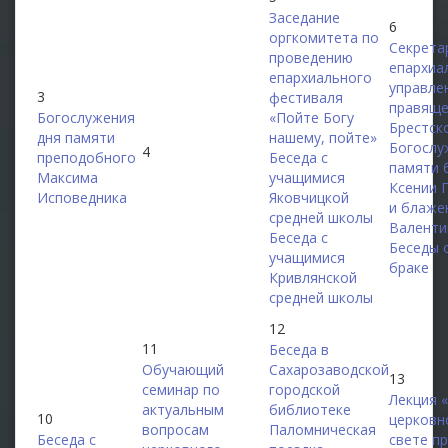
Заседание
6
оргкомитета по
Секрета
проведению
епархиа
епархиального
управле
3
фестиваля
правяще
Богослужения
«Пойте Богу
Брестск
дня памяти
нашему, пойте»
Богослу
4
преподобного
Беседа с
памяти 
Максима
учащимися
Ксении 
Исповедника
Яковчицкой
и блаже
средней школы
Валенти
Беседа с
Беседы 
учащимися
браке
Кривлянской
средней школы
12
11
Беседа в
Обучающий
Сахарозаводской
13
семинар по
городской
Лекция 
актуальным
библиотеке
10
церковн
вопросам
Паломническая
Беседа с
свете п