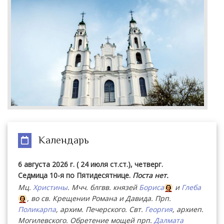
Календарь
6 августа 2026 г. ( 24 июля ст.ст.), четверг.
Седмица 10-я по Пятидесятнице.
Поста нет.
Мц.
Христины
. Мчч. блгвв. князей
Бориса
и
Глеба
, во св. Крещении Романа и Давида. Прп.
Поликарпа
, архим. Печерского. Свт.
Георгия
, архиеп.
Могилевского. Обретение мощей прп.
Далмата