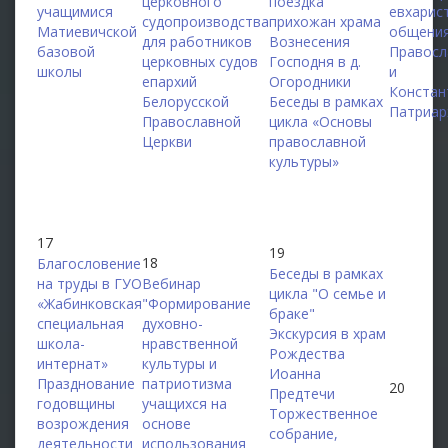
церковного
поездка
учащимися
евхарис
судопроизводства
прихожан храма
Матиевичской
общения
для работников
Вознесения
базовой
Правосл
церковных судов
Господня в д.
школы
и
епархий
Огородники
Констан
Белорусской
Беседы в рамках
Патриар
Православной
цикла «Основы
Церкви
православной
культуры»
17
19
18
Благословение
Беседы в рамках
на труды в ГУО
Вебинар
цикла "О семье и
«Жабинковская
"Формирование
браке"
специальная
духовно-
Экскурсия в храм
школа-
нравственной
Рождества
интернат»
культуры и
Иоанна
Празднование
патриотизма
20
Предтечи
годовщины
учащихся на
Торжественное
возрождения
основе
собрание,
деятельности
использования