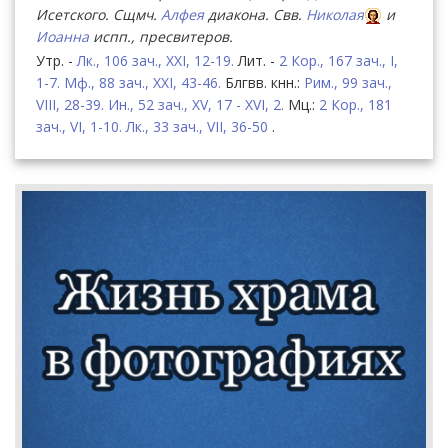
Исетского. Сщмч.
Алфея
диакона. Свв.
Николая
и
Иоанна
испп., пресвитеров.
Утр. -
Лк., 106 зач., XXI, 12-19.
Лит. -
2 Кор., 167 зач., I,
1-7.
Мф., 88 зач., XXI, 43-46.
Блгвв. кнн.:
Рим., 99 зач.,
VIII, 28-39.
Ин., 52 зач., XV, 17 - XVI, 2.
Мц.:
2 Кор., 181
зач., VI, 1-10.
Лк., 33 зач., VII, 36-50
.