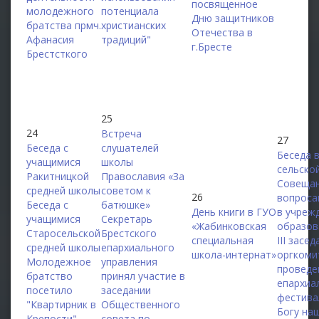
посвященное
молодежного
потенциала
Дню защитников
братства прмч.
христианских
Отечества в
Афанасия
традиций"
г.Бресте
Брестсткого
25
24
Встреча
27
Беседа с
слушателей
Беседа 
учащимися
школы
сельско
Ракитницкой
Православия «За
Совещан
средней школы
советом к
26
вопроса
Беседа с
батюшке»
День книги в ГУО
в учреж
учащимися
Секретарь
«Жабинковская
образов
Старосельской
Брестского
специальная
III засе
средней школы
епархиального
школа-интернат»
оргкоми
Молодежное
управления
проведе
братство
принял участие в
епархиа
посетило
заседании
фестива
"Квартирник в
Общественного
Богу на
Крепости"
совета по