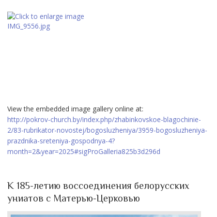
View the embedded image gallery online at:
http://pokrov-church.by/index.php/zhabinkovskoe-blagochinie-
2/83-rubrikator-novostej/bogosluzheniya/3959-bogosluzheniya-
prazdnika-sreteniya-gospodnya-4?
month=2&year=2025#sigProGalleria825b3d296d
К 185-летию воссоединения белорусских
униатов с Матерью-Церковью