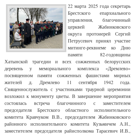
22 марта 2025 года секретарь
Брестского епархиального
управления, благочинный
церквей Жабинковского
округа протоиерей Сергий
Петрусевич принял участие
митинге-реквиеме ко Дню
памяти 82-годовщины
Хатынской трагедии и всех сожженных белорусских
деревень у мемориального комплекса «Дремлево»
посвященном памяти сожженных фашистами мирных
жителей д. Дремлево 11 сентября 1942 года.
Священнослужитель с участниками траурной церемонии
возложил к монументу цветы. В завершение мероприятия
состоялась встреча благочинного с заместителем
председателя Брестского областного исполнительного
комитета Кравчуком В.В., председателем Жабинковского
районного исполнительного комитета Кузьмичем А.Н.,
заместителем председателя райисполкома Тарасевич И.В.,