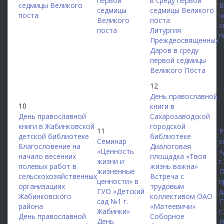
первой
в среду первой
седмицы Великого
В
седмицы
седмицы Великого
поста
ч
Великого
поста
с
поста
Литургия
п
Преждеосвященных
Даров в среду
первой седмицы
Великого Поста
12
День православной
10
книги в
День православной
Сахарозаводской
1
книги в Жабинковской
городской
11
Р
детской библиотеке
библиотеке
Семинар
с
Благословение на
Диалоговая
«Ценность
«
начало весенних
площадка «Твоя
жизни и
г
полевых работ в
жизнь важна»
жизненные
П
сельскохозяйственных
Встреча с
ценности» в
п
организациях
трудовым
ГУО «Детский
д
Жабинковского
коллективом ОАО
сад №1 г.
Г
района
«Матеевичи»
Жабинки»
г
День православной
Соборное
День
Н