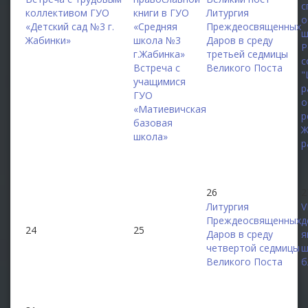
с
коллективом ГУО
книги в ГУО
Литургия
о
«Детский сад №3 г.
«Средняя
Преждеосвященных
ш
Жабинки»
школа №3
Даров в среду
Р
г.Жабинка»
третьей седмицы
с
Встреча с
Великого Поста
"
учащимися
р
ГУО
о
«Матиевичская
р
базовая
Ж
школа»
р
26
2
Литургия
V
Преждеосвященных
д
24
25
Даров в среду
я
четвертой седмицы
ш
Великого Поста
б