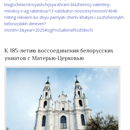
blagochinie/stroyashchijsya-khram-blazhennoj-valentiny-
minskoj-v-ag-rakitnitsa/13-rubrikator-novostej/novosti/4046-
miting-rekviem-ko-dnyu-pamyati-zhertv-khatyni-i-sozhzhennykh-
belorusskikh-dereven?
month=3&year=2025#sigProGalleriaf0cd58ecfc
К 185-летию воссоединения белорусских
униатов с Матерью-Церковью