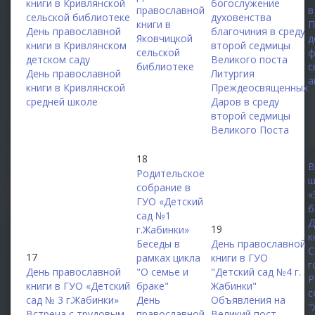
книги в Кривлянской
богослужение
православной
в
сельской библиотеке
духовенства
книги в
П
День православной
благочиния в среду
Яковчицкой
д
книги в Кривлянском
второй седмицы
сельской
ф
детском саду
Великого поста
библиотеке
с
День православной
Литургия
а
книги в Кривлянской
Преждеосвященных
средней школе
Даров в среду
второй седмицы
Великого Поста
2
18
В
Родительское
ш
собрание в
«
ГУО «Детский
б
сад №1
Д
19
г.Жабинки»
к
Беседы в
День православной
С
17
рамках цикла
книги в ГУО
г
День православной
"О семье и
"Детский сад №4 г.
Р
книги в ГУО «Детский
браке"
Жабинки"
с
сад № 3 г.Жабинки»
День
Объявления на
"
Встреча с трудовым
православной
Великий пост