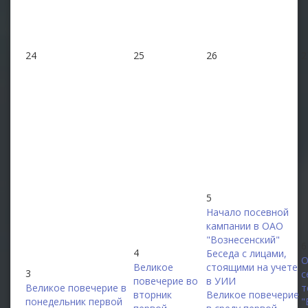
24
25
26
2
5
Начало посевной
кампании в ОАО
"Вознесенский"
6
4
Беседа с лицами,
О
Великое
стоящими на учете
3
с
повечерие во
в УИИ
Великое повечерие в
т
вторник
Великое повечерие
понедельник первой
"