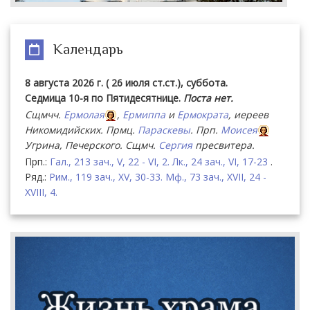
Календарь
8 августа 2026 г. ( 26 июля ст.ст.), суббота.
Седмица 10-я по Пятидесятнице.
Поста нет.
Сщмчч.
Ермолая
,
Ермиппа
и
Ермократа
, иереев
Никомидийских. Прмц.
Параскевы
. Прп.
Моисея
Угрина, Печерского. Сщмч.
Сергия
пресвитера.
Прп.:
Гал., 213 зач., V, 22 - VI, 2.
Лк., 24 зач., VI, 17-23
.
Ряд.:
Рим., 119 зач., XV, 30-33.
Мф., 73 зач., XVII, 24 -
XVIII, 4.