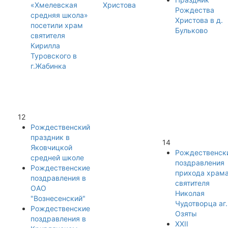
«Хмелевская
Христова
Рождества
средняя школа»
Христова в д.
посетили храм
Бульково
святителя
Кирилла
Туровского в
г.Жабинка
12
Рождественский
праздник в
14
Яковчицкой
Рождественск
средней школе
поздравления
Рождественские
прихода храм
поздравления в
святителя
ОАО
Николая
"Вознесенский"
Чудотворца аг.
Рождественские
Озяты
поздравления в
XXII