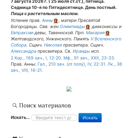
7 августа 2026 г. ( 25 июля ст.ст.), пятница.
Седмица 10-я по Пятидесятнице. День постный.
Пища с растительным маслом.
Успение прав.
Анны
, матери Пресвятой
Богородицы. Свв. жен
Олимпиады
диакониссы и
Евпраксии
девы, Тавеннской. Прп.
Макария
Желтоводского, Унженского. Память
V Вселенского
Собора
. Сщмч.
Николая
пресвитера. Сщмч.
Александра
пресвитера. Св.
Ираиды
исп.
2 Кор., 169 зач., I, 12-20.
Мф., 91 зач., XXII, 23-33.
Прав. Анны:
Гал., 210 зач. (от полу́), IV, 22-31.
Лк., 36
зач., VIII, 16-21.
Поиск материалов
Искать...
Искать