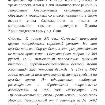
храме пророка Ильи д. Саки Жабинковского района. В
завершение богослужения священнослужитель
обратился к молящимся со словом назидания, а также
выразил слова благодарности за память о
материальной помощи праведного Иоанна
Кронштадтского храму в д. Саки.
Справка: К началу ХХ века Саковской приписной
церкви потребовался серьёзный ремонт. На эти
нужды начался сбор средств, в котором участвовали
не только прихожане из деревни Саки, собравшие 300
рублей, но и знаменитый проповедник, духовный
писатель и церковно-общественный деятель Иоанн
Кронштадтский, который дважды (в 1898 и 1902
годах) присылал пожертвования из личных средств на
нужды храма. Из официального сообщения,
размещённого в «Гродненских епархиальных
ведомостях» за 1902 год: «Резолюцией Его
Преосвященства (епископа Гродненского и Брестского
Иоакима (Левитского)) от 7 сентября за № 3002