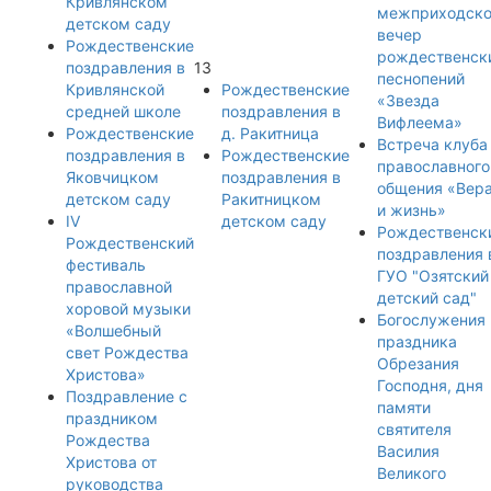
Кривлянском
межприходск
детском саду
вечер
Рождественские
рождественск
поздравления в
13
песнопений
Кривлянской
Рождественские
«Звезда
средней школе
поздравления в
Вифлеема»
Рождественские
д. Ракитница
Встреча клуба
поздравления в
Рождественские
православного
Яковчицком
поздравления в
общения «Вер
детском саду
Ракитницком
и жизнь»
IV
детском саду
Рождественск
Рождественский
поздравления 
фестиваль
ГУО "Озятский
православной
детский сад"
хоровой музыки
Богослужения
«Волшебный
праздника
свет Рождества
Обрезания
Христова»
Господня, дня
Поздравление с
памяти
праздником
святителя
Рождества
Василия
Христова от
Великого
руководства