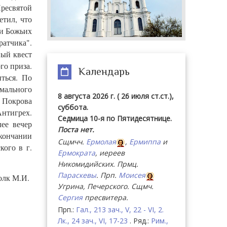
ресвятой
етил, что
ки Божьих
атчика".
ный квест
го приза.
Календарь
ться. По
рмального
8 августа 2026 г. ( 26 июля ст.ст.),
 Покрова
суббота.
Антигрех.
Седмица 10-я по Пятидесятнице.
ее вечер
Поста нет.
окончании
Сщмчч.
Ермолая
,
Ермиппа
и
кого в г.
Ермократа
, иереев
Никомидийских. Прмц.
Параскевы
. Прп.
Моисея
олк М.И.
Угрина, Печерского. Сщмч.
Сергия
пресвитера.
Прп.:
Гал., 213 зач., V, 22 - VI, 2.
Лк., 24 зач., VI, 17-23
. Ряд.:
Рим.,