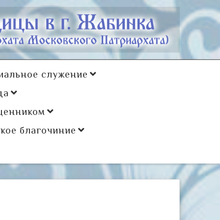
иальное служение
да
щенником
кое благочиние