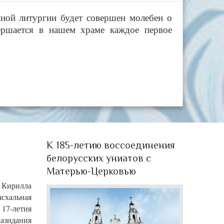
нной литургии будет совершен молебен о
ершается в нашем храме каждое первое
К 185-летию воссоединения
белорусских униатов с
Матерью-Церковью
. Кирилла
асхальная
17-летия
назидания