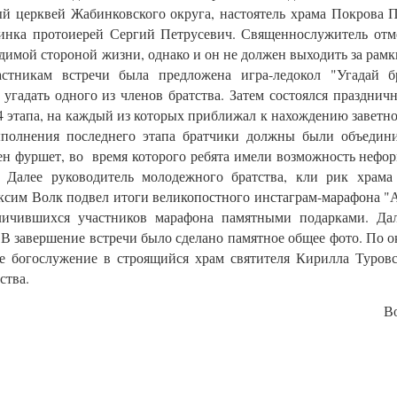
й церквей Жабинковского округа, настоятель храма
Покрова П
бинка
протоиерей Сергий Петрусевич. Священнослужитель отм
одимой стороной жизни, однако и он не должен выходить за рам
астникам встречи была предложена игра-ледокол "Угадай бр
угадать одного из членов братства. Затем состоялся празднич
4 этапа, на каждый из которых приближал к нахождению заветно
ыполнения последнего этапа братчики должны были объедини
ен фуршет, во время которого ребята имели возможность нефо
 Далее руководитель молодежного братства, кли рик храма
сим Волк подвел итоги великопостного инстаграм-марафона "
личившихся участников марафона памятными подарками. Дал
 В завершение встречи было сделано памятное общее фото. По 
е богослужение в строящийся храм святителя Кирилла Туровс
ства.
В