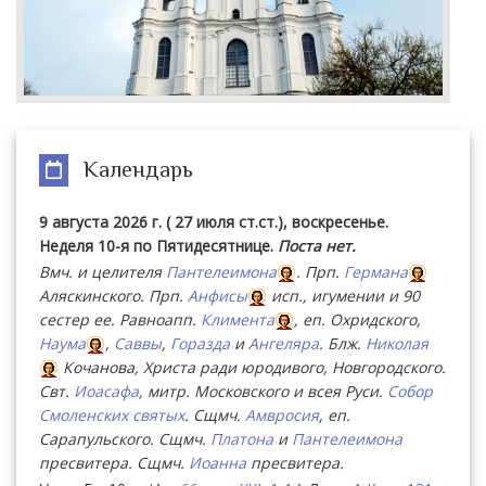
Календарь
9 августа 2026 г. ( 27 июля ст.ст.), воскресенье.
Неделя 10-я по Пятидесятнице.
Поста нет.
Вмч. и целителя
Пантелеимона
. Прп.
Германа
Аляскинского. Прп.
Анфисы
исп., игумении и 90
сестер ее. Равноапп.
Климента
, еп. Охридского,
Наума
,
Саввы
,
Горазда
и
Ангеляра
. Блж.
Николая
Кочанова, Христа ради юродивого, Новгородского.
Свт.
Иоасафа
, митр. Московского и всея Руси.
Собор
Смоленских святых
. Сщмч.
Амвросия
, еп.
Сарапульского. Сщмч.
Платона
и
Пантелеимона
пресвитера. Сщмч.
Иоанна
пресвитера.