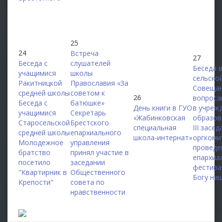
25
24
Встреча
27
Беседа с
слушателей
Беседа 
учащимися
школы
сельско
Ракитницкой
Православия «За
Совещан
средней школы
советом к
26
вопроса
Беседа с
батюшке»
День книги в ГУО
в учреж
учащимися
Секретарь
«Жабинковская
образов
Старосельской
Брестского
специальная
III засе
средней школы
епархиального
школа-интернат»
оргкоми
Молодежное
управления
проведе
братство
принял участие в
епархиа
посетило
заседании
фестива
"Квартирник в
Общественного
Богу на
Крепости"
совета по
нравственности