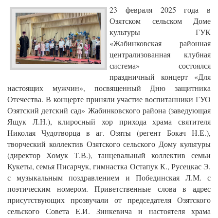
23 февраля 2025 года в
Озятском сельском Доме
культуры ГУК
«Жабинковская районная
централизованная клубная
система» состоялся
праздничный концерт «Для
настоящих мужчин», посвященный Дню защитника
Отечества. В концерте приняли участие воспитанники ГУО
Озятский детский сад» Жабинковского района (заведующая
Ящук Л.Н.), клиросный хор прихода храма святителя
Николая Чудотворца в аг. Озяты (регент Бокач Н.Е.),
творческий коллектив Озятского сельского Дому культуры
(директор Хомук Т.В.), танцевальный коллектив семьи
Кукеты, семья Писарчук, гимнастка Остапук К., Русецкас Э.
с музыкальным поздравлением и Побединская Л.М. с
поэтическим номером. Приветственные слова в адрес
присутствующих прозвучали от председателя Озятского
сельского Совета Е.И. Зинкевича и настоятеля храма