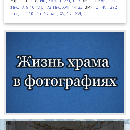
Утр. - Ев. 10-е,
Ин., 66 зач., XXI, 1-14.
Лит. -
1 Кор., 131
зач., IV, 9-16.
Мф., 72 зач., XVII, 14-23.
Вмч.:
2 Тим., 292
зач., II, 1-10.
Ин., 52 зач., XV, 17 - XVI, 2.