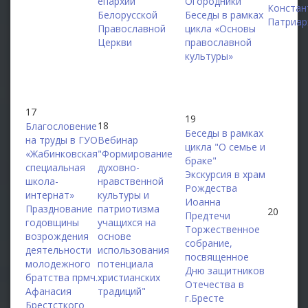
епархий
Огородники
Констан
Белорусской
Беседы в рамках
Патриар
Православной
цикла «Основы
Церкви
православной
культуры»
17
19
18
Благословение
Беседы в рамках
на труды в ГУО
Вебинар
цикла "О семье и
«Жабинковская
"Формирование
браке"
специальная
духовно-
Экскурсия в храм
школа-
нравственной
Рождества
интернат»
культуры и
Иоанна
Празднование
патриотизма
20
Предтечи
годовщины
учащихся на
Торжественное
возрождения
основе
собрание,
деятельности
использования
посвященное
молодежного
потенциала
Дню защитников
братства прмч.
христианских
Отечества в
Афанасия
традиций"
г.Бресте
Брестсткого