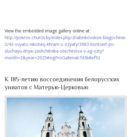
View the embedded image gallery online at:
http://pokrov-church.by/index.php/zhabinkovskoe-blagochinie-
2/43-svyato-nikolskij-khram-s-ozyaty/3983-kontsert-po-
sluchayu-dnya-zashchitnika-otechestva-v-ag-ozty?
month=2&year=2025#sigProGalleriab7d3b8ef92
К 185-летию воссоединения белорусских
униатов с Матерью-Церковью