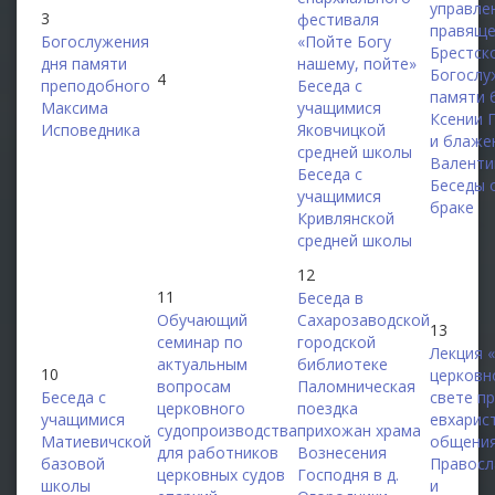
управле
3
фестиваля
правяще
Богослужения
«Пойте Богу
Брестск
дня памяти
нашему, пойте»
Богослу
4
преподобного
Беседа с
памяти 
Максима
учащимися
Ксении 
Исповедника
Яковчицкой
и блаже
средней школы
Валенти
Беседа с
Беседы 
учащимися
браке
Кривлянской
средней школы
12
11
Беседа в
Обучающий
Сахарозаводской
13
семинар по
городской
Лекция 
актуальным
библиотеке
10
церковн
вопросам
Паломническая
Беседа с
свете п
церковного
поездка
учащимися
евхарис
судопроизводства
прихожан храма
Матиевичской
общения
для работников
Вознесения
базовой
Правосл
церковных судов
Господня в д.
школы
и