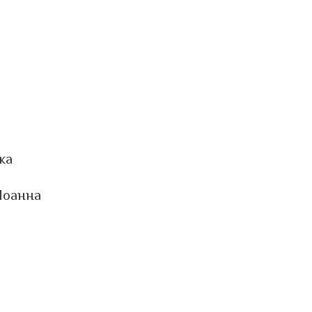
ка
Иоанна