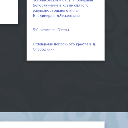
Жабинковского округа совершил
богослужение в храме святого
равноапостольного князя
Владимира в д.Чижевщина
510-летие аг. Озяты
Освящение поклонного креста в д.
Огородники