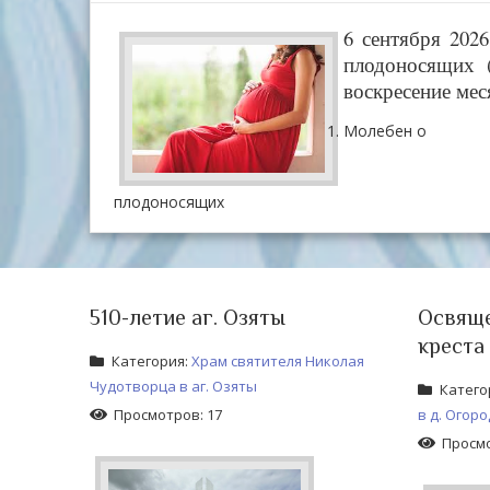
6 сентября 202
плодоносящих 
воскресение мес
Молебен о
плодоносящих
510-летие аг. Озяты
Освяще
креста
Категория:
Храм святителя Николая
Чудотворца в аг. Озяты
Катего
Просмотров: 17
в д. Огор
Просмо