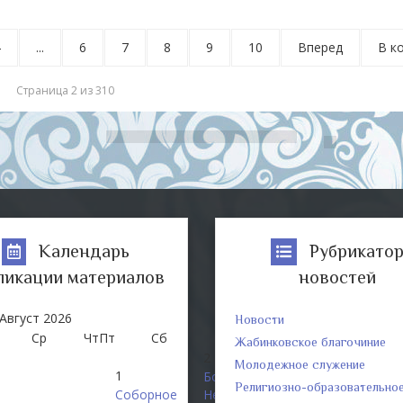
4
...
6
7
8
9
10
Вперед
В к
Страница 2 из 310
Календарь
Рубрикато
ликации материалов
новостей
Август
2026
Новости
Ср
Чт
Пт
Сб
Вс
Жабинковское благочиние
2
Молодежное служение
1
Богослужения
Религиозно-образовательно
Соборное
Недели 9-й по