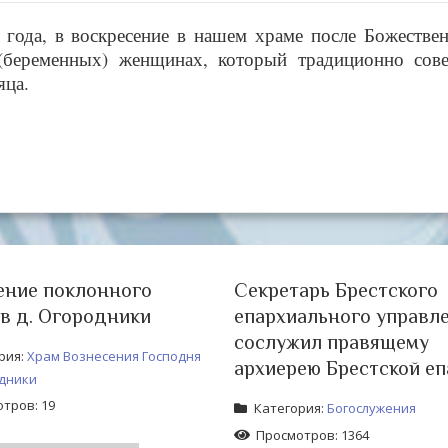
6 года, в воскресение в нашем храме после Божестве
(беременных) женщинах, который традиционно сов
яца.
ние поклонного
Секретарь Брестского
 в д. Огородники
епархиального управл
сослужил правящему
рия:
Храм Вознесения Господня
архиерею Брестской еп
одники
тров: 19
Категория:
Богослужения
Просмотров: 1364