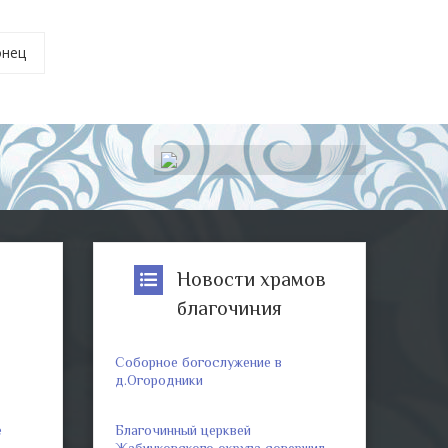
онец
р
Новости храмов
благочиния
Соборное богослужение в
д.Огородники
е
Благочинный церквей