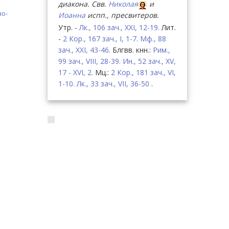
диакона. Свв.
Николая
и
но-
Иоанна
испп., пресвитеров.
Утр. -
Лк., 106 зач., XXI, 12-19.
Лит.
-
2 Кор., 167 зач., I, 1-7.
Мф., 88
зач., XXI, 43-46.
Блгвв. кнн.:
Рим.,
99 зач., VIII, 28-39.
Ин., 52 зач., XV,
17 - XVI, 2.
Мц.:
2 Кор., 181 зач., VI,
1-10.
Лк., 33 зач., VII, 36-50
.