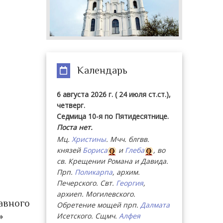
Календарь
6 августа 2026 г. ( 24 июля ст.ст.),
четверг.
Седмица 10-я по Пятидесятнице.
Поста нет.
Мц.
Христины
. Мчч. блгвв.
князей
Бориса
и
Глеба
, во
св. Крещении Романа и Давида.
Прп.
Поликарпа
, архим.
Печерского. Свт.
Георгия
,
архиеп. Могилевского.
авного
Обретение мощей прп.
Далмата
»
Исетского. Сщмч.
Алфея