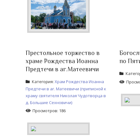
Престольное торжество в
Богосл
храме Рождества Иоанна
по Пят
Предтечи в аг.Матеевичи
Катего
Категория:
Храм Рождества Иоанна
Просмо
Предтечи в аг. Матеевичи (приписной к
храму святителя Николая Чудотворца в
д. Большие Сехновичи)
Просмотров: 186