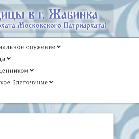
иальное служение
да
щенником
кое благочиние