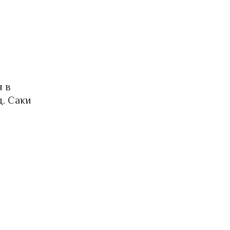
я в
д. Саки