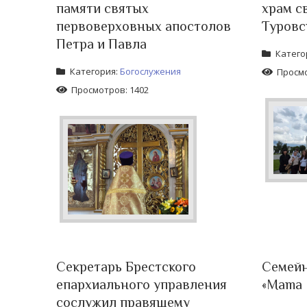
памяти святых
храм с
первоверховных апостолов
Туровс
Петра и Павла
Катего
Категория:
Богослужения
Просмо
Просмотров: 1402
Секретарь Брестского
Семейн
епархиального управления
«Mama 
сослужил правящему