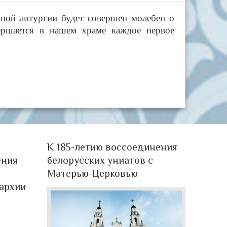
нной литургии будет совершен молебен о
ершается в нашем храме каждое первое
К 185-летию воссоединения
ения
белорусских униатов с
Матерью-Церковью
архии